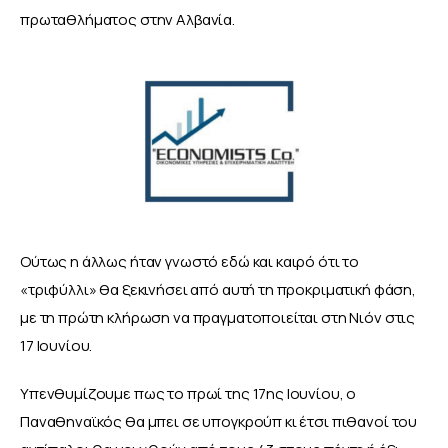
πρωταθλήματος στην Αλβανία.
Ούτως η άλλως ήταν γνωστό εδώ και καιρό ότι το 
«τριφύλλι» θα ξεκινήσει από αυτή τη προκριματική φάση, 
με τη πρώτη κλήρωση να πραγματοποιείται στη Νιόν στις 
17 Ιουνίου.
Υπενθυμίζουμε πως το πρωί της 17ης Ιουνίου, ο 
Παναθηναϊκός θα μπει σε υπογκρούπ κι έτσι πιθανοί του 