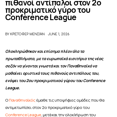
πιθανοί αντίπαλοι στον 2ο
προκριματικό γύρο του
ΑΦΙΕΡΩΜΑΤΑ
Conference League
MEET THE TEAM
BY
ΚΡΊΣΤΟΦΕΡ ΜΕΝΣΙΆΝ
JUNE 1, 2026
Ολοκληρώθηκαν και επίσημα πλέον όλα τα 
πρωταθλήματα, με τα ευρωπαϊκά εισιτήρια της νέας 
σεζόν να γίνονται γνωστά και τον Παναθηναϊκό να 
μαθαίνει οριστικά τους πιθανούς αντιπάλους του, 
ενόψει του 2ου προκριματικού γύρου του Conference 
League.
Ο 
Παναθηναϊκός
 έμαθε τις υποψήφιες ομάδες που θα 
αντιμετωπίσει στον 2ο προκριματικό γύρο του 
Conference League
, μετά και την ολοκλήρωση του 