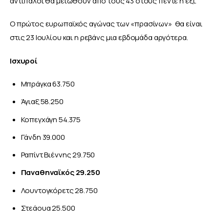
αντίπαλοι θα μειωθούν από τους 43 στους πέντε ή έξι.
Ο πρώτος ευρωπαϊκός αγώνας των «πρασίνων»  θα είναι 
στις 23 Ιουλίου και η ρεβάνς μια εβδομάδα αργότερα.
Ισχυροί
Μπράγκα 63.750
Άγιαξ 58.250
Κοπεγχάγη 54.375
Γάνδη 39.000
Ραπίντ Βιέννης 29.750
Παναθηναϊκός 29.250
Λουντογκόρετς 28.750
Στεάουα 25.500