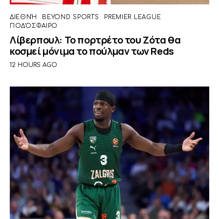
ΔΙΕΘΝΉ
BEYOND SPORTS
PREMIER LEAGUE
ΠΟΔΌΣΦΑΙΡΟ
Λίβερπουλ: Το πορτρέτο του Ζότα θα
κοσμεί μόνιμα το πούλμαν των Reds
12 HOURS AGO