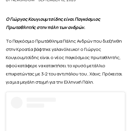
ΑΦΙΕΡΩΜΑΤΑ
Ο Γιώργος Κουγιουμτσίδης είναι Παγκόσμιος 
Πρωταθλητής στην πάλη των ανδρών. 
MEET THE TEAM
Το Παγκόσμιο Πρωτάθλημα Πάλης Ανδρών που διεξήχθη 
στην Κροατία βάφτηκε γαλανόλευκο! ο Γιώργος 
Κουγιουμτσίδης είναι ο νέος παγκόσμιος πρωταθλητής, 
αφού κατάφερε να κατακτήσει το χρυσό μετάλλιο 
επικρατώντας με 3-2 του αντιπάλου του , Χάινς. Πρόκειται 
για μια μεγάλη στιγμή για την Ελληνική Πάλη.