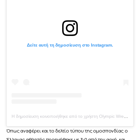
Δείτε αυτή τη δημοσίευση στο Instagram.
Η δημοσίευση κοινοποιήθηκε από το χρήστη Olympic Wrestling (@unitedworldwrestling)
Όπως αναφέρει και το δελτίο τύπου της ομοσπονδίας ο 
Έλληνας αθλητής προηγήθηκε με 3-0 από την αρχή, και 