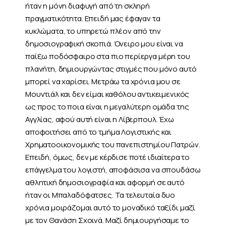
ήταν η μόνη διαφυγή από τη σκληρή
πραγματικότητα. Επειδή μας έφαγαν τα
κυκλώματα, το υπηρετώ πλέον από την
δημοσιογραφική σκοπιά. Όνειρο μου είναι να
παίξω ποδόσφαιρο στα πιο περίεργα μέρη του
πλανήτη, δημιουργώντας στιγμές που μόνο αυτό
μπορεί να χαρίσει. Μετράω τα χρόνια μου σε
Μουντιάλ και δεν είμαι καθόλου αντικειμενικός
ως προς το ποια είναι η μεγαλύτερη ομάδα της
Αγγλίας, αφού αυτή είναι η Λίβερπουλ. Έχω
αποφοιτήσει από το τμήμα Λογιστικής και
Χρηματοοικονομικής του πανεπιστημίου Πατρών.
Επειδή, όμως, δεν με κέρδισε ποτέ ιδιαίτερα το
επάγγελμα του λογιστή, αποφάσισα να σπουδάσω
αθλητική δημοσιογραφία και αφορμή σε αυτό
ήταν οι Μπαλαδόφατσες. Τα τελευταία δυο
χρόνια μοιράζομαι αυτό το μοναδικό ταξίδι μαζί
με τον Θανάση Σχοινά. Μαζί δημιουργήσαμε το