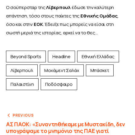
Ο σούπερσταρ της 
Λίβερπουλ
 έδωσε την καλύτερη 
απάντηση, τόσο στους παίκτες της 
Εθνικής
Ομάδας
, 
όσο και στην 
ΕΟΚ
. Έδειξε πως μπορείς να είσαι στη 
σωστή μεριά της ιστορίας, αρκεί να το θες…
Beyond Sports
Headline
Εθνική Ελλάδας
Λίβερπουλ
Μοχάμεντ Σαλάχ
Μπάσκετ
Παλαιστίνη
Ποδόσφαιρο
PREVIOUS
ΑΣ ΠΑΟΚ: «Συναντηθήκαμε με Μυστακίδη, δεν
υπογράψαμε το μνημόνιο της ΠΑΕ γιατί