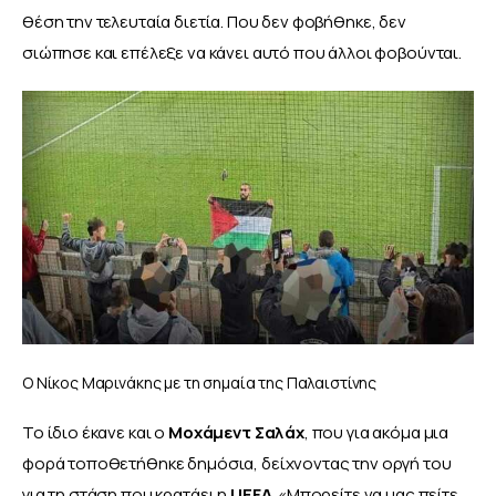
θέση την τελευταία διετία. Που δεν φοβήθηκε, δεν 
σιώπησε και επέλεξε να κάνει αυτό που άλλοι φοβούνται. 
Ο Νίκος Μαρινάκης με τη σημαία της Παλαιστίνης
Το ίδιο έκανε και ο 
Μοχάμεντ
Σαλάχ
, που για ακόμα μια 
φορά τοποθετήθηκε δημόσια, δείχνοντας την οργή του 
για τη στάση που κρατάει η 
UEFA
. «Μπορείτε να μας πείτε 