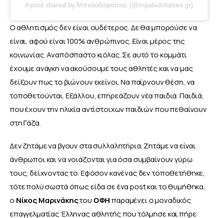
A post shared by Μπαλαδόφατσες (@mpaladofatses.gr)
Ο αθλητισμός δεν είναι ουδέτερος. Δε θα μπορούσε να 
είναι, αφού είναι 100% ανθρώπινος. Είναι μέρος της 
κοινωνίας. Αναπόσπαστο κιόλας. Σε αυτό το κομμάτι 
έχουμε ανάγκη να ακούσουμε τους αθλητές και να μας 
δείξουν πως το βιώνουν εκείνοι. Να παίρνουν θέση, να 
τοποθετούνται. Εξάλλου, επηρεάζουν νέα παιδιά. Παιδιά, 
που έχουν την ηλικία αντίστοιχων παιδιών που πεθαίνουν 
στη Γάζα. 
Δεν ζητάμε να βγουν στα συλλαλητήρια. Ζητάμε να είναι 
άνθρωποι και να νοιάζονται για όσα συμβαίνουν γύρω 
τους, δείχνοντας το. Εφόσον κανένας δεν τοποθετήθηκε, 
τότε πολύ σωστά όπως είδα σε ένα post και το θυμήθηκα, 
ο 
Νίκος
Μαρινάκης
 του 
ΟΦΗ
 παραμένει ο μοναδικός 
επαγγελματίας Έλληνας αθλητής που τόλμησε και πήρε 