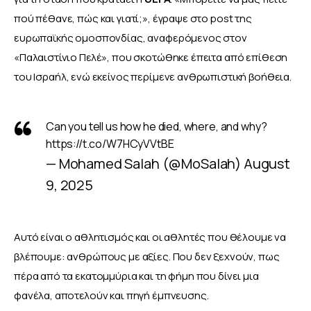
πού πέθανε, πώς και γιατί;», έγραψε στο post της 
ευρωπαϊκής ομοσπονδίας, αναφερόμενος στον 
«Παλαιστίνιο Πελέ», που σκοτώθηκε έπειτα από επίθεση 
του Ισραήλ, ενώ εκείνος περίμενε ανθρωπιστική βοήθεια. 
Can you tell us how he died, where, and why?
https://t.co/W7HCyVVtBE
— Mohamed Salah (@MoSalah)
August
9, 2025
Αυτό είναι ο αθλητισμός και οι αθλητές που θέλουμε να 
βλέπουμε: ανθρώπους με αξίες. Που δεν ξεχνούν, πως 
πέρα από τα εκατομμύρια και τη φήμη που δίνει μια 
φανέλα, αποτελούν και πηγή έμπνευσης. 