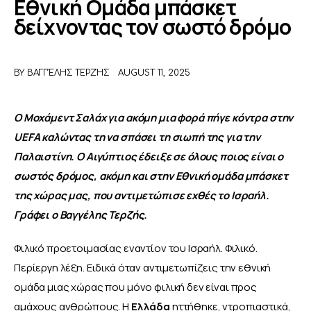
Εθνική Ομάδα μπάσκετ
δείχνοντας τον σωστό δρόμο
ΑΦΙΕΡΩΜΑΤΑ
MEET THE TEAM
BY
ΒΑΓΓΈΛΗΣ ΤΕΡΖΉΣ
AUGUST 11, 2025
Ο Μοχάμεντ Σαλάχ για ακόμη μια φορά πήγε κόντρα στην 
UEFA καλώντας τη να σπάσει τη σιωπή της για την 
Παλαιστίνη. Ο Αιγύπτιος έδειξε σε όλους ποιος είναι ο 
σωστός δρόμος, ακόμη και στην Εθνική ομάδα μπάσκετ 
της χώρας μας, που αντιμετώπισε εχθές το Ισραήλ. 
Γράφει ο Βαγγέλης Τερζής.
Φιλικό προετοιμασίας εναντίον του Ισραήλ. Φιλικό. 
Περίεργη λέξη. Ειδικά όταν αντιμετωπίζεις την εθνική 
ομάδα μιας χώρας που μόνο φιλική δεν είναι προς 
αμάχους ανθρώπους. Η 
Ελλάδα
 ηττήθηκε, ντροπιαστικά, 