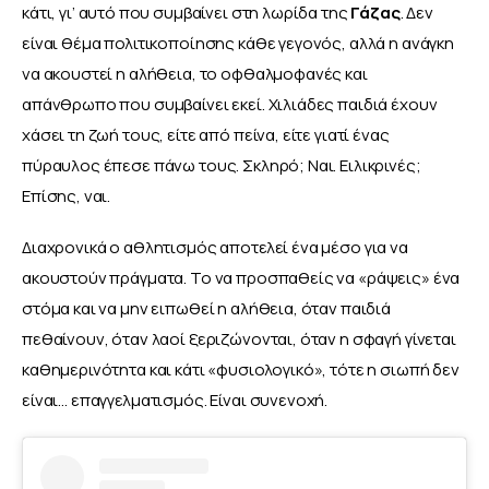
κάτι, γι’ αυτό που συμβαίνει στη λωρίδα της 
Γάζας
. Δεν 
είναι θέμα πολιτικοποίησης κάθε γεγονός, αλλά η ανάγκη 
να ακουστεί η αλήθεια, το οφθαλμοφανές και 
απάνθρωπο που συμβαίνει εκεί. Χιλιάδες παιδιά έχουν 
χάσει τη ζωή τους, είτε από πείνα, είτε γιατί ένας 
πύραυλος έπεσε πάνω τους. Σκληρό; Ναι. Ειλικρινές; 
Επίσης, ναι. 
Διαχρονικά ο αθλητισμός αποτελεί ένα μέσο για να 
ακουστούν πράγματα. Το να προσπαθείς να «ράψεις» ένα 
στόμα και να μην ειπωθεί η αλήθεια, όταν παιδιά 
πεθαίνουν, όταν λαοί ξεριζώνονται, όταν η σφαγή γίνεται 
καθημερινότητα και κάτι «φυσιολογικό», τότε η σιωπή δεν 
είναι… επαγγελματισμός. Είναι συνενοχή.