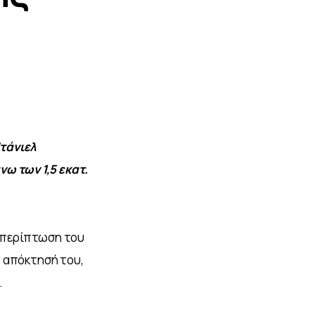
τάνιελ 
 των 1,5 εκατ. 
 περίπτωση του 
ν απόκτησή του, 
.