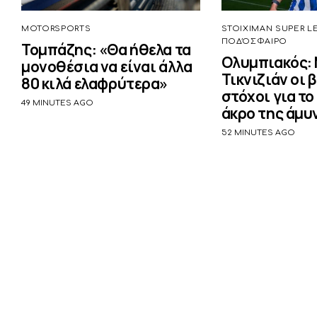
MOTORSPORTS
STOIXIMAN SUPER L
ΠΟΔΌΣΦΑΙΡΟ
Τομπάζης: «Θα ήθελα τα
Ολυμπιακός: 
μονοθέσια να είναι άλλα
Τικνιζιάν οι 
80 κιλά ελαφρύτερα»
στόχοι για το
49 MINUTES AGO
άκρο της άμυ
52 MINUTES AGO