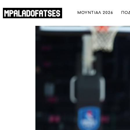
ΜΟΥΝΤΙΑΛ 2026
ΜΟΥΝΤΙΑΛ 2026
ΠΟ
ΠΟΔΟΣΦΑΙΡΟ
Οτούρου: Μήλον της έριδος για Ολυμ
ΜΠΑΣΚΕΤ
ΣΠΟΡ
ΣΥΝΕΝΤΕΥΞΕΙΣ
BLOGS
BEYOND SPORTS
ΑΦΙΕΡΩΜΑΤΑ
MEET THE TEAM