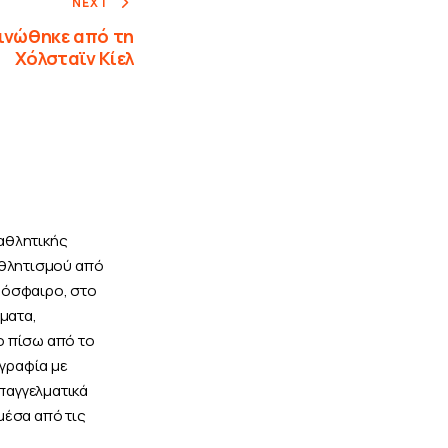
NEXT
ινώθηκε από τη
Χόλσταϊν Κίελ
αθλητικής
αθλητισμού από
δόσφαιρο, στο
ώματα,
ο πίσω από το
ογραφία με
παγγελματικά
μέσα από τις