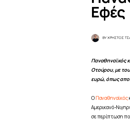
Εφές
BY
ΧΡΉΣΤΟΣ ΤΣ
Παναθηναϊκός κα
Οτούρου, με του
ευρώ, όπως αποκ
Ο 
Παναθηναϊκός
 
Αμερικανό-Νιγηρι
σε περίπτωση που