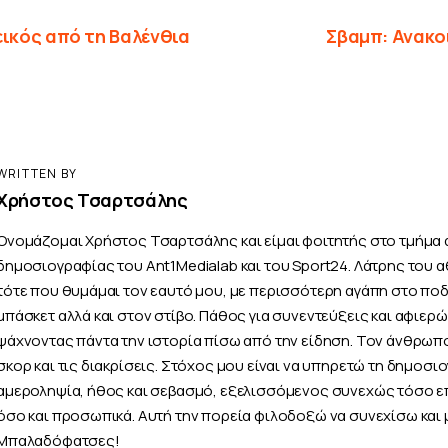
εικός από τη Βαλένθια
Σβαμπ: Ανακο
WRITTEN BY
Χρήστος Τσαρτσάλης
Ονομάζομαι Χρήστος Τσαρτσάλης και είμαι φοιτητής στο τμήμα 
δημοσιογραφίας του Ant1Medialab και του Sport24. Λάτρης του 
τότε που θυμάμαι τον εαυτό μου, με περισσότερη αγάπη στο πο
μπάσκετ αλλά και στον στίβο. Πάθος για συνεντεύξεις και αφιερ
ψάχνοντας πάντα την ιστορία πίσω από την είδηση. Τον άνθρωπ
σκορ και τις διακρίσεις. Στόχος μου είναι να υπηρετώ τη δημοσι
αμεροληψία, ήθος και σεβασμό, εξελισσόμενος συνεχώς τόσο ε
όσο και προσωπικά. Αυτή την πορεία φιλοδοξώ να συνεχίσω και 
Μπαλαδόφατσες!