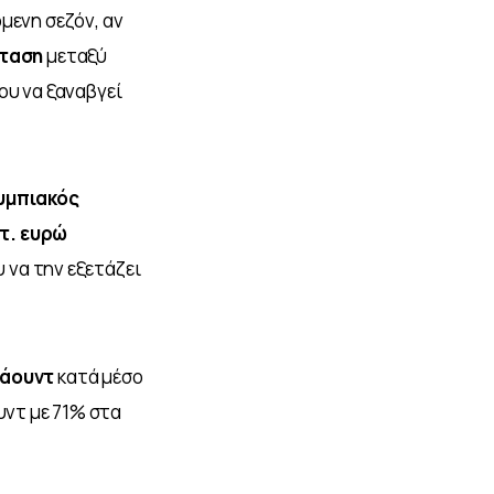
μενη σεζόν, αν 
σταση
 μεταξύ 
ου να ξαναβγεί 
υμπιακός
ατ. ευρώ 
 να την εξετάζει 
πάουντ 
κατά μέσο 
υντ με 71% στα 