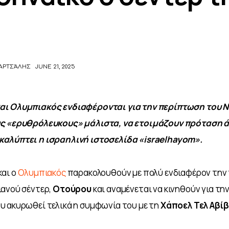
ΑΡΤΣΆΛΗΣ
JUNE 21, 2025
ι Ολυμπιακός ενδιαφέρονται για την περίπτωση του Ν
ς «ερυθρόλευκους» μάλιστα, να ετοιμάζουν πρόταση άνω
αλύπτει η ισραηλινή ιστοσελίδα «israelhayom».
και ο 
Ολυμπιακός
 παρακολουθούν με πολύ ενδιαφέρον την
ανού σέντερ, 
Οτούρου 
και αναμένεται να κινηθούν για τη
 ακυρωθεί τελικά η συμφωνία του με τη 
Χάποελ Τελ Αβίβ