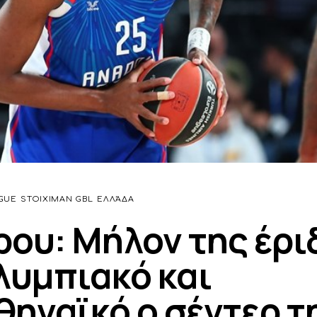
GUE
STOIXIMAN GBL
ΕΛΛΆΔΑ
ου: Μήλον της έρι
λυμπιακό και
ηναϊκό ο σέντερ τ