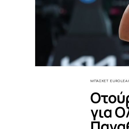
ΜΠΆΣΚΕΤ
EUROLEA
Οτούρ
για Ο
Παναθ