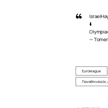
⬇️
Olympiac
— Tomer
Euroleague
Παναθηναϊκός