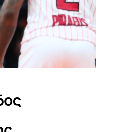
δος
ης