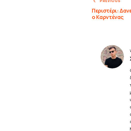
PREVIOUS
Περιστέρι: Δαν
ο Καρντένας