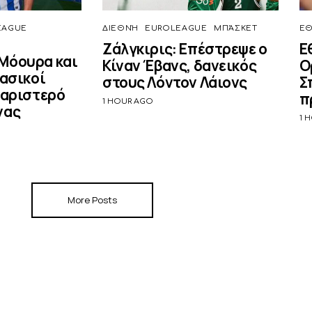
EAGUE
ΔΙΕΘΝΉ
EUROLEAGUE
ΜΠΆΣΚΕΤ
ΕΘ
Ζάλγκιρις: Επέστρεψε ο
Ε
Μόουρα και
Κίναν Έβανς, δανεικός
Ο
βασικοί
στους Λόντον Λάιονς
Σ
 αριστερό
π
1 HOUR AGO
νας
1 
More Posts