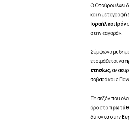
Ο Οτούρου έχει δ
και η μεταγραφή δ
Ισραήλ και Ιράν
 
στην «αγορά».
Σύμφωνα με δημο
ετοιμάζεται να 
π
ετησίως
, αν ακυ
σοβαρά και ο Παν
Τη σεζόν που ολ
όρο στο 
πρωτάθ
δίποντα στην 
Ευ