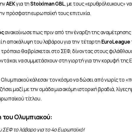
ην 
ΑΕΚ 
για τη 
Stoiximan GBL
, με τους «ερυθρόλευκους» να
την πρόσφατη ευρωπαϊκή τους επιτυχία.
ός
 ανακοίνωσε πως πριν από την έναρξη της αναμέτρησης 
 η αποκάλυψη του λαβάρου για την τέταρτη 
EuroLeague 
 τρόπαιο θα βρίσκεται στο ΣΕΦ, δίνοντας στους φιλάθλου
οντά και να συμμετάσχουν στη γιορτή για την κορυφή της
 Ολυμπιακού κάλεσαν τον κόσμο να δώσει από νωρίς το «π
ζήσει μαζί με την ομάδα μια ακόμη ιστορική βραδιά, λίγες η
υρωπαϊκού τίτλου.
 του Ολυμπιακού:
 ΣΕΦ το λάβαρο για το 4ο Ευρωπαϊκό!