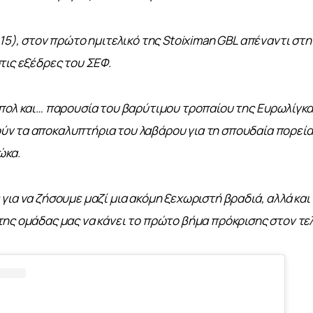
:15), στον πρώτο ημιτελικό της Stoiximan GBL απέναντι στη
τις εξέδρες του ΣΕΦ.
πολ και… παρουσία του βαρύτιμου τροπαίου της Ευρωλίγκας
ν τα αποκαλυπτήρια του λαβάρου για τη σπουδαία πορεία 
ώκα.
για να ζήσουμε μαζί μια ακόμη ξεχωριστή βραδιά, αλλά και 
ης ομάδας μας να κάνει το πρώτο βήμα πρόκρισης στον τελ