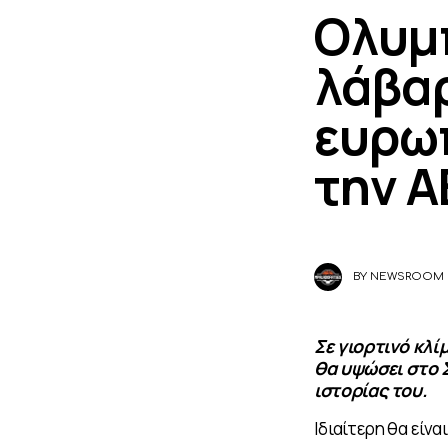
Ολυμπ
λάβαρ
ευρωπ
την Α
BY
NEWSROOM
Σε γιορτινό κλί
θα υψώσει στο 
ιστορίας του.
Ιδιαίτερη θα είν