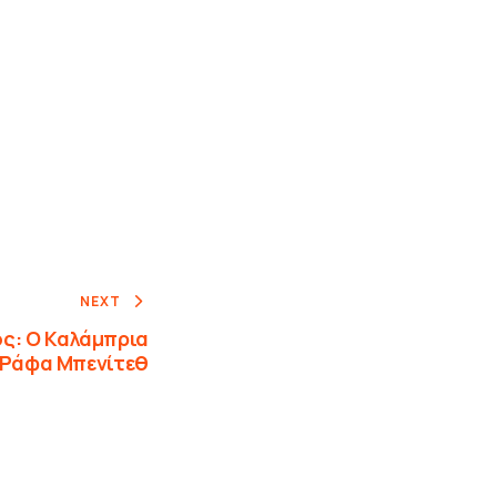
NEXT
ς: Ο Καλάμπρια
 Ράφα Μπενίτεθ