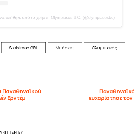
ινοποιήθηκε από το χρήστη Olympiacos B.C. (@olympiacosbc)
Stoiximan GBL
Μπάσκετ
Ολυμπιακός
υ Παναθηναϊκού
Παναθηναϊκό
λέν Ερντέμ
ευχαρίστησε τον
WRITTEN BY