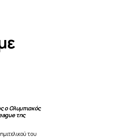
με
ώς ο Ολυμπιακός
eague της
ημιτελικού του 