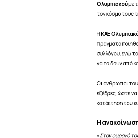
Ολυμπιακού 
με τ
τον κόσμο τους 
Η 
ΚΑΕ Ολυμπιακ
πραγματοποιηθεί
συλλόγου, ενώ το
να το δουν από κ
Οι άνθρωποι του
εξέδρες, ώστε να 
κατάκτηση του ε
Η ανακοίνωση
«
Στον ουρανό του