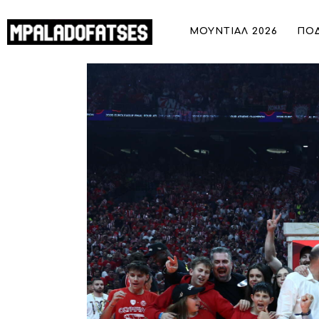
ΜΟΥΝΤΙΑΛ 2026
ΜΟΥΝΤΙΑΛ 2026
ΠΟ
ΠΟΔΟΣΦΑΙΡΟ
Ολυμπιακός: Υψώνει το λάβαρο για τ
ΜΠΑΣΚΕΤ
ΣΠΟΡ
ΣΥΝΕΝΤΕΥΞΕΙΣ
BLOGS
BEYOND SPORTS
ΑΦΙΕΡΩΜΑΤΑ
MEET THE TEAM