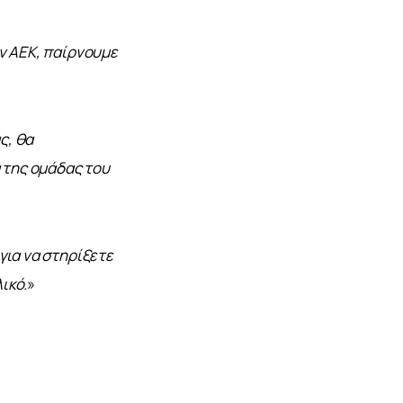
ν AEK, παίρνουμε 
, θα 
της ομάδας του 
για να στηρίξετε 
ικό.
»