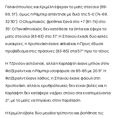
Γαλανόπουλος και Κριμίλη έφεραν το ματς στα ίσια (69-
69, 31′), όμως η Ράμπερ απάντησε με δικό της 5-0 (74-69, 
32’30”). Ο Ολυμπιακός  βρέθηκε ξανά στο +7 (81-74) στο 
35′. Ο Παναθηναϊκός δεν κατέθεσε τα όπλα και έφερε το 
ματς στα ίσια (83-83) στο 37′. Η Σπανού έχασε δύο καλές 
ευκαιρίες, η Χριστινάκη έκανε airball και η Πρινς έδωσε 
προβάδισμα στις πράσινες (83-85) στα 57″ πριν το τέλος.
Η Τζόνσον αστόχησε, αλλά η Καρλάφτη έκανε μπλοκ στην 
Φιτζέραλντ και η Ράμπερ ισοφάρισε σε 85-85 με 20.9″. Η 
Φιτζέραλντ έκανε λάθος, η Σπανού έκανε φάουλ στη 
Χριστινάκη, αλλά οι ερυθρόλευκες δεν είχαν βολές και η 
Καρλάφτη δεν κατάφερε να βρει στόχο στα εναπομείναντα 
2″, με το ματς να πηγαίνει στην παράταση.
Η Κριμίλη έβαλε δύο μεγάλα τρίποντο και βοήθησε τις 