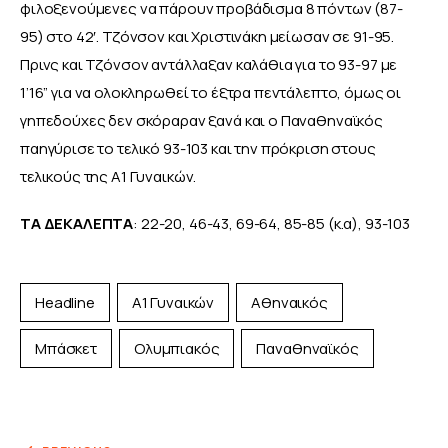
φιλοξενούμενες να πάρουν προβάδισμα 8 πόντων (87-
95) στο 42′. Τζόνσον και Χριστινάκη μείωσαν σε 91-95. 
Πρινς και Τζόνσον αντάλλαξαν καλάθια για το 93-97 με 
1’16” για να ολοκληρωθεί το έξτρα πεντάλεπτο, όμως οι 
γηπεδούχες δεν σκόραραν ξανά και ο Παναθηναϊκός 
παηγύρισε το τελικό 93-103 και την πρόκριση στους 
τελικούς της Α1 Γυναικών.
ΤΑ ΔΕΚΑΛΕΠΤΑ
: 22-20, 46-43, 69-64, 85-85 (κ.α), 93-103
Headline
Α1 Γυναικών
Αθηναικός
Μπάσκετ
Ολυμπιακός
Παναθηναϊκός