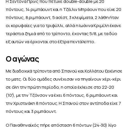
Η Σεντόνα Πρινς που πέτυχε double-double με 20 
πόντους, 14 ριμπάουντ και η Τζέιλιν Μπράουν που είχε 20 
πόντους, 8 ριμπάουντ, 5 ασίστ, 3 κλεψίματα, 2 λάθη ήταν 
οι κορυφαίες για το τριφύλλι, αλλά η Ιωάννα Κριμίλη έκανε 
τεράστια ζημιά από το τρίποντο, έχοντας 5/8, με τα δύο 
εξ αυτών να έρχονται στο έξτρα πεντάλεπτο.
Ο αγώνας
Με διαδοχικά τρίποντα από Σπανού και Κολλάτου ξεκίνησε 
το ματς. Οι δύο ομάδες συνέχισαν να πηγαίνουν χέρι-χέρι 
σε όλη την πρώτη περίοδο, η οποία έκλεισε στο 22-20 
(10′), με την Τζόνσον να έχει 6 πόντους, 6 ριμπάουντ και 
την Χριστινάκη 8 πόντους. Η Σπανού στον αντίποδα είχε 7 
πόντους και 3 ριμπάουντ.
Ο Παναθηναϊκός πήρε απόσταση 6 πόντων (24-30) λίγο 