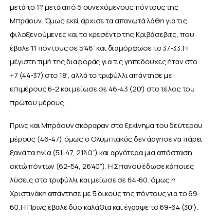
μετά το 11′ μετά από 5 συνεχόμενους πόντους της 
Μπράουν. Όμως εκεί άρχισε τα απανωτά λάθη για τις 
φιλοξενούμενες και το κρεσέντο της Κριβάσεβιτς, που 
έβαλε 11 πόντους σε 5’46” και διαμόρφωσε το 37-33. Η 
μέγιστη τιμή της διαφοράς για τις γηπεδούχες ήταν στο 
+7 (44-37) στο 18′, αλλά το τριφύλλι απάντησε με 
επιμέρους 6-2 και μείωσε σε 46-43 (20′) στο τέλος του 
πρώτου μέρους.
Πρινς και Μπράουν σκόραραν στο ξεκίνημα του δεύτερου 
μέρους (46-47),όμως ο Ολυμπιακός δεν άργησε να πάρει 
ξανά τα ηνία (51-47, 21’40”) και αργότερα μια απόσταση 
οκτώ πόντων (62-54, 26’40”). Η Σπανού έδωσε κάποιες 
λύσεις στο τριφύλλι και μείωσε σε 64-60, όμως η 
Χριστινάκη απάντησε με 5 δικούς της πόντους για το 69-
60. Η Πρινς έβαλε δύο καλάθια και έγραψε το 69-64 (30′).