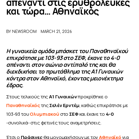
απέναντι στις ερυθρόλευκες
και τώρα… Αθηναϊκός
ΑΦΙΕΡΩΜΑΤΑ
MEET THE TEAM
BY
NEWSROOM
MARCH 21, 2026
Η γυναικεία ομάδα μπάσκετ του Παναθηναϊκού
επικράτησε με 103-93 στο ΣΕΦ, έκανε το 4-0
απέναντι στον αιώνιο αντίπαλό της και θα
διεκδικήσει το πρωτάθλημα της Α1 Γυναικών
κόντρα στον Αθηναϊκό, έχοντας μειονέκτημα
έδρας.
Στους τελικούς της 
Α1 Γυναικών
 προκρίθηκε ο 
Παναθηναϊκός
 της 
Σελέν Ερντέμ
, καθώς επικράτησε με 
103-93 του 
Ολυμπιακού
 στο 
ΣΕΦ
 και έκανε το 
4-0
-συνολικά- στις φετινές τους αναμετρήσεις.
Έτσι ο
 Πράσινες
 θα μονομαχήσουν με τον 
Αθηναϊκό
 για 