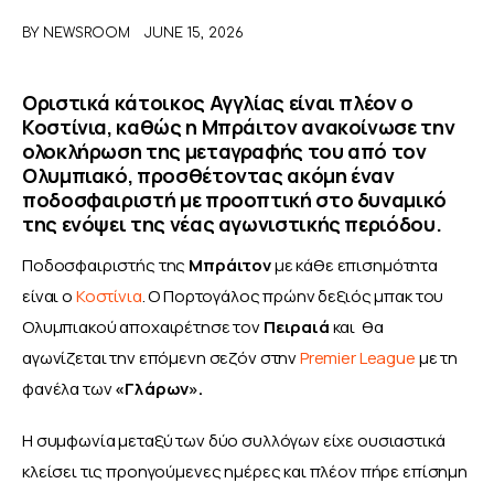
BY
NEWSROOM
JUNE 15, 2026
ΑΦΙΕΡΩΜΑΤΑ
Οριστικά κάτοικος Αγγλίας είναι πλέον ο
MEET THE TEAM
Κοστίνια, καθώς η Μπράιτον ανακοίνωσε την
ολοκλήρωση της μεταγραφής του από τον
Ολυμπιακό, προσθέτοντας ακόμη έναν
ποδοσφαιριστή με προοπτική στο δυναμικό
της ενόψει της νέας αγωνιστικής περιόδου.
Ποδοσφαιριστής της
 Μπράιτον
 με κάθε επισημότητα 
είναι ο 
Κοστίνια
. Ο Πορτογάλος πρώην δεξιός μπακ του 
Ολυμπιακού αποχαιρέτησε τον 
Πειραιά
 και  θα 
αγωνίζεται την επόμενη σεζόν στην 
Premier League
 με τη 
φανέλα των
 «Γλάρων».
Η συμφωνία μεταξύ των δύο συλλόγων είχε ουσιαστικά 
κλείσει τις προηγούμενες ημέρες και πλέον πήρε επίσημη 