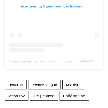
Δείτε αυτή τη δημοσίευση στο Instagram.
Η δημοσίευση κοινοποιήθηκε από το χρήστη Brighton & Hove Albion FC (@officialbhafc)
Headline
Premier League
Κοστίνια
Μπράιτον
Ολυμπιακός
Ποδόσφαιρο