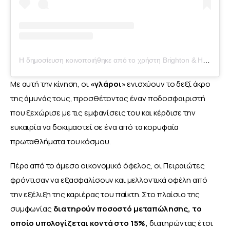
Η δημοσίευση κοινοποιήθηκε από το χρήστη Brighton & Hove Albion FC (@officialbhafc)
Με αυτή την κίνηση, οι 
«γλάροι
» ενισχύουν το δεξί άκρο 
της άμυνάς τους, προσθέτοντας έναν ποδοσφαιριστή 
που ξεχώρισε με τις εμφανίσεις του και κέρδισε την 
ευκαιρία να δοκιμαστεί σε ένα από τα κορυφαία 
πρωταθλήματα του κόσμου.
Πέρα από το άμεσο οικονομικό όφελος, οι Πειραιώτες 
φρόντισαν να εξασφαλίσουν και μελλοντικά οφέλη από 
την εξέλιξη της καριέρας του παίκτη. Στο πλαίσιο της 
συμφωνίας 
διατηρούν ποσοστό μεταπώλησης, το 
οποίο υπολογίζεται κοντά στο 15%,
 διατηρώντας έτσι 