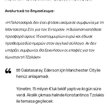
Αναλυτικά το δημοσίευμα:
«Η Γαλατασαράι δεν έχει φτάσει ακόμα σε συμφωνία με τη 
Μάντσεστερ Σίτι για τον Έντερσον. Η διοίκηση κατέθεσε 
προσφορά ύψους 15 εκατομμυρίων ευρώ και έδωσε 
προθεσμία δύο ημερών στον αγγλικό σύλλογο. Αν δεν 
υπάρξει συμφωνία, θα ξεκινήσουν οι επαφές για τον 
Κωνσταντή Τζολάκη»
🧤 Galatasaray, Ederson için Manchester City ile
henüz anlaşamadı.
Yönetim, 15 milyon €’luk teklif yaptı ve iki gün süre
verdi. Aksilik çıkması halinde Konstantinos Tzolakis
ile temasa geçilecek.