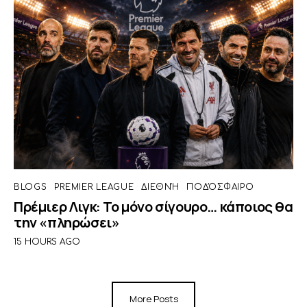
BLOGS
PREMIER LEAGUE
ΔΙΕΘΝΉ
ΠΟΔΌΣΦΑΙΡΟ
Πρέμιερ Λιγκ: Το μόνο σίγουρο… κάποιος θα
την «πληρώσει»
15 HOURS AGO
More Posts