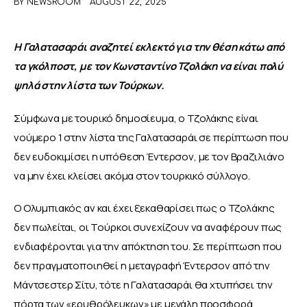
BY
NEWSROOM
AUGUST 22, 2025
ΑΦΙΕΡΩΜΑΤΑ
Η Γαλατασαράι αναζητεί εκλεκτό για την θέση κάτω από 
τα γκόλποστ, με τον Κωνσταντίνο Τζολάκη να είναι πολύ 
MEET THE TEAM
ψηλά στην λίστα των Τούρκων.
Σύμφωνα με τουρικό δημοσίευμα, ο Τζολάκης είναι 
νούμερο 1 στην λίστα της Γαλατασαράι σε περίπτωση που 
δεν ευδοκιμίσει η υπόθεση Έντερσον, με τον Βραζιλιάνο 
να μην έχει κλείσει ακόμα στον τουρκικό σύλλογο.
Ο Ολυμπιακός αν και έχει ξεκαθαρίσει πως ο Τζολάκης 
δεν πωλείται, οι Τούρκοι συνεχίζουν να αναφέρουν πως 
ενδιαφέρονται για την απόκτηση του. Σε περίπτωση που 
δεν πραγματοποιηθεί η μεταγραφή Έντερσον από την 
Μάντσεστερ Σίτυ, τότε η Γαλατασαράι θα χτυπήσει την 
πόρτα των «ερυθρόλευκων» με μεγάλη προσφορά.