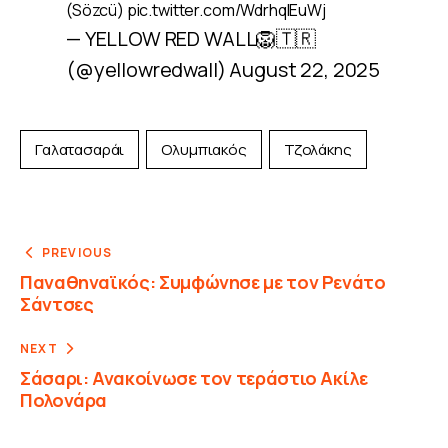
(Sözcü)
pic.twitter.com/WdrhqlEuWj
— YELLOW RED WALL🦁🇹🇷
(@yellowredwall)
August 22, 2025
Γαλατασαράι
Ολυμπιακός
Τζολάκης
PREVIOUS
Παναθηναϊκός: Συμφώνησε με τον Ρενάτο
Σάντσες
NEXT
Σάσαρι: Ανακοίνωσε τον τεράστιο Ακίλε
Πολονάρα