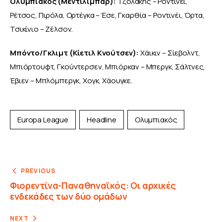
Ολυμπιακός (Μεντιλίμπαρ):
 Τζολάκης – Ροντινέι, 
Ρέτσος, Πιρόλα, Ορτέγκα – Έσε, Γκαρθία – Ροντινέι, Όρτα, 
Τσικίνιο – Ζέλσον.
Μπόντο/Γκλιμτ (Κίετιλ Κνούτσεν): 
Χάικιν – Σίεβολντ, 
Μπιόρτουφτ, Γκούντερσεν, Μπιόρκαν – Μπεργκ, Σάλτνες, 
Έβιεν – Μπλόμπεργκ, Χογκ, Χάουγκε.
Europa League
Headline
Ολυμπιακός
PREVIOUS
Φιορεντίνα-Παναθηναϊκός: Οι αρχικές
ενδεκάδες των δύο ομάδων
NEXT