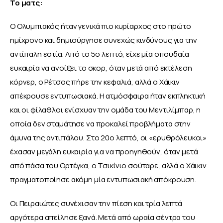
Το ματς:
Ο Ολυμπιακός ήταν γενικά πιο κυρίαρχος στο πρώτο 
ημίχρονο και δημιούργησε συνεχώς κινδύνους για την 
αντίπαλη εστία. Από το 5ο λεπτό, είχε μία σπουδαία 
ευκαιρία να ανοίξει το σκορ, όταν μετά από εκτέλεση 
κόρνερ, ο Ρέτσος πήρε την κεφαλιά, αλλά ο Χάικιν 
απέκρουσε εντυπωσιακά. Η ατμόσφαιρα ήταν εκπληκτική 
και οι φίλαθλοι ενίσχυαν την ομάδα του Μεντιλίμπαρ, η 
οποία δεν σταμάτησε να προκαλεί προβλήματα στην 
άμυνα της αντιπάλου. Στο 20ο λεπτό, οι «ερυθρόλευκοι» 
έχασαν μεγάλη ευκαιρία για να προηγηθούν, όταν μετά 
από πάσα του Ορτέγκα, ο Τσικίνιο σούταρε, αλλά ο Χάικιν 
πραγματοποίησε ακόμη μία εντυπωσιακή απόκρουση. 
Οι Πειραιώτες συνέχισαν την πίεση και τρία λεπτά 
αργότερα απείλησε ξανά. Μετά από ωραία σέντρα του 