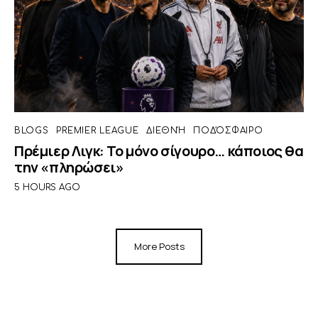
BLOGS
PREMIER LEAGUE
ΔΙΕΘΝΉ
ΠΟΔΌΣΦΑΙΡΟ
Πρέμιερ Λιγκ: Το μόνο σίγουρο… κάποιος θα
την «πληρώσει»
5 HOURS AGO
More Posts