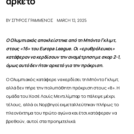
αρκετό
ΑΦΙΕΡΩΜΑΤΑ
BY
ΣΠΎΡΟΣ ΓΡΑΜΜΈΝΟΣ
MARCH 13, 2025
MEET THE TEAM
Ο Ολυμπιακός αποκλείστηκε από τη Μπόντο Γκλιμτ, 
στους «16» του Europa League. Οι «ερυθρόλευκοι» 
κατάφεραν να κερδίσουν την αναμέτρηση με σκορ 2-1, 
όμως αυτό δεν ήταν αρκετό για την πρόκριση.
Ο Ολυμπιακός κατάφερε να κερδίσει τη Μπόντο Γκλιμτ, 
αλλά δεν πήρε την πολυπόθητη πρόκριση στους «8». Η 
ομάδα του Χοσέ Λουίς Μεντιλίμπαρ το πάλεψε μέχρι 
τέλους, αλλά οι Νορβηγοί εκμεταλλεύτηκαν πλήρως το 
πλεονέκτημα του πρώτο αγώνα και έτσι κατάφεραν να 
βρεθούν, αυτοί στα προημιτελικά.