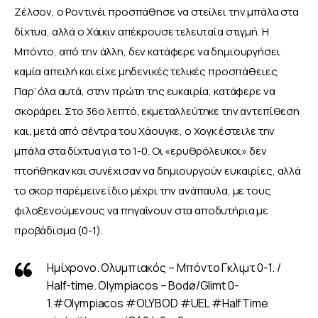
Ζέλσον, ο Ροντινέι προσπάθησε να στείλει την μπάλα στα 
δίχτυα, αλλά ο Χάικιν απέκρουσε τελευταία στιγμή. Η 
Μπόντο, από την άλλη, δεν κατάφερε να δημιουργήσει 
καμία απειλή και είχε μηδενικές τελικές προσπάθειες. 
Παρ’ όλα αυτά, στην πρώτη της ευκαιρία, κατάφερε να 
σκοράρει. Στο 36ο λεπτό, εκμεταλλεύτηκε την αντεπίθεση 
και, μετά από σέντρα του Χάουγκε, ο Χογκ έστειλε την 
μπάλα στα δίχτυα για το 1-0. Οι «ερυθρόλευκοι» δεν 
πτοήθηκαν και συνέχισαν να δημιουργούν ευκαιρίες, αλλά 
το σκορ παρέμεινε ίδιο μέχρι την ανάπαυλα, με τους 
φιλοξενούμενους να πηγαίνουν στα αποδυτήρια με 
προβάδισμα (0-1).
Ημίχρονο. Ολυμπιακός – Μπόντο Γκλιμτ 0-1. /
Half-time. Olympiacos​ – Bodø/Glimt 0-
1.
#Olympiacos
#OLYBOD
#UEL
#HalfTime