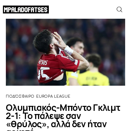
Ολυμπιακός-Μπόντο Γκλιμτ 2-1: Το
πάλεψε σαν «θρύλος», αλλά δεν ήταν
αρκετό
ΜΟΥΝΤΙΑΛ 2026
SHARE POST
ΠΟΔΟΣΦΑΙΡΟ
ΜΠΑΣΚΕΤ
ΣΠΟΡ
ΠΟΔΌΣΦΑΙΡΟ
EUROPA LEAGUE
ΣΥΝΕΝΤΕΥΞΕΙΣ
Ολυμπιακός-Μπόντο Γκλιμτ
2-1: Το πάλεψε σαν
BLOGS
«θρύλος», αλλά δεν ήταν
BEYOND SPORTS