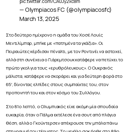
pic.twitter.com/CA0Jy2xc8m
— Olympiacos FC (@olympiacosfc)
March 13, 2025
Στο δεύτερο ημίχρονο η ομάδα του Χοσέ Λουίς 
Μεντιλίμπαρ, μπήκε με «πατημένα τα γκάζια». Οι 
Πειραιώτες κέρδισαν πέναλτι, με τον Ροντινέι να αστοχεί, 
αλλά στη συνέχεια ο Γιάρεμτσουκ κατάφερε να πετύχει το 
πρώτο γκολ για τους «ερυθρόλευκους». Ο Ουκρανός 
μάλιστα, κατάφερε να σκοράρει και για δεύτερη φορά στο 
65′, δίνοντας ελπίδες στους συμπαίκτες του, στον 
προπονητή του και στον κόσμο του Συλλόγου.
Στο 81ο λεπτό, ο Ολυμπιακός είχε ακόμη μία σπουδαία 
ευκαιρία, όταν ο Πάλμα εκτέλεσε ένα σουτ από πλάγια 
θέση, αλλά ο Γκούντερσεν απέκρουσε την μπάλα πάνω 
στη γραμμή του τέρματος. Το μεγάλο σοκ ήρθε στο 89ο 