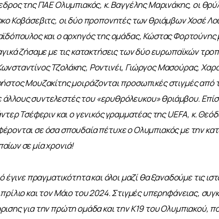
εδρος της ΠΑΕ Ολυμπιακός, κ. Βαγγέλης Μαρινάκης, οι θρύλ
κο Κοβάσεβιτς, οι δύο προπονητές των θριάμβων Χοσέ Λο
ϊδόπουλος και ο αρχηγός της ομάδας, Κώστας Φορτούνης μ
αγικά ζήσαμε με τις κατακτήσεις των δύο ευρωπαϊκών τροπα
ωνσταντίνος Τζολάκης, Ροντινέι, Γιώργος Μασούρας, Χαρ
ήστος Μουζακίτης μοιράζονται προσωπικές στιγμές από τ
 με άλλους συντελεστές του «ερυθρόλευκου» θριάμβου. Επίσ
άντερ Τσέφεριν και ο γενικός γραμματέας της UEFA, κ. Θεό
έρονται σε όσα σπουδαία πέτυχε ο Ολυμπιακός με την κατ
ίων σε μία χρονιά!
ό έγινε πραγματικότητα και όλοι μαζί θα ξαναδούμε τις ιστ
πρίλιο και τον Μάιο του 2024. Στιγμές υπερηφάνειας, συγκ
ισης για την πρώτη ομάδα και την Κ19 του Ολυμπιακού, που