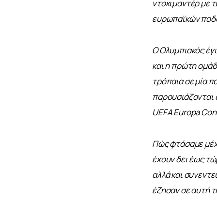
ντοκιμαντέρ με τ
ευρωπαϊκών ποδο
Ο Ολυμπιακός έγι
και η πρώτη ομάδ
τρόπαια σε μία π
παρουσιάζονται ο
UEFA Europa Con
Πώς φτάσαμε μέχρ
έχουν δει έως τώ
αλλά και συνεντε
έζησαν σε αυτή τ