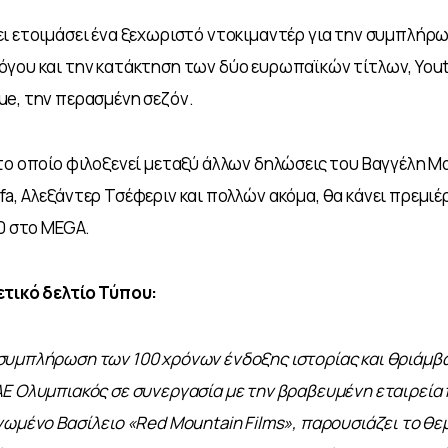
ι ετοιμάσει ένα ξεχωριστό ντοκιμαντέρ για την συμπλήρω
γου και την κατάκτηση των δύο ευρωπαϊκών τίτλων, Youth
e, την περασμένη σεζόν. 
το οποίο φιλοξενεί μεταξύ άλλων δηλώσεις του Βαγγέλη Μα
a, Αλεξάντερ Τσέφεριν και πολλών ακόμα, θα κάνει πρεμιέ
10 στο MEGA.
ετικό δελτίο Τύπου: 
συμπλήρωση των 100 χρόνων ένδοξης ιστορίας και θριάμβω
ΑΕ Ολυμπιακός σε συνεργασία με την βραβευμένη εταιρεία
νωμένο Βασίλειο «Red Mountain Films», παρουσιάζει το θε