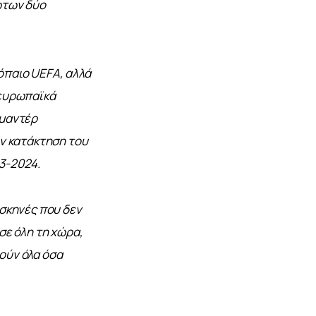
ώτων δύο 
παιο UEFA, αλλά 
ευρωπαϊκά 
μαντέρ 
ν κατάκτηση του 
3-2024.
σκηνές που δεν 
ε όλη τη χώρα, 
ύν όλα όσα 