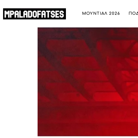
ΜΟΥΝΤΙΑΛ 2026
ΜΟΥΝΤΙΑΛ 2026
ΠΟ
ΠΟΔΟΣΦΑΙΡΟ
ΜΠΑΣΚΕΤ
Ολυμπιακός: Η μέρα και ώρα της πρώτης μετάδοσ
ΣΠΟΡ
ευρωπαϊκών τροπαίων
ΣΥΝΕΝΤΕΥΞΕΙΣ
BLOGS
BEYOND SPORTS
ΑΦΙΕΡΩΜΑΤΑ
MEET THE TEAM