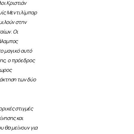
οι Κριστιάν 
υίς Μεντιλίμπαρ 
ιλούν στην 
ίων. Οι 
άλαμπος 
ο μαγικό αυτό 
ης, ο πρόεδρος 
δωρος 
άκτηση των δύο 
ορικές στιγμές 
ίνησης και 
 θα μείνουν για 