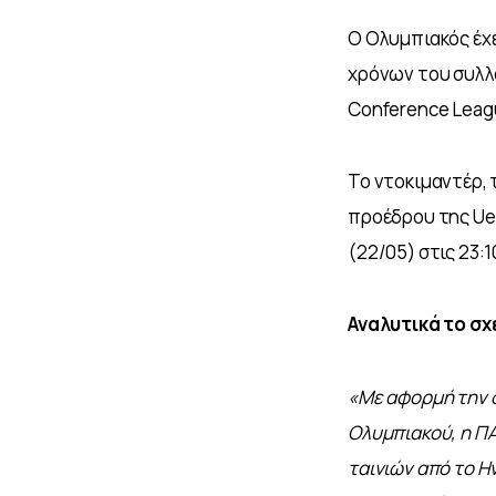
Ο Ολυμπιακός έχε
χρόνων του συλλό
Conference Leagu
Το ντοκιμαντέρ, 
προέδρου της Uef
(22/05) στις 23:
Αναλυτικά το σχ
«Με αφορμή την 
Ολυμπιακού, η Π
ταινιών από το Η