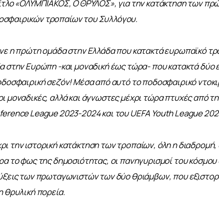
ίτλο «ΟΛΥΜΠΙΑΚΟΣ, Ο ΘΡΥΛΟΣ», για την κατάκτηση των πρ
σφαιρικών τροπαίων του Συλλόγου.
νε η πρώτη ομάδα στην Ελλάδα που κατακτά ευρωπαϊκό τρό
α στην Ευρώπη -και μοναδική έως τώρα- που κατακτά δύο 
οδοσφαιρική σεζόν! Μέσα από αυτό το ποδοσφαιρικό ντοκι
ι μοναδικές, αλλά και άγνωστες μέχρι τώρα πτυχές από τη
ference League 2023-2024 και του UEFA Youth League 202
ι την ιστορική κατάκτηση των τροπαίων, όλη η διαδρομή, 
ρα το φως της δημοσιότητας, οι πανηγυρισμοί του κόσμου σ
ύξεις των πρωταγωνιστών των δύο θριάμβων, που εξιστορο
η θρυλική πορεία.