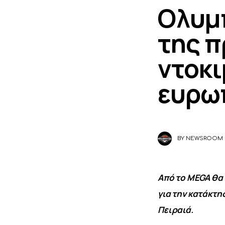
Ολυμπ
της π
ντοκι
ευρω
BY
NEWSROOM
Από το MEGA θα
για την κατάκτη
Πειραιά.