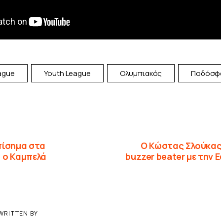
ague
Youth League
Ολυμπιακός
Ποδόσφ
πίσημα στα
O Κώστας Σλούκας 
 ο Καμπελά
buzzer beater με την 
WRITTEN BY