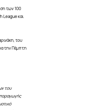
ση των 100 
 League και 
ρινάκη, του 
ρα την Πέμπτη 
ν του 
 παραγωγής 
ματικό 