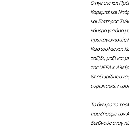
Ο ηγέτης και Πρό
Καρεμπέ και Ντάρ
και Σωτήρης Συλα
κάμερα για όσα μ
πρωταγωνιστές Κ
Κωστούλας και Χρ
ταξίδι, μαζί και
της UEFA κ. Αλεξ
Θεοδωρίδης αναφ
ευρωπαϊκών τροπα
Το όνειρο το τρελ
που ζήσαμε τον Α
διεθνούς αναγνώρ