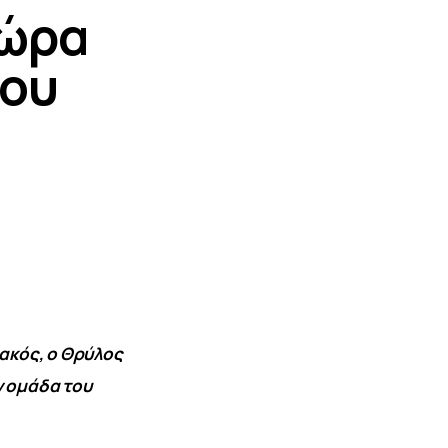
 ώρα
του
ακός, ο Θρύλος 
ν ομάδα του 