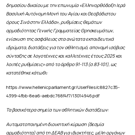
δημοσίου δικαίου με την επωνυμία «Ελληνορθόδοξη Ιερά 
Βασιλική Αυτόνομη Μονή του Αγίου και Θεοβάδιστου 
όρους Σινά στην Ελλάδα», ρυθμίσεις θεμάτων 
αρμοδιότητας Γενικής Γραμματείας Θρησκευμάτων, 
ενίσχυση της ασφάλειας στα ανώτατα εκπαιδευτικά 
ιδρύματα, διατάξεις για τον αθλητισμό, απονομή ισόβιας 
σύνταξης σε λογοτέχνες και καλλιτέχνες έτους 2025 και 
λοιπές ρυθμίσεις» από το άρθρο 91-113 (σ.83-101), ως 
κατατέθηκε κάτωθι:
https://www.hellenicparliament.gr/UserFiles/c8827c35-
4399-4fbb-8ea6-aebdc768f4f7/13014946.pdf
Τα βασικότερα σημεία των αθλητικών διατάξεων:
Aυτοματοποιημένη διοικητική κύρωση (δεσμία 
αρμοδιότητα) από τη ΔΕΑΒ για ιδιοκτήτες, μέλη οργάνων 