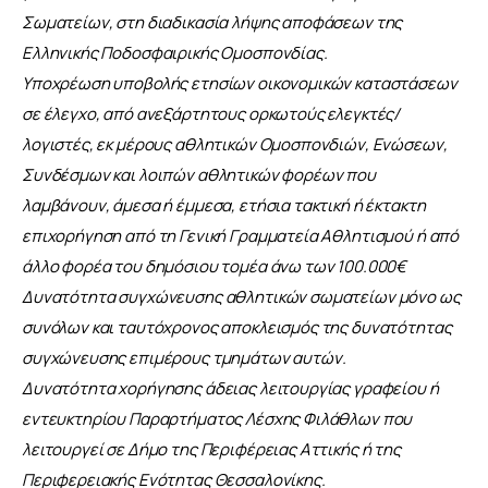
Σωματείων, στη διαδικασία λήψης αποφάσεων της 
Ελληνικής Ποδοσφαιρικής Ομοσπονδίας.
Υποχρέωση υποβολής ετησίων οικονομικών καταστάσεων 
σε έλεγχο, από ανεξάρτητους ορκωτούς ελεγκτές/
λογιστές, εκ μέρους αθλητικών Ομοσπονδιών, Ενώσεων, 
Συνδέσμων και λοιπών αθλητικών φορέων που 
λαμβάνουν, άμεσα ή έμμεσα, ετήσια τακτική ή έκτακτη 
επιχορήγηση από τη Γενική Γραμματεία Αθλητισμού ή από 
άλλο φορέα του δημόσιου τομέα άνω των 100.000€
Δυνατότητα συγχώνευσης αθλητικών σωματείων μόνο ως 
συνόλων και ταυτόχρονος αποκλεισμός της δυνατότητας 
συγχώνευσης επιμέρους τμημάτων αυτών.
Δυνατότητα χορήγησης άδειας λειτουργίας γραφείου ή 
εντευκτηρίου Παραρτήματος Λέσχης Φιλάθλων που 
λειτουργεί σε Δήμο της Περιφέρειας Αττικής ή της 
Περιφερειακής Ενότητας Θεσσαλονίκης.