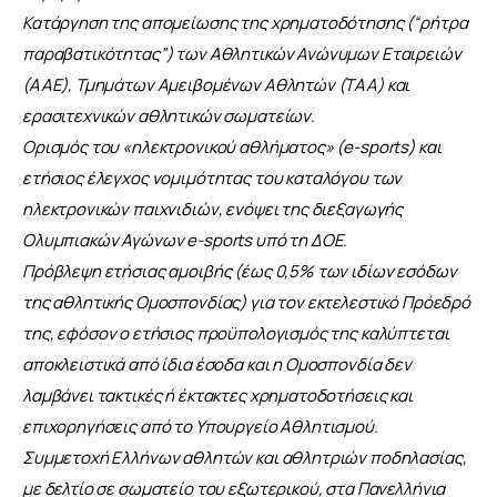
Κατάργηση της απομείωσης της χρηματοδότησης (“ρήτρα 
παραβατικότητας”) των Αθλητικών Ανώνυμων Εταιρειών 
(ΑΑΕ), Τμημάτων Αμειβομένων Αθλητών (ΤΑΑ) και 
ερασιτεχνικών αθλητικών σωματείων.
Ορισμός του «ηλεκτρονικού αθλήματος» (e-sports) και 
ετήσιος έλεγχος νομιμότητας του καταλόγου των 
ηλεκτρονικών παιχνιδιών, ενόψει της διεξαγωγής 
Ολυμπιακών Αγώνων e-sports υπό τη ΔΟΕ.
Πρόβλεψη ετήσιας αμοιβής (έως 0,5% των ιδίων εσόδων 
της αθλητικής Ομοσπονδίας) για τον εκτελεστικό Πρόεδρό 
της, εφόσον ο ετήσιος προϋπολογισμός της καλύπτεται 
αποκλειστικά από ίδια έσοδα και η Ομοσπονδία δεν 
λαμβάνει τακτικές ή έκτακτες χρηματοδοτήσεις και 
επιχορηγήσεις από το Υπουργείο Αθλητισμού.
Συμμετοχή Ελλήνων αθλητών και αθλητριών ποδηλασίας, 
με δελτίο σε σωματείο του εξωτερικού, στα Πανελλήνια 