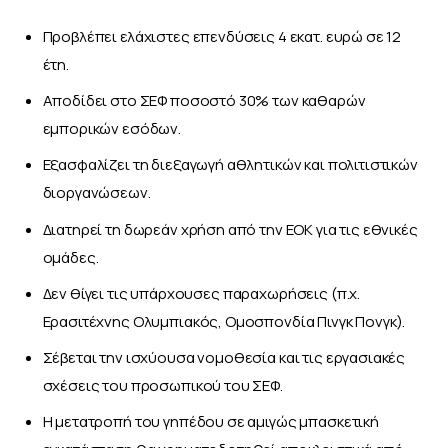
Προβλέπει ελάχιστες επενδύσεις 4 εκατ. ευρώ σε 12
έτη.
Αποδίδει στο ΣΕΦ ποσοστό 30% των καθαρών
εμπορικών εσόδων.
Εξασφαλίζει τη διεξαγωγή αθλητικών και πολιτιστικών
διοργανώσεων.
Διατηρεί τη δωρεάν χρήση από την ΕΟΚ για τις εθνικές
ομάδες.
Δεν θίγει τις υπάρχουσες παραχωρήσεις (π.χ.
Ερασιτέχνης Ολυμπιακός, Ομοσπονδία Πινγκ Πονγκ).
Σέβεται την ισχύουσα νομοθεσία και τις εργασιακές
σχέσεις του προσωπικού του ΣΕΦ.
Η μετατροπή του γηπέδου σε αμιγώς μπασκετική