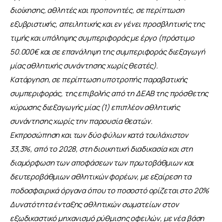
διοίκησης, αθλητές και προπονητές, σε περίπτωση 
εξυβριστικής, απειλητικής και εν γένει προσβλητικής της 
τιμής και υπόληψης συμπεριφοράς με έργο (πρόστιμο 
50.000€ και σε επανάληψη της συμπεριφοράς διεξαγωγή 
μίας αθλητικής συνάντησης χωρίς θεατές).
Kατάργηση, σε περίπτωση υποτροπής παραβατικής 
συμπεριφοράς, της επιβολής από τη ΔΕΑΒ της πρόσθετης 
κύρωσης διεξαγωγής μίας (1) επιπλέον αθλητικής 
συνάντησης χωρίς την παρουσία θεατών.
Eκπροσώπηση και των δύο φύλων κατά τουλάχιστον 
33,3%, από το 2028, στη διοικητική διαδικασία και στη 
διαμόρφωση των αποφάσεων των πρωτοβάθμιων και 
δευτεροβάθμιων αθλητικών φορέων, με εξαίρεση τα 
ποδοσφαιρικά όργανα όπου το ποσοστό ορίζεται στο 20%
Δυνατότητα ένταξης αθλητικών σωματείων στον 
εξωδικαστικό μηχανισμό ρύθμισης οφειλών, με νέα βάση 