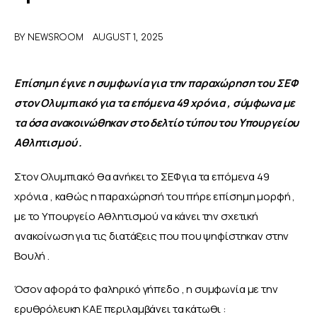
ΑΦΙΕΡΩΜΑΤΑ
BY
NEWSROOM
AUGUST 1, 2025
MEET THE TEAM
Επίσημη έγινε η συμφωνία για την παραχώρηση του ΣΕΦ 
στον Ολυμπιακό για τα επόμενα 49 χρόνια , σύμφωνα με 
τα όσα ανακοινώθηκαν στο δελτίο τύπου του Υπουργείου 
Αθλητισμού .
Στον Ολυμπιακό θα ανήκει το ΣΕΦ για τα επόμενα 49 
χρόνια , καθώς η παραχώρησή του πήρε επίσημη μορφή , 
με το Υπουργείο Αθλητισμού να κάνει την σχετική 
ανακοίνωση για τις διατάξεις που που ψηφίστηκαν στην 
Βουλή .
Όσον αφορά το φαληρικό γήπεδο , η συμφωνία με την 
ερυθρόλευκη ΚΑΕ περιλαμβάνει τα κάτωθι :