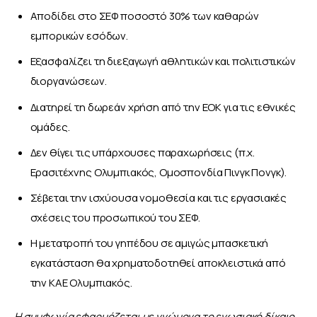
Αποδίδει στο ΣΕΦ ποσοστό 30% των καθαρών
εμπορικών εσόδων.
Εξασφαλίζει τη διεξαγωγή αθλητικών και πολιτιστικών
διοργανώσεων.
Διατηρεί τη δωρεάν χρήση από την ΕΟΚ για τις εθνικές
ομάδες.
Δεν θίγει τις υπάρχουσες παραχωρήσεις (π.χ.
Ερασιτέχνης Ολυμπιακός, Ομοσπονδία Πινγκ Πονγκ).
Σέβεται την ισχύουσα νομοθεσία και τις εργασιακές
σχέσεις του προσωπικού του ΣΕΦ.
Η μετατροπή του γηπέδου σε αμιγώς μπασκετική
εγκατάσταση θα χρηματοδοτηθεί αποκλειστικά από
την ΚΑΕ Ολυμπιακός.
Η συμφωνία εφαρμόζεται με γνώμονα το ενωσιακό δίκαιο 