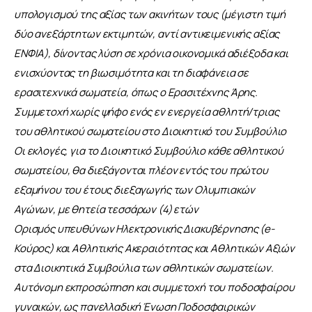
υπολογισμού της αξίας των ακινήτων τους (μέγιστη τιμή 
δύο ανεξάρτητων εκτιμητών, αντί αντικειμενικής αξίας 
ΕΝΦΙΑ), δίνοντας λύση σε χρόνια οικονομικά αδιέξοδα και 
ενισχύοντας τη βιωσιμότητα και τη διαφάνεια σε 
ερασιτεχνικά σωματεία, όπως ο Ερασιτέχνης Άρης.
Συμμετοχή χωρίς ψήφο ενός εν ενεργεία αθλητή/τριας 
του αθλητικού σωματείου στο Διοικητικό του Συμβούλιο
Οι εκλογές, για το Διοικητικό Συμβούλιο κάθε αθλητικού 
σωματείου, θα διεξάγονται πλέον εντός του πρώτου 
εξαμήνου του έτους διεξαγωγής των Ολυμπιακών 
Αγώνων, με θητεία τεσσάρων (4) ετών
Ορισμός υπευθύνων Ηλεκτρονικής Διακυβέρνησης (e-
Κούρος) και Αθλητικής Ακεραιότητας και Αθλητικών Αξιών 
στα Διοικητικά Συμβούλια των αθλητικών σωματείων.
Αυτόνομη εκπροσώπηση και συμμετοχή του ποδοσφαίρου 
γυναικών, ως πανελλαδική Ένωση Ποδοσφαιρικών 