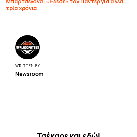
Μπαρτσελόνα: «Έδεσε» τον Πάντερ για άλλα
τρία χρόνια
WRITTEN BY
Newsroom
Τσέκαρε και εδώ!