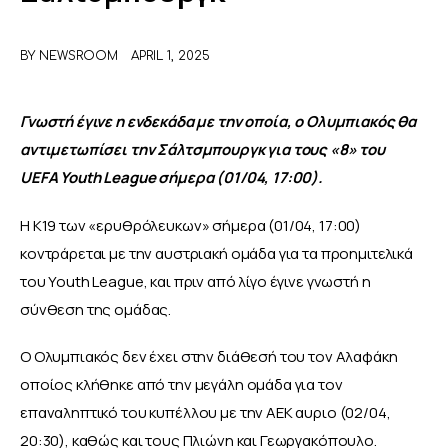
ΑΦΙΕΡΩΜΑΤΑ
BY
NEWSROOM
APRIL 1, 2025
MEET THE TEAM
Γνωστή έγινε η ενδεκάδα με την οποία, ο Ολυμπιακός θα 
αντιμετωπίσει την Σάλτσμπουργκ για τους «8» του 
UEFA Youth League σήμερα (01/04, 17:00).
Η Κ19 των «ερυθρόλευκων» σήμερα (01/04, 17:00) 
κοντράρεται με την αυστριακή ομάδα για τα προημιτελικά 
του Youth League, και πριν από λίγο έγινε γνωστή η 
σύνθεση της ομάδας.
Ο Ολυμπιακός δεν έχει στην διάθεσή του τον Αλαφάκη 
οποίος κλήθηκε από την μεγάλη ομάδα για τον 
επαναληπτικό του κυπέλλου με την ΑΕΚ αυριο (02/04, 
20:30), καθώς και τους Πλιώνη και Γεωργακόπουλο.