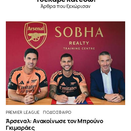
Άρθρα που ξεχώρισαν
PREMIER LEAGUE
ΠΟΔΌΣΦΑΙΡΟ
Άρσεναλ: Ανακοίνωσε τον Μπρούνο
Γκιμαράες