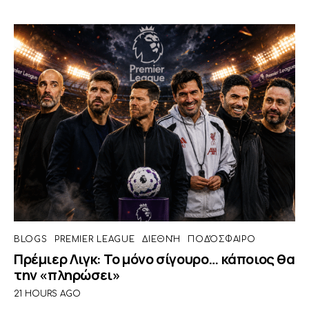
BLOGS
PREMIER LEAGUE
ΔΙΕΘΝΉ
ΠΟΔΌΣΦΑΙΡΟ
Πρέμιερ Λιγκ: Το μόνο σίγουρο… κάποιος θα
την «πληρώσει»
21 HOURS AGO