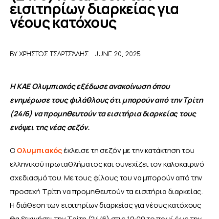
εισιτηρίων διαρκείας για
νέους κατόχους
ΑΦΙΕΡΩΜΑΤΑ
MEET THE TEAM
BY
ΧΡΉΣΤΟΣ ΤΣΑΡΤΣΆΛΗΣ
JUNE 20, 2025
Η ΚΑΕ Ολυμπιακός εξέδωσε ανακοίνωση όπου 
ενημέρωσε τους φιλάθλους ότι μπορούν από την Τρίτη 
(24/6) να προμηθευτούν τα εισιτήρια διαρκείας τους 
ενόψει της νέας σεζόν.
Ο 
Ολυμπιακός 
έκλεισε τη σεζόν με την κατάκτηση του 
ελληνικού πρωταθλήματος και συνεχίζει τον καλοκαιρινό 
σχεδιασμό του. Με τους φίλους του να μπορούν από την 
προσεχή Τρίτη να προμηθευτούν τα εισιτήρια διαρκείας. 
Η διάθεση των εισιτηρίων διαρκείας για νέους κατόχους 
θα ξεκινήσει την Τρίτη (24/6) στις 10:00 το πρωί έως την 