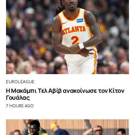
EUROLEAGUE
Η Μακάμπι Τελ Αβίβ ανακοίνωσε τον Κίτον
Γουάλας
7 HOURS AGO