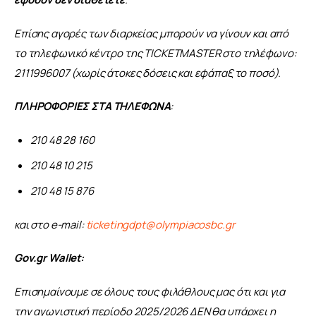
Επίσης αγορές των διαρκείας μπορούν να γίνουν και από 
το τηλεφωνικό κέντρο της TICKETMASTER στο τηλέφωνο:  
2111996007 (χωρίς άτοκες δόσεις και εφάπαξ το ποσό).
ΠΛΗΡΟΦΟΡΙΕΣ ΣΤΑ ΤΗΛΕΦΩΝΑ
:​
210 48 28 160​
210 48 10 215​
210 48 15 876
και στο e-mail:​ 
ticketingdpt@olympiacosbc.gr
Gov.gr
Wallet:
Επισημαίνουμε σε όλους τους φιλάθλους μας ότι και για 
την αγωνιστική περίοδο 2025/2026 ΔΕΝ θα υπάρχει η 