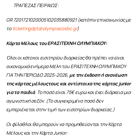
ΤΡΑΠΕΖΑΣ ΠΕΙΡΑΙΩΣ:​
GR 7201721020005102035880921 (κατόπιν επικοινωνίας με 
το 
ticketingdpt@olympiacosbc.gr
)​
Κάρτα Μέλους του ΕΡΑΣΙΤΕΧΝΗ ΟΛΥΜΠΙΑΚΟΥ:
Όλοι οι κάτοχοι εισιτηρίου διαρκείας θα πρέπει να είναι 
οικονομικά ενήμερα Μέλη του ΕΡΑΣΙΤΕΧΝΗ ΟΛΥΜΠΙΑΚΟΥ 
ΓΙΑ ΤΗΝ ΠΕΡΙΟΔΟ 2025-2026, 
με την έκδοση ή ανανέωση 
της κάρτας μέλουςτους και αντίστοιχα της κάρτας junior 
για τα παιδιά
. Το ποσό είναι 75€ ευρώ και έχει διάρκεια μια 
αγωνιστική σεζόν. (Το συγκεκριμένο ποσό δεν 
εμπεριέχεται στην τιμή των εισιτηρίων διαρκείας.)
Οι φίλαθλοι θα μπορούν να προμηθεύονται την Κάρτα 
Μέλους και την Κάρτα Junior: