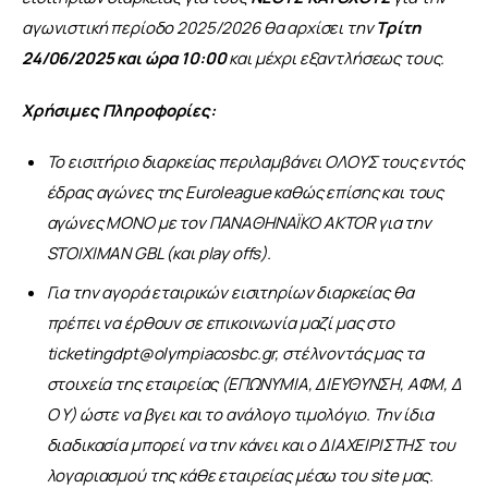
αγωνιστική περίοδο 2025/2026 θα αρχίσει την 
Τρίτη 
24/06/2025 και ώρα 10:00
 και μέχρι εξαντλήσεως τους.
Χρήσιμες Πληροφορίες:
Το εισιτήριο διαρκείας περιλαμβάνει ΟΛΟΥΣ τους εντός
έδρας αγώνες της Euroleague καθώς επίσης και τους
αγώνες ΜΟΝΟ με τον ΠΑΝΑΘΗΝΑΪΚΟ ΑΚΤΟR για την
STOIXIMAN GBL (και play offs).
Για την αγορά εταιρικών εισιτηρίων διαρκείας θα
πρέπει να έρθουν σε επικοινωνία μαζί μας στο
ticketingdpt@olympiacosbc.gr
, στέλνοντάς μας τα
στοιχεία της εταιρείας (ΕΠΩΝΥΜΙΑ, ΔΙΕΥΘΥΝΣΗ, ΑΦΜ, Δ
Ο Υ) ώστε να βγει και το ανάλογο τιμολόγιο. Την ίδια
διαδικασία μπορεί να την κάνει και ο ΔΙΑΧΕΙΡΙΣΤΗΣ του
λογαριασμού της κάθε εταιρείας μέσω του site μας.