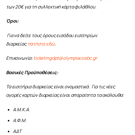
των 20€ για τη συλλεκτική κάρτα φιλάθλου. 
Όροι:
Για να δείτε τους όρους εισόδου εισιτηρίων 
διαρκείας 
πατήστε εδώ
.
Επικοινωνία: 
ticketingdpt@olympiacosbc.gr
Βασικές Προϋποθέσεις:
Τα εισιτήρια διαρκείας είναι ονομαστικά.  Για τις νέες 
αγορές καρτών διαρκείας είναι απαραίτητα τα ακόλουθα:
Α.Μ.Κ.Α.
Α.Φ.Μ.
ΑΔΤ