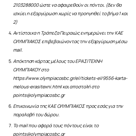
2103288000 ώστε να αφαιρεθούν οι πόντοι. (δεν θα
ισχύει η εξαργύρωση χωρίς να προηγηθεί το βήμα 1 και
2)
Αντίστοιχα η Τράπεζα Πειραιώς ενημερώνει την ΚΑΕ
ΟΛΥΜΠΙΑΚΟΣ επιβεβαιώνοντας την εξαργύρωση μέσω
mail.
Απόκτηση κάρτας μέλους του ΕΡΑΣΙΤΕΧΝΗ
ΟΛΥΜΠΙΑΚΟΥ στο
https://www.olympiacosbc.gr/el/tickets-el/9556-karta-
melous-erasitexni.html
και αποστολή στο
points@olympiacosbc.gr
Επικοινωνία της ΚΑΕ ΟΛΥΜΠΙΑΚΟΣ προς εσάς για την
παραλαβή του δώρου.
Το mail που αφορά τους πόντους είναι το
points@olympiacosbc.gr