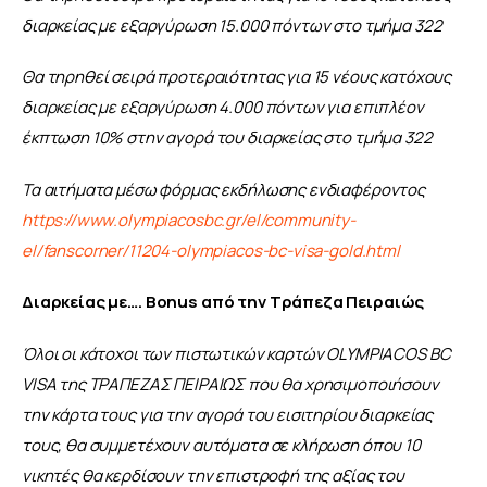
διαρκείας με εξαργύρωση 15.000 πόντων στο τμήμα 322
Θα τηρηθεί σειρά προτεραιότητας για 15 νέους κατόχους 
διαρκείας με εξαργύρωση 4.000 πόντων για επιπλέον 
έκπτωση 10% στην αγορά του διαρκείας στο τμήμα 322
Τα αιτήματα μέσω φόρμας εκδήλωσης ενδιαφέροντος 
https://www.olympiacosbc.gr/el/community-
el/fanscorner/11204-olympiacos-bc-visa-gold.html
Διαρκείας με…. Bonus από την Τράπεζα Πειραιώς
Όλοι οι κάτοχοι των πιστωτικών καρτών OLYMPIACOS BC 
VISA της ΤΡΑΠΕΖΑΣ ΠΕΙΡΑΙΩΣ που θα χρησιμοποιήσουν 
την κάρτα τους για την αγορά του εισιτηρίου διαρκείας 
τους, θα συμμετέχουν αυτόματα σε κλήρωση όπου 10 
νικητές θα κερδίσουν την επιστροφή της αξίας του 