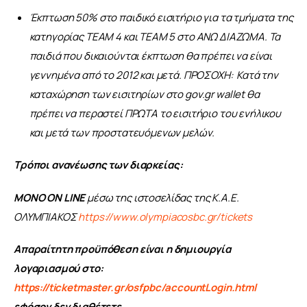
Έκπτωση 50% στο παιδικό εισιτήριο για τα τμήματα της
κατηγορίας ΤΕΑΜ 4 και ΤΕΑΜ 5 στο ΑΝΩ ΔΙΑΖΩΜΑ. Τα
παιδιά που δικαιούνται έκπτωση θα πρέπει να είναι
γεννημένα από το 2012 και μετά. ΠΡΟΣΟΧΗ: Κατά την
καταχώρηση των εισιτηρίων στο gov.gr wallet θα
πρέπει να περαστεί ΠΡΩΤΑ το εισιτήριο του ενήλικου
και μετά των προστατευόμενων μελών.
Τρόποι ανανέωσης των διαρκείας:
ΜΟΝΟ ON
LINE
 μέσω της ιστοσελίδας της Κ.Α.Ε. 
ΟΛΥΜΠΙΑΚΟΣ 
https://www.olympiacosbc.gr/tickets
Απαραίτητη προϋπόθεση είναι η δημιουργία 
λογαριασμού στο: 
https://ticketmaster.gr/osfpbc/accountLogin.html
εφόσον δεν διαθέτετε
.