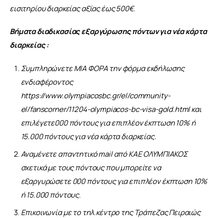
εισιτηρίου διαρκείας αξίας έως 500€.
Βήματα διαδικασίας εξαργύρωσης πόντων για νέα κάρτα 
διαρκείας :
Συμπληρώνετε ΜΙΑ ΦΟΡΑ την φόρμα εκδήλωσης
ενδιαφέροντος
https://www.olympiacosbc.gr/el/community-
el/fanscorner/11204-olympiacos-bc-visa-gold.html
και
επιλέγετε000 πόντους για επιπλέον έκπτωση 10% ή
15.000 πόντους για νέα κάρτα διαρκείας.
Αναμένετε απαντητικό mail από ΚΑΕ ΟΛΥΜΠΙΑΚΟΣ
σχετικά με τους πόντους που μπορείτε να
εξαργυρώσετε 000 πόντους για επιπλέον έκπτωση 10%
ή 15.000 πόντους.
Επικοινωνία με το τηλ.κέντρο της Τράπεζας Πειραιώς