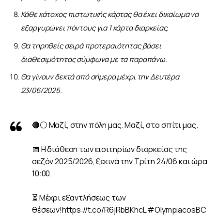
Κάθε κάτοχος πιστωτικής κάρτας θα έχει δικαίωμα να
εξαργυρώνει πόντους για 1 κάρτα διαρκείας.
Θα τηρηθείς σειρά προτεραιότητας βάσει
διαθεσιμότητας σύμφωνα με τα παραπάνω.
Θα γίνουν δεκτά από σήμερα μέχρι την Δευτέρα
23/06/2025.
🔴⚪ Μαζί, στην πόλη μας. Μαζί, στο σπίτι μας.
📅 Η διάθεση των εισιτηρίων διαρκείας της
σεζόν 2025/2026, ξεκινά την Τρίτη 24/06 και ώρα
10:00.
⏳ Μέχρι εξαντλήσεως των
θέσεων!
https://t.co/R6jRbBKhcL
#OlympiacosBC