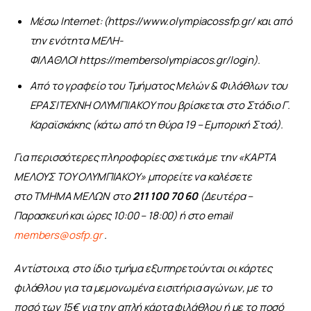
Μέσω Internet: (
https://www.olympiacossfp.gr/
και από
την ενότητα ΜΕΛΗ-
ΦΙΛΑΘΛΟΙ
https://membersolympiacos.gr/login
​).
Από το γραφείο του Τμήματος Μελών & Φιλάθλων του
ΕΡΑΣΙΤΕΧΝΗ ΟΛΥΜΠΙΑΚΟΥ που βρίσκεται στο Στάδιο Γ.
Καραϊσκάκης (κάτω από τη θύρα 19 – Εμπορική Στοά).
Για περισσότερες πληροφορίες σχετικά με την «ΚΑΡΤΑ 
ΜΕΛΟΥΣ ΤΟΥ ΟΛΥΜΠΙΑΚΟΥ» μπορείτε να καλέσετε 
στο ΤΜΗΜΑ ΜΕΛΩΝ  στο
 211 100 70 60
 (Δευτέρα – 
Παρασκευή και ώρες 10:00 – 18:00) ή στο email 
members@osfp.gr
 .  
Aντίστοιχα, στο ίδιο τμήμα εξυπηρετούνται οι κάρτες 
φιλάθλου για τα μεμονωμένα εισιτήρια αγώνων, με το 
ποσό των 15€ για την απλή κάρτα φιλάθλου ή με το ποσό 