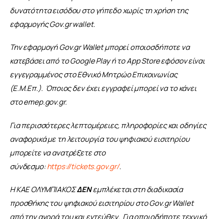
δυνατότητα εισόδου στο γήπεδο χωρίς τη χρήση της 
εφαρμογής Gov.gr wallet. 
Την εφαρμογή Gov.gr Wallet μπορεί οποιοσδήποτε να 
κατεβάσει από το Google Play ή το App Store εφόσον είναι 
εγγεγραμμένος στο Εθνικό Μητρώο Επικοινωνίας 
(Ε.Μ.Επ.).  Όποιος δεν έχει εγγραφεί μπορεί να το κάνει 
στο emep.gov.gr.
Για περισσότερες λεπτομέρειες, πληροφορίες και οδηγίες 
αναφορικά με τη λειτουργία του ψηφιακού εισιτηρίου 
μπορείτε να ανατρέξετε στο 
σύνδεσμο: 
https://tickets.gov.gr/
.
Η ΚΑΕ ΟΛΥΜΠΙΑΚΟΣ 
ΔΕΝ
 εμπλέκεται στη διαδικασία 
προσθήκης του ψηφιακού εισιτηρίου στο Gov.gr Wallet 
από την αγορά του και εντεύθεν.  Για οποιοδήποτε τεχνικό 