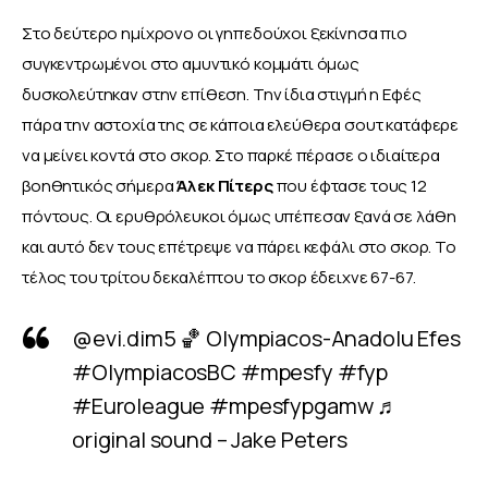
Στο δεύτερο ημίχρονο οι γηπεδούχοι ξεκίνησα πιο 
συγκεντρωμένοι στο αμυντικό κομμάτι όμως 
δυσκολεύτηκαν στην επίθεση. Την ίδια στιγμή η Εφές 
πάρα την αστοχία της σε κάποια ελεύθερα σουτ κατάφερε 
να μείνει κοντά στο σκορ. Στο παρκέ πέρασε ο ιδιαίτερα 
βοηθητικός σήμερα 
Άλεκ
Πίτερς
 που έφτασε τους 12 
πόντους. Οι ερυθρόλευκοι όμως υπέπεσαν ξανά σε λάθη 
και αυτό δεν τους επέτρεψε να πάρει κεφάλι στο σκορ. Το 
τέλος του τρίτου δεκαλέπτου το σκορ έδειχνε 67-67.
@evi.dim5
🏀 Olympiacos-Anadolu Efes
#OlympiacosBC
#mpesfy
#fyp
#Euroleague
#mpesfypgamw
♬
original sound – Jake Peters