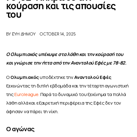
κούραση και τις απουσίες
του
ΑΦΙΕΡΩΜΑΤΑ
MEET THE TEAM
BY
ΕΎΗ ΔΉΜΟΥ
OCTOBER 14, 2025
Ο Ολυμπιακός υπέκυψε στα λάθη και την κούρασή του 
και γνώρισε την ήττα από την Αναντολού Εφές με 78-82.
Ο 
Ολυμπιακός
 υποδέχτηκε την 
Αναντολού
Εφές
ξεκινώντας τη διπλή εβδομάδα και την τέταρτη αγωνιστική 
της 
Euroleague.
 Παρά το δυναμικό του ξεκίνημα τα πολλά 
λάθη αλλά και εξαιρετική περιφέρεια της Εφές δεν τον 
άφησαν να πάρει τη νίκη.
Ο αγώνας