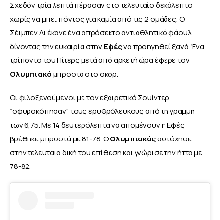
Σχεδόν τρία λεπτά πέρασαν στο τελευταίο δεκάλεπτο 
χωρίς να μπει πόντος για καμία από τις 2 ομάδες. Ο 
Σέιμπεν Λι έκανε ένα απρόσεκτο αντιαθλητικό φάουλ 
δίνοντας την ευκαιρία στην 
Εφές
 να προηγηθεί ξανά. Ένα 
τρίποντο του Πίτερς μετά από αρκετή ώρα έφερε τον 
Ολυμπιακό
 μπροστά στο σκορ. 
Οι φιλοξενούμενοι με τον εξαιρετικό Σουίντερ 
“σφυροκόπησαν” τους ερυθρόλευκους από τη γραμμή 
των 6,75. Με 14 δευτερόλεπτα να απομένουν η Εφές 
βρέθηκε μπροστά με 81-78. Ο 
Ολυμπιακός
 αστόχησε 
στην τελευταία δική του επίθεση και γνώρισε την ήττα με 
78-82.