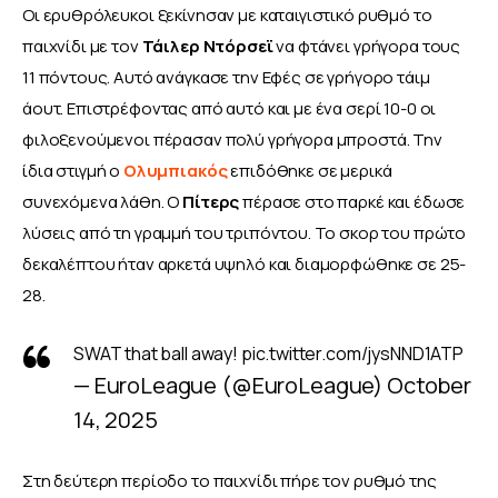
Οι ερυθρόλευκοι ξεκίνησαν με καταιγιστικό ρυθμό το 
παιχνίδι με τον 
Τάιλερ
Ντόρσεϊ
 να φτάνει γρήγορα τους 
11 πόντους. Αυτό ανάγκασε την Εφές σε γρήγορο τάιμ 
άουτ. Επιστρέφοντας από αυτό και με ένα σερί 10-0 οι 
φιλοξενούμενοι πέρασαν πολύ γρήγορα μπροστά. Την 
ίδια στιγμή ο 
Ολυμπιακός
 επιδόθηκε σε μερικά 
συνεχόμενα λάθη. Ο 
Πίτερς
 πέρασε στο παρκέ και έδωσε 
λύσεις από τη γραμμή του τριπόντου. Το σκορ του πρώτο 
δεκαλέπτου ήταν αρκετά υψηλό και διαμορφώθηκε σε 25-
28.
SWAT that ball away!
pic.twitter.com/jysNND1ATP
— EuroLeague (@EuroLeague)
October
14, 2025
Στη δεύτερη περίοδο το παιχνίδι πήρε τον ρυθμό της 