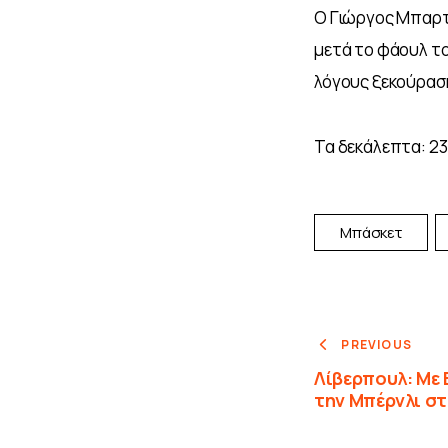
Ο Γιώργος Μπαρτ
μετά το φάουλ το
λόγους ξεκούρασ
Τα δεκάλεπτα: 23-
Μπάσκετ
PREVIOUS
Λίβερπουλ: Με 
την Μπέρνλι στ