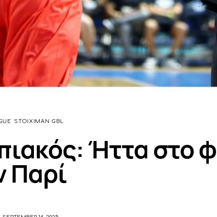
GUE
STOIXIMAN GBL
ιακός: Ήττα στο φ
ν Παρί