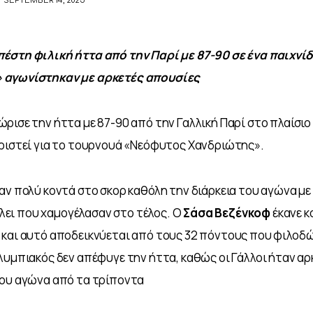
SEPTEMBER 14, 2025
έστη φιλική ήττα από την Παρί με 87-90 σε ένα παιχνίδι
 αγωνίστηκαν με αρκετές απουσίες
ρισε την ήττα με 87-90 από την Γαλλική Παρί στο πλαίσιο 
οριστεί για το τουρνουά «Νεόφυτος Χανδριώτης».
αν πολύ κοντά στο σκορ καθόλη την διάρκεια του αγώνα με 
τέλει που χαμογέλασαν στο τέλος. Ο 
Σάσα Βεζένκοφ
 έκανε 
 και αυτό αποδεικνύεται από τους 32 πόντους που φιλοδώ
λυμπιακός δεν απέφυγε την ήττα, καθώς οι Γάλλοι ήταν αρ
του αγώνα από τα τρίποντα