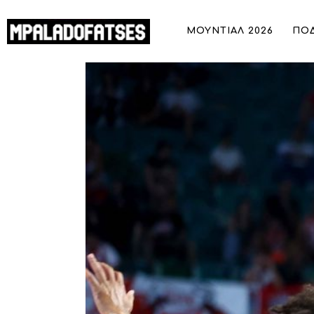
ΜΟΥΝΤΙΑΛ 2026
ΜΟΥΝΤΙΑΛ 2026
ΠΟ
ΠΟΔΟΣΦΑΙΡΟ
Ολυμπιακός: Ήττα στο φιλικό με την
ΜΠΑΣΚΕΤ
ΣΠΟΡ
ΣΥΝΕΝΤΕΥΞΕΙΣ
BLOGS
BEYOND SPORTS
ΑΦΙΕΡΩΜΑΤΑ
MEET THE TEAM