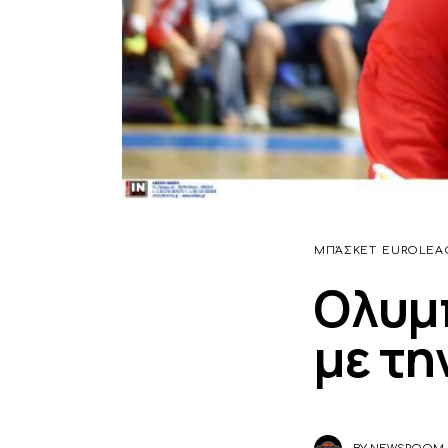
ΜΠΆΣΚΕΤ
EUROLEA
Ολυμπ
με τη