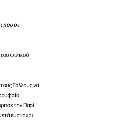
 που οι 
του φιλικού 
τους Γάλλους να 
κορυφαία 
ρησε την Παρί.
κετά εύστοχοι 