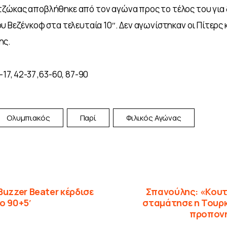
ζώκας αποβλήθηκε από τον αγώνα προς το τέλος του για 
υ Βεζένκοφ στα τελευταία 10″. Δεν αγωνίστηκαν οι Πίτερς κ
ης.
17, 42-37 ,63-60, 87-90
Ολυμπιακός
Παρί
Φιλικός Αγώνας
Buzzer Beater κέρδισε
Σπανούλης: «Κουτ
ο 90+5′
σταμάτησε η Τουρκ
προπονη