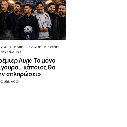
OGS
PREMIER LEAGUE
ΔΙΕΘΝΉ
ΟΔΌΣΦΑΙΡΟ
ρέμιερ Λιγκ: Το μόνο
ίγουρο… κάποιος θα
ην «πληρώσει»
HOURS AGO