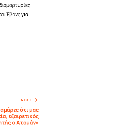
διαμαρτυρίες 
αι Έβανς για 
NEXT
αμάρες ότι μας
ία, εξαιρετικός
τής ο Αταμάν»