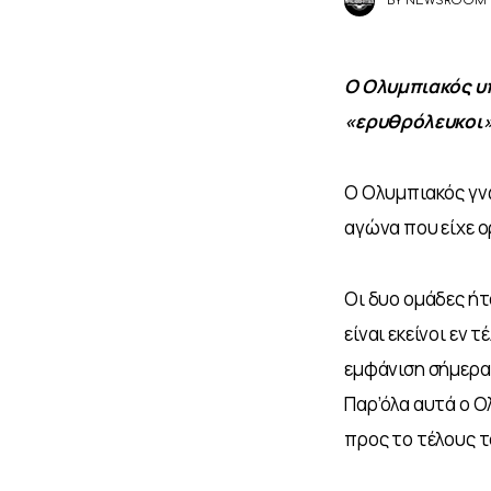
BY
NEWSROOM
Ο Ολυμπιακός υπ
«ερυθρόλευκοι»
Ο Ολυμπιακός γνώ
αγώνα που είχε 
Οι δυο ομάδες ήτ
είναι εκείνοι εν 
εμφάνιση σήμερα
Παρ’όλα αυτά ο Ο
προς το τέλους 