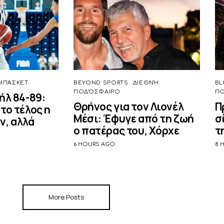
ΜΠΆΣΚΕΤ
BEYOND SPORTS
ΔΙΕΘΝΉ
BL
ΠΟΔΌΣΦΑΙΡΟ
Π
ήλ 84-89:
Θρήνος για τον Λιονέλ
Π
το τέλος η
Μέσι: Έφυγε από τη ζωή
σ
ν, αλλά
ο πατέρας του, Χόρχε
τ
6 HOURS AGO
8 
More Posts