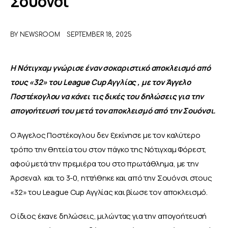
Σουόνσι
ΑΦΙΕΡΩΜΑΤΑ
BY
NEWSROOM
SEPTEMBER 18, 2025
MEET THE TEAM
Η Νότιγχαμ γνώρισε έναν σοκαριστικό αποκλεισμό από 
τους «32» του League Cup Αγγλίας , με τον Άγγελο 
Ποστέκογλου να κάνει τις δικές του δηλώσεις για την 
απογοήτευσή του μετά τον αποκλεισμό από την Σουόνσι.
Ο Άγγελος Ποστέκογλου δεν ξεκίνησε με τον καλύτερο 
τρόπο την θητεία του στον πάγκο της Νότιγχαμ Φόρεστ, 
αφού μετά την πρεμιέρα του στο πρωτάθλημα, με την 
Άρσεναλ  και το 3-0, ηττήθηκε και από την Σουόνσι στους 
«32» του League Cup Αγγλίας και βίωσε τον αποκλεισμό.
Ο ίδιος έκανε δηλώσεις, μιλώντας για την απογοήτευσή 