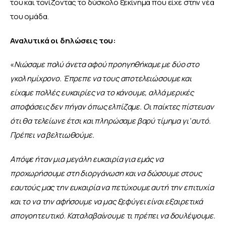
του και τονίζοντας το δύσκολο ξεκίνημα που είχε στην νέα 
του ομάδα.
Αναλυτικά οι δηλώσεις του:
«
Νιώσαμε πολύ άνετα αφού προηγηθήκαμε με δύο στο 
γκολ ημίχρονο. Έπρεπε να τους αποτελειώσουμε και 
είχαμε πολλές ευκαιρίες να το κάνουμε, αλλά μερικές 
αποφάσεις δεν πήγαν όπως ελπίζαμε. Οι παίκτες πίστευαν 
ότι θα τελείωνε έτσι και πληρώσαμε βαρύ τίμημα γι’ αυτό. 
Πρέπει να βελτιωθούμε.
Απόψε ήταν μια μεγάλη ευκαιρία για εμάς να 
προχωρήσουμε στη διοργάνωση και να δώσουμε στους 
εαυτούς μας την ευκαιρία να πετύχουμε αυτή την επιτυχία 
και το να την αφήσουμε να μας ξεφύγει είναι εξαιρετικά 
απογοητευτικό. Καταλαβαίνουμε τι πρέπει να δουλέψουμε.