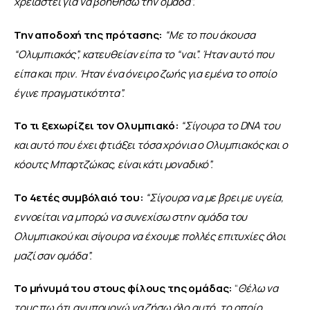
χρειαστεί για να βοηθήσω την ομάδα”.
Την αποδοχή της πρότασης:
 “Με το που άκουσα 
“Ολυμπιακός”, κατευθείαν είπα το “ναι”. Ήταν αυτό που 
είπα και πριν. Ήταν ένα όνειρο ζωής για εμένα το οποίο 
έγινε πραγματικότητα”.
Το τι ξεχωρίζει τον Ολυμπιακό:
“Σίγουρα το DNA του 
και αυτό που έχει φτιάξει τόσα χρόνια ο Ολυμπιακός και ο 
κόουτς Μπαρτζώκας, είναι κάτι μοναδικό”.
To 4ετές συμβόλαιό του:
“Σίγουρα να με βρει με υγεία, 
εννοείται να μπορώ να συνεχίσω στην ομάδα του 
Ολυμπιακού και σίγουρα να έχουμε πολλές επιτυχίες όλοι 
μαζί σαν ομάδα”.
Το μήνυμά του στους φίλους της ομάδας:
 “
Θέλω να 
τους πω ότι ανυπομονώ να ζήσω όλο αυτό, το οποίο 