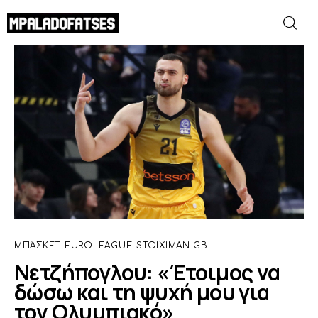
Νετζήπογλου: «Έτοιμος να δώσω και τη
ψυχή μου για τον Ολυμπιακό»
SHARE POST
ΜΟΥΝΤΙΑΛ 2026
ΠΟΔΟΣΦΑΙΡΟ
ΜΠΑΣΚΕΤ
ΣΠΟΡ
ΣΥΝΕΝΤΕΥΞΕΙΣ
ΜΠΆΣΚΕΤ
EUROLEAGUE
STOIXIMAN GBL
Νετζήπογλου: «Έτοιμος να
BLOGS
δώσω και τη ψυχή μου για
τον Ολυμπιακό»
BEYOND SPORTS