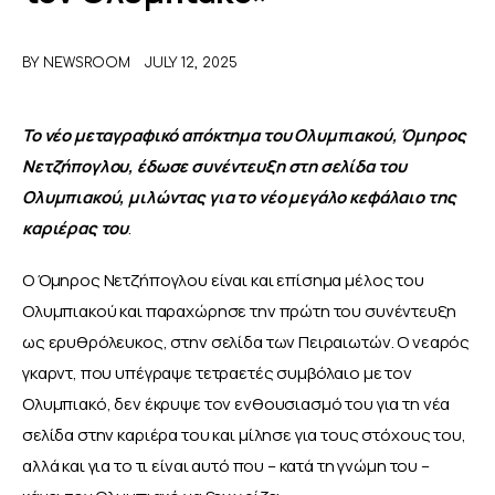
ΑΦΙΕΡΩΜΑΤΑ
BY
NEWSROOM
JULY 12, 2025
MEET THE TEAM
Το νέο μεταγραφικό απόκτημα του Ολυμπιακού, Όμηρος 
Νετζήπογλου, έδωσε συνέντευξη στη σελίδα του 
Ολυμπιακού, μιλώντας για το νέο μεγάλο κεφάλαιο της 
καριέρας του
.
Ο Όμηρος Νετζήπογλου είναι και επίσημα μέλος του 
Ολυμπιακού και παραχώρησε την πρώτη του συνέντευξη 
ως ερυθρόλευκος, στην σελίδα των Πειραιωτών. Ο νεαρός 
γκαρντ, που υπέγραψε τετραετές συμβόλαιο με τον 
Ολυμπιακό, δεν έκρυψε τον ενθουσιασμό του για τη νέα 
σελίδα στην καριέρα του και μίλησε για τους στόχους του, 
αλλά και για το τι είναι αυτό που – κατά τη γνώμη του – 