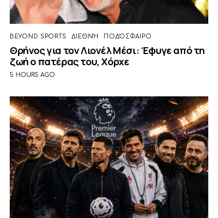
BEYOND SPORTS
ΔΙΕΘΝΉ
ΠΟΔΌΣΦΑΙΡΟ
Θρήνος για τον Λιονέλ Μέσι: Έφυγε από τη
ζωή ο πατέρας του, Χόρχε
5 HOURS AGO