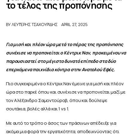
το τέλος της προπόνησης
ΑΦΙΕΡΩΜΑΤΑ
BY
ΛΕΥΤΈΡΗΣ ΤΣΑΧΟΥΡΊΔΗΣ
APRIL 27, 2025
MEET THE TEAM
Για μισή και πλέον ώρα μετά το πέρας της προπόνησης 
συνέχισε να προπονείται ο Κέντρικ Ναν, προκειμένου να 
παρουσιαστεί στο μέγιστο δυνατό επίπεδο στα δύο 
επερχόμενα παιχνίδια κόντρα στην Ανατολού Εφές.
Πιο συγκεκριμένα ο Κέντρικ Ναν έμεινε για μισή και πλέον 
ώρα στο παρκέ όπου και συνέχισε να προπονείται μαζί με 
τον Αλέξανδρο Σαμοντούροβ, όπου και δούλεψε 
σουτάκια, βολές αλλά και 1 vs 1.
Με αυτό το τρόπο ο άσος των πράσινων απέδειξε για 
ακόμα μια φορά την εργατικότητα, αποδεικνύοντας ότι 