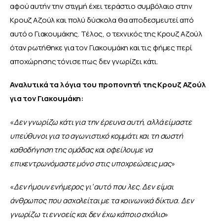
αφού αυτήν την στιγμή έχει τεράστιο συμβόλαιο στην 
Κρουζ Αζούλ και πολύ δύσκολα θα αποδεσμευτεί από 
αυτό ο Γιακουμάκης. Τέλος, ο τεχνικός της Κρουζ Αζούλ 
όταν ρωτήθηκε για τον Γιακουμάκη και τις φήμες περί 
αποχώρησης τόνισε πως δεν γνωρίζει κάτι.
Αναλυτικά τα λόγια του προπονητή της Κρουζ Αζούλ 
για τον Γιακουμάκη:
«
Δεν γνωρίζω κάτι για την έρευνα αυτή, αλλά είμαστε 
υπεύθυνοι για το αγωνιστικό κομμάτι και τη σωστή 
καθοδήγηση της ομάδας και οφείλουμε να 
επικεντρωνόμαστε μόνο στις υποχρεώσεις μας
»
«
Δεν ήμουν ενήμερος γι’ αυτό που λες. Δεν είμαι 
άνθρωπος που ασχολείται με τα κοινωνικά δίκτυα. Δεν 
γνωρίζω τι εννοείς και δεν έχω κάποιο σχόλιο
»