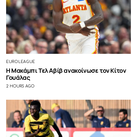
EUROLEAGUE
Η Μακάμπι Τελ Αβίβ ανακοίνωσε τον Κίτον
Γουάλας
2 HOURS AGO