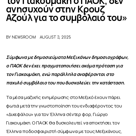
τον Γιακουμάκη ο ΠΑΟΚ, δεν
ανησυχούν στην Κρουζ
Αζούλ για το συμβόλαιό του»
ΑΦΙΕΡΩΜΑΤΑ
MEET THE TEAM
BY
NEWSROOM
AUGUST 3, 2025
Σύμφωνα με δημοσιεύματα Μεξικάνων δημοσιογράφων, 
ο ΠΑΟΚ δεν έχει πραγματοποιήσει ακόμα πρόταση για 
τον Γιακουμάκη, ενώ παράλληλα αναφέρονται στο 
παχυλό συμβόλαιο του που δυσκολεύει την κατάσταση.
Τα μέσα μαζικής ενημέρωσης στο Μεξικό έχουν πάρει 
φωτιά μετά την γνωστοποίηση του ενδιαφέροντος του 
«Δικεφάλου» για τον Έλληνα σέντερ φορ, Γιώργο 
Γιακουμάκη. Ο ΠΑΟΚ θα δυσκολευτεί να αποκτήσει τον 
Έλληνα ποδοσφαιριστή σύμφωνα με τους Μεξικάνους, 