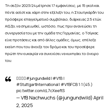
Τη σεζόν 2023/24 μέτρησε 17 εμφανίσεις, με 15 γκολ και 
πέντε ασίστ και χάρη στην εξέλιξη του, η Στουτγκάρδη του 
πρόσφερε επαγγελματικό συμβόλαιο, διάρκειας 2.5 ετών. 
Αξίζει να σημειωθεί, ωστόσο, πως πριν ανανεώσει τη 
συνεργασία του με την ομάδα της Γερμανίας, ο Τσίγκας 
είχε προτάσεις και από άλλες ομάδες, όμως, επέλεξε 
εκείνη που του άνοιξε τον δρόμο και του προσέφερε 
πρώτη την ευκαιρία να συνεχίσει να κυνηγάει το όνειρο 
του. 
😮‍💨😮‍💨
#jungundwild
|
#VfB
|
#StuttgartInternational
|
#VfBFCB
1:1 (45.)
pic.twitter.com/cL7cXeeftS
— VfB Nachwuchs (@jungundwild)
April
2, 2025