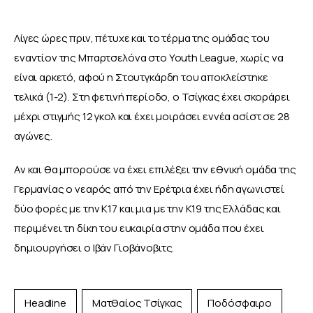
Λίγες ώρες πριν, πέτυχε και το τέρμα της ομάδας του 
εναντίον της Μπαρτσελόνα στο Youth League, χωρίς να 
είναι αρκετό, αφού η Στουτγκάρδη του αποκλείστηκε 
τελικά (1-2). Στη φετινή περίοδο, ο Τσίγκας έχει σκοράρει 
μέχρι στιγμής 12 γκολ και έχει μοιράσει εννέα ασίστ σε 28 
αγώνες. 
Αν και θα μπορούσε να έχει επιλέξει την εθνική ομάδα της 
Γερμανίας ο νεαρός από την Ερέτρια έχει ήδη αγωνιστεί 
δύο φορές με την Κ17 και μια με την Κ19 της Ελλάδας και 
περιμένει τη δίκη του ευκαιρία στην ομάδα που έχει 
δημιουργήσει ο Ιβάν Γιοβάνοβιτς. 
Headline
Ματθαίος Τσίγκας
Ποδόσφαιρο