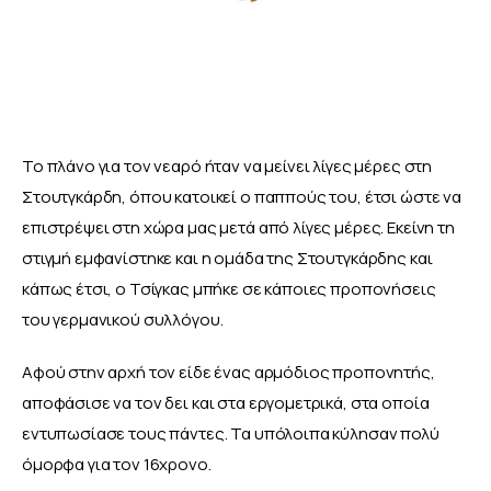
Το πλάνο για τον νεαρό ήταν να μείνει λίγες μέρες στη 
Στουτγκάρδη, όπου κατοικεί ο παππούς του, έτσι ώστε να 
επιστρέψει στη χώρα μας μετά από λίγες μέρες. Εκείνη τη 
στιγμή εμφανίστηκε και η ομάδα της Στουτγκάρδης και 
κάπως έτσι, ο Τσίγκας μπήκε σε κάποιες προπονήσεις 
του γερμανικού συλλόγου. 
Αφού στην αρχή τον είδε ένας αρμόδιος προπονητής, 
αποφάσισε να τον δει και στα εργομετρικά, στα οποία 
εντυπωσίασε τους πάντες. Τα υπόλοιπα κύλησαν πολύ 
όμορφα για τον 16χρονο. 