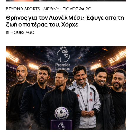
BEYOND SPORTS
ΔΙΕΘΝΉ
ΠΟΔΌΣΦΑΙΡΟ
Θρήνος για τον Λιονέλ Μέσι: Έφυγε από τη
ζωή ο πατέρας του, Χόρχε
18 HOURS AGO