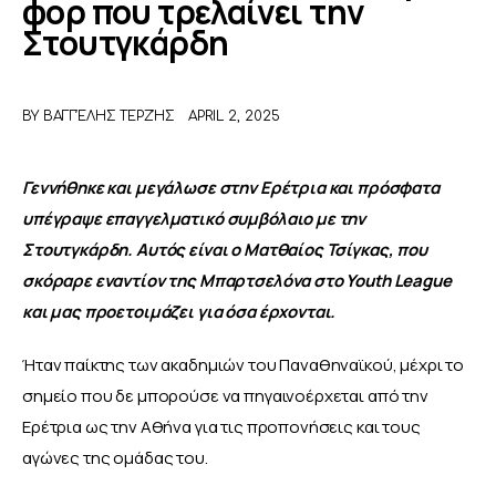
φορ που τρελαίνει την
Στουτγκάρδη
ΑΦΙΕΡΩΜΑΤΑ
MEET THE TEAM
BY
ΒΑΓΓΈΛΗΣ ΤΕΡΖΉΣ
APRIL 2, 2025
Γεννήθηκε και μεγάλωσε στην Ερέτρια και πρόσφατα 
υπέγραψε επαγγελματικό συμβόλαιο με την 
Στουτγκάρδη. Αυτός είναι ο Ματθαίος Τσίγκας, που 
σκόραρε εναντίον της Μπαρτσελόνα στο Youth League
και μας προετοιμάζει για όσα έρχονται. 
Ήταν παίκτης των ακαδημιών του Παναθηναϊκού, μέχρι το 
σημείο που δε μπορούσε να πηγαινοέρχεται από την 
Ερέτρια ως την Αθήνα για τις προπονήσεις και τους 
αγώνες της ομάδας του. 