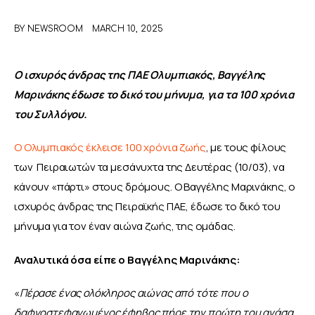
BY
NEWSROOM
MARCH 10, 2025
ΑΦΙΕΡΩΜΑΤΑ
MEET THE TEAM
Ο ισχυρός άνδρας της ΠΑΕ Ολυμπιακός, Βαγγέλης 
Μαρινάκης έδωσε το δικό του μήνυμα, για τα 100 χρόνια 
του Συλλόγου.
Ο Ολυμπιακός έκλεισε 100 χρόνια ζωής
, με τους φίλους 
των  Πειραιωτών τα μεσάνυχτα της Δευτέρας (10/03), να 
κάνουν «πάρτι» στους δρόμους. Ο Βαγγέλης Μαρινάκης, ο 
ισχυρός άνδρας της Πειραϊκής ΠΑΕ, έδωσε το δικό του 
μήνυμα για τον έναν αιώνα ζωής, της ομάδας.
Αναλυτικά όσα είπε ο Βαγγέλης Μαρινάκης:
«
Πέρασε ένας ολόκληρος αιώνας από τότε που ο 
δαφνοστεφανωμένος έφηβος πήρε την πρώτη του ανάσα.