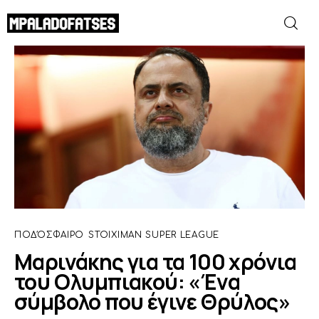
Μαρινάκης για τα 100 χρόνια του
Ολυμπιακού: «Ένα σύμβολο που έγινε
Θρύλος»
ΜΟΥΝΤΙΑΛ 2026
SHARE POST
ΠΟΔΟΣΦΑΙΡΟ
ΜΠΑΣΚΕΤ
ΣΠΟΡ
ΠΟΔΌΣΦΑΙΡΟ
STOIXIMAN SUPER LEAGUE
ΣΥΝΕΝΤΕΥΞΕΙΣ
Μαρινάκης για τα 100 χρόνια
του Ολυμπιακού: «Ένα
BLOGS
σύμβολο που έγινε Θρύλος»
BEYOND SPORTS