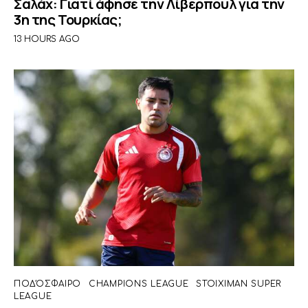
Σαλάχ: Γιατί άφησε την Λίβερπουλ για την
3η της Τουρκίας;
13 HOURS AGO
ΠΟΔΌΣΦΑΙΡΟ
CHAMPIONS LEAGUE
STOIXIMAN SUPER
LEAGUE