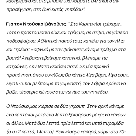
καθημερινά και στο μπασκετικό κομμάτι, αλλά και στην 
προσέγγιση, στη ζωή εκτός γηπέδου”.
Για τον Ντούσκο Ιβάνοβιτς
: “
Στο Καρπενήσι τρέχαμε… 
Τότε η προετοιμασία είχε και τρέξιμο, σε στίβο, σε γήπεδο 
ποδοσφαίρου. Αθλητικά παπούτσια, καπέλο για τον ήλιο 
και “τρέχα”. Ξαφνικά με τον Ιβάνοβιτς κάναμε τρέξιμο στα 
βουνά! Ανεβοκατεβαίναμε κανονικά, βλέπαμε τις 
κοτρώνες. Δεν θα το ξεχάσω ποτέ. Σε μία πρωϊνή 
προπόνηση, όπου συνήθως θα κάνεις λίγα βάρη, λίγα σουτ, 
λίγο 5-0. Και βλέπουμε το γυμναστή, τον Σάββα Αρώνη να 
βάζει τέσσερις κώνους στις γωνίες του γηπέδου.
Ο Ντούσκο μας χώρισε σε δύο γκρουπ. Στην αρχή κάναμε 
ένα λεπτό και μετά ένα λεπτό ξεκούραση μέχρι να κάνουν 
οι άλλοι. Μετά δύο λεπτά, τρία λεπτά και μετά πυραμίδα 
(σ.σ.: 2 λεπτά, 1 λεπτό). Ξεκινήσαμε χαλαρά, γύρω στο 70-