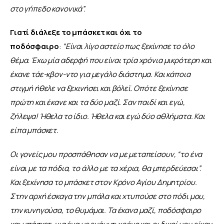
στο γήπεδο κανονικά”.
Γιατί διάλεξε το μπάσκετ και όχι το 
ποδόσφαιρο
: 
“Είναι λίγο αστείο πως ξεκίνησε το όλο 
θέμα. Έχω μία αδερφή που είναι τρία χρόνια μικρότερη και 
έκανε τάε-κβον-ντο για μεγάλο διάστημα. Και κάποια 
στιγμή ήθελε να ξεκινήσει και βόλεϊ. Οπότε ξεκίνησε 
πρώτη και έκανε και τα δύο μαζί. Σαν παιδί και εγώ, 
ζήλεψα! Ήθελα το ίδιο. Ήθελα και εγώ δύο αθλήματα. Και 
είπα μπάσκετ.
Οι γονείς μου προσπάθησαν να με μεταπείσουν, “το ένα 
είναι με τα πόδια, το άλλο με τα χέρια, θα μπερδεύεσαι”. 
Και ξεκίνησα το μπάσκετ στον Κρόνο Αγίου Δημητρίου. 
Στην αρχή έσκαγα την μπάλα και χτυπούσε στο πόδι μου, 
την κυνηγούσα, το θυμάμαι. Τα έκανα μαζί, ποδόσφαιρο 