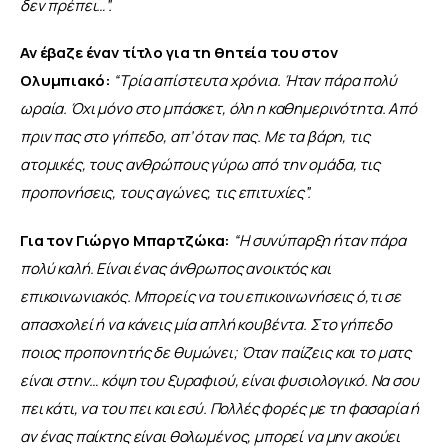
δεν πρέπει…”.
Αν έβαζε έναν τίτλο για τη θητεία του στον 
Ολυμπιακό:
“Τρία απίστευτα χρόνια. Ήταν πάρα πολύ 
ωραία. Όχι μόνο στο μπάσκετ, όλη η καθημερινότητα. Από 
πριν πας στο γήπεδο, απ’ όταν πας. Με τα βάρη, τις 
ατομικές, τους ανθρώπους γύρω από την ομάδα, τις 
προπονήσεις, τους αγώνες, τις επιτυχίες”.
Για τον Γιώργο Μπαρτζώκα:
“Η συνύπαρξη ήταν πάρα 
πολύ καλή. Είναι ένας άνθρωπος ανοικτός και 
επικοινωνιακός. Μπορείς να του επικοινωνήσεις ό,τι σε 
απασχολεί ή να κάνεις μία απλή κουβέντα. Στο γήπεδο 
ποιος προπονητής δε θυμώνει; Όταν παίζεις και το ματς 
είναι στην… κόψη του ξυραφιού, είναι φυσιολογικό. Να σου 
πει κάτι, να του πει και εσύ. Πολλές φορές με τη φασαρία ή 
αν ένας παίκτης είναι θολωμένος, μπορεί να μην ακούει 