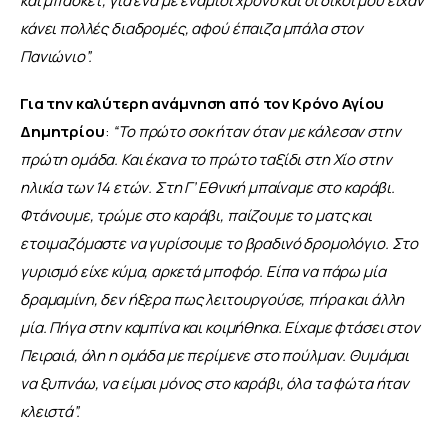
και μπάσκετ, για ένα με ενάμισι χρόνο και οι δικοί μου είχαν 
κάνει πολλές διαδρομές, αφού έπαιζα μπάλα στον 
Πανιώνιο”.
Για την καλύτερη ανάμνηση από τον Κρόνο Αγίου 
Δημητρίου
: 
“Το πρώτο σοκ ήταν όταν με κάλεσαν στην 
πρώτη ομάδα. Και έκανα το πρώτο ταξίδι στη Χίο στην 
ηλικία των 14 ετών. Στη Γ’ Εθνική μπαίναμε στο καράβι. 
Φτάνουμε, τρώμε στο καράβι, παίζουμε το ματς και 
ετοιμαζόμαστε να γυρίσουμε το βραδινό δρομολόγιο. Στο 
γυρισμό είχε κύμα, αρκετά μποφόρ. Είπα να πάρω μία 
δραμαμίνη, δεν ήξερα πως λειτουργούσε, πήρα και άλλη 
μία. Πήγα στην καμπίνα και κοιμήθηκα. Είχαμε φτάσει στον 
Πειραιά, όλη η ομάδα με περίμενε στο πούλμαν. Θυμάμαι 
να ξυπνάω, να είμαι μόνος στο καράβι, όλα τα φώτα ήταν 
κλειστά”.