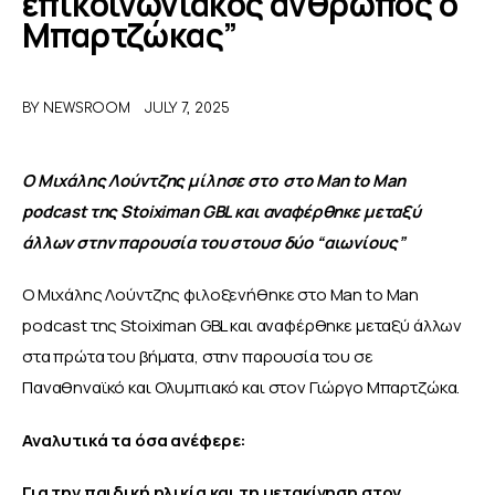
επικοινωνιακός άνθρωπος ο
Μπαρτζώκας”
ΑΦΙΕΡΩΜΑΤΑ
MEET THE TEAM
BY
NEWSROOM
JULY 7, 2025
Ο Μιχάλης Λούντζης μίλησε στο  στο Man to Man 
podcast της Stoiximan GBL και αναφέρθηκε μεταξύ 
άλλων στην παρουσία του στουσ δύο “αιωνίους”
Ο Μιχάλης Λούντζης φιλοξενήθηκε στο Man to Man 
podcast της Stoiximan GBL και αναφέρθηκε μεταξύ άλλων 
στα πρώτα του βήματα, στην παρουσία του σε 
Παναθηναϊκό και Ολυμπιακό και στον Γιώργο Μπαρτζώκα. 
Αναλυτικά τα όσα ανέφερε:
Για την παιδική ηλικία και τη μετακίνηση στον 