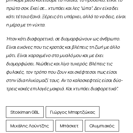
πρώτο σοκ. Εκεί σε… χτυπάει και λες “ώπα”. Δεν είχα δει 
κάτι τέτοιο ξανά. Ξέρεις ότι υπάρχει, αλλά το να δεις, είναι 
η μέρα με τη νύχτα.
Ήταν κάτι διαφορετικό, σε διαμορφώνουν ως άνθρωπο. 
Είναι εικόνες που τις κρατάς και βλέπεις τη ζωή με άλλο 
μάτι. Είναι χαραγμένο στο μυαλό μου και με έχει 
διαμορφώσει. Νιώθεις και λίγο τυχερός. Βλέπεις τις 
φυλακές, τον τρόπο που ζουν και σκέφτεσαι πως είσαι 
στην ίδια ηλικία μαζί τους. Αν το καλοσκεφτείς είσαι δύο-
τρεις κακές επιλογές μακριά. Και χτυπάει διαφορετικά”.
Stoiximan GBL
Γιώργος Μπαρτζώκας
Μιχάλης Λούντζης
Μπάσκετ
Ολυμπιακός