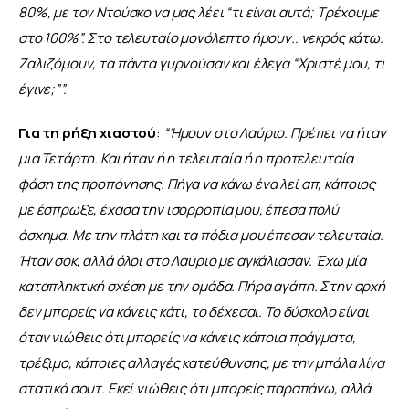
80%, με τον Ντούσκο να μας λέει “τι είναι αυτά; Τρέχουμε 
στο 100%”. Στο τελευταίο μονόλεπτο ήμουν.. νεκρός κάτω. 
Ζαλιζόμουν, τα πάντα γυρνούσαν και έλεγα “Χριστέ μου, τι 
έγινε;””.
Για τη ρήξη χιαστού
:
 “Ήμουν στο Λαύριο. Πρέπει να ήταν 
μια Τετάρτη. Και ήταν ή η τελευταία ή η προτελευταία 
φάση της προπόνησης. Πήγα να κάνω ένα λεί απ, κάποιος 
με έσπρωξε, έχασα την ισορροπία μου, έπεσα πολύ 
άσχημα. Με την πλάτη και τα πόδια μου έπεσαν τελευταία. 
Ήταν σοκ, αλλά όλοι στο Λαύριο με αγκάλιασαν. Έχω μία 
καταπληκτική σχέση με την ομάδα. Πήρα αγάπη. Στην αρχή 
δεν μπορείς να κάνεις κάτι, το δέχεσαι. Το δύσκολο είναι 
όταν νιώθεις ότι μπορείς να κάνεις κάποια πράγματα, 
τρέξιμο, κάποιες αλλαγές κατεύθυνσης, με την μπάλα λίγα 
στατικά σουτ. Εκεί νιώθεις ότι μπορείς παραπάνω, αλλά 