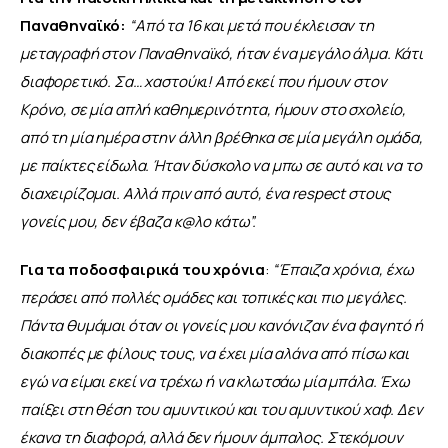
Παναθηναϊκό:
“Από τα 16 και μετά που έκλεισαν τη 
μεταγραφή στον Παναθηναϊκό, ήταν ένα μεγάλο άλμα. Κάτι 
διαφορετικό. Σα… χαστούκι! Από εκεί που ήμουν στον 
Κρόνο, σε μία απλή καθημερινότητα, ήμουν στο σχολείο, 
από τη μία ημέρα στην άλλη βρέθηκα σε μία μεγάλη ομάδα, 
με παίκτες είδωλα. Ήταν δύσκολο να μπω σε αυτό και να το 
διαχειρίζομαι. Αλλά πριν από αυτό, ένα respect στους 
γονείς μου, δεν έβαζα κ@λο κάτω”.
Για τα ποδοσφαιρικά του χρόνια
:
 “Έπαιζα χρόνια, έχω 
περάσει από πολλές ομάδες και τοπικές και πιο μεγάλες. 
Πάντα θυμάμαι όταν οι γονείς μου κανόνιζαν ένα φαγητό ή 
διακοπές με φίλους τους, να έχει μία αλάνα από πίσω και 
εγώ να είμαι εκεί να τρέχω ή να κλωτσάω μία μπάλα. Έχω 
παίξει στη θέση του αμυντικού και του αμυντικού χαφ. Δεν 
έκανα τη διαφορά, αλλά δεν ήμουν άμπαλος. Στεκόμουν 