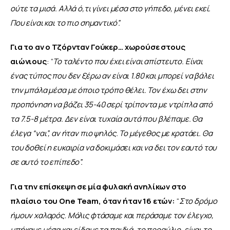
ούτε τα μισά. Αλλά ό,τι γίνει μέσα στο γήπεδο, μένει εκεί. 
Που είναι και το πιο σημαντικό”.
Για το αν ο Τζόρνταν Γούκερ… χωρούσε στους 
αιώνιους
: “
Το ταλέντο που έχει είναι απίστευτο. Είναι 
ένας τύπος που δεν ξέρω αν είναι 1.80 και μπορεί να βάλει 
την μπάλα μέσα με όποιο τρόπο θέλει. Τον έχω δει στην 
προπόνηση να βάζει 35-40 σερί τρίποντα με ντρίπλα από 
τα 7.5-8 μέτρα. Δεν είναι τυχαία αυτά που βλέπαμε. Θα 
έλεγα “ναι”, αν ήταν πιο ψηλός. Το μέγεθος με κρατάει. Θα 
του δοθεί η ευκαιρία να δοκιμάσει και να δει τον εαυτό του 
σε αυτό το επίπεδο”.
Για την επίσκεψη σε μία φυλακή ανηλίκων στο 
πλαίσιο του One Team, όταν ήταν 16 ετών:
 “
Στο δρόμο 
ήμουν χαλαρός. Μόλις φτάσαμε και περάσαμε τον έλεγχο, 
μπήκαμε μέσα και είδαμε τα παιδιά, το προαύλιο, είναι το 