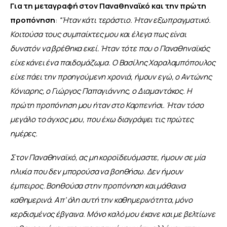
Για τη μεταγραφή στον Παναθηναϊκό και την πρώτη 
προπόνηση
: 
“Ήταν κάτι τεράστιο. Ήταν εξωπραγματικό. 
Κοιτούσα τους συμπαίκτες μου και έλεγα πως είναι 
δυνατόν να βρέθηκα εκεί. Ήταν τότε που ο Παναθηναϊκός 
είχε κάνει ένα παιδομάζωμα. Ο Βασίλης Χαραλαμπόπουλος 
είχε πάει την προηγούμενη χρονιά, ήμουν εγώ, ο Αντώνης 
Κόνιαρης, ο Γιώργος Παπαγιάννης, ο Διαμαντάκος. Η 
πρώτη προπόνηση μου ήταν στο Καρπενήσι. Ήταν τόσο 
μεγάλο το άγχος μου, που έχω διαγράψει τις πρώτες 
ημέρες.
Στον Παναθηναϊκό, ας μη κοροϊδευόμαστε, ήμουν σε μία 
ηλικία που δεν μπορούσα να βοηθήσω. Δεν ήμουν 
έμπειρος. Βοηθούσα στην προπόνηση και μάθαινα 
καθημερινά. Απ’ όλη αυτή την καθημερινότητα, μόνο 
κερδισμένος έβγαινα. Μόνο καλό μου έκανε και με βελτίωνε 