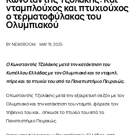
νταμπλούχος και πτυχιούχος
ο τερματοφύλακας του
ΑΦΙΕΡΩΜΑΤΑ
Ολυμπιακού
MEET THE TEAM
BY
NEWSROOM
MAY 19, 2025
Ο Κωνσταντής Τζολάκης μετά την κατάκτηση του 
Κυπέλλου Ελλάδας με τον Ολυμπιακό και το νταμπλ, 
πήρε και το πτυχίο του από το Πανεπιστήμιο Πειραιώς. 
Ο Κωσταντής Τζολάκης μετά την εξαιρετική σεζόν με τον 
Ολυμπιακό και την κατάκτηση του νταμπλ, φόρεσε τον 
τήβεννο του και… σήκωσε το πτυχίο του από το 
Πανεπιστήμιο Πειραιώς. 