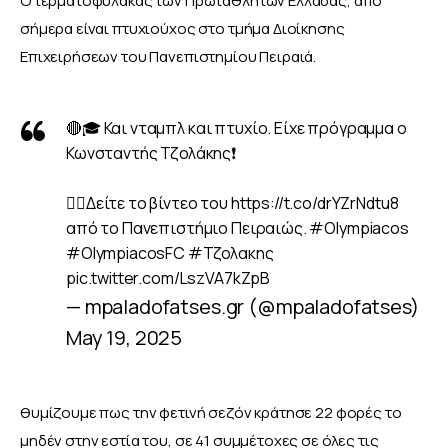
Ο τερματοφύλακας των Πρωταθλητών Ελλάδας, από 
σήμερα είναι πτυχιούχος στο τμήμα Διοίκησης 
Επιχειρήσεων του Πανεπιστημίου Πειραιά. 
🔴🎓 Και νταμπλ και πτυχίο. Είχε πρόγραμμα ο
Κωνσταντής Τζολάκης❗️
👉🏻Δείτε το βίντεο του
https://t.co/drYZrNdtu8
από το Πανεπιστήμιο Πειραιώς.
#Olympiacos
#OlympiacosFC
#Τζολακης
pic.twitter.com/LszVA7kZpB
— mpaladofatses.gr (@mpaladofatses)
May 19, 2025
θυμίζουμε πως την φετινή σεζόν κράτησε 22 φορές το 
μηδέν στην εστία του, σε 41 συμμέτοχες σε όλες τις 