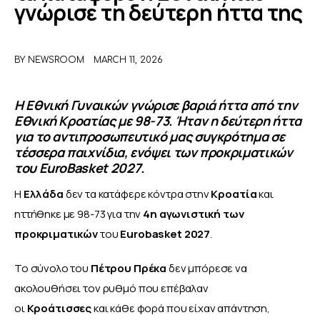
γνώρισε τη δεύτερη ήττα της
ΑΦΙΕΡΩΜΑΤΑ
BY
NEWSROOM
MARCH 11, 2026
MEET THE TEAM
Η Εθνική Γυναικών γνώρισε βαριά ήττα από την
Εθνική Κροατίας με 98-73. Ήταν η δεύτερη ήττα
για το αντιπροσωπευτικό μας συγκρότημα σε
τέσσερα παιχνίδια, ενόψει των προκριματικών
του EuroBasket 2027.
Η 
Ελλάδα 
δεν τα κατάφερε κόντρα στην 
Κροατία 
και 
ηττήθηκε με 98-73 για την
4η αγωνιστική των 
προκριματικών
 του 
Eurobasket 2027
.
Το σύνολο του 
Πέτρου Πρέκα 
δεν μπόρεσε να 
ακολουθήσει τον ρυθμό που επέβαλαν 
οι 
Κροάτισσες 
και κάθε φορά που είχαν απάντηση, 