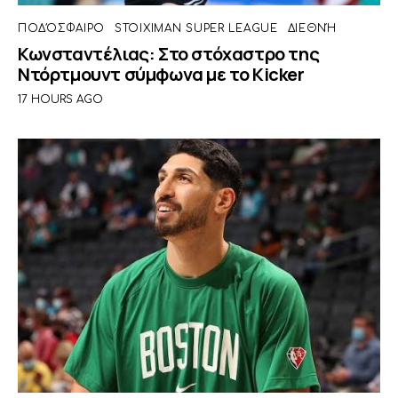
ΠΟΔΌΣΦΑΙΡΟ
STOIXIMAN SUPER LEAGUE
ΔΙΕΘΝΉ
Κωνσταντέλιας: Στο στόχαστρο της
Ντόρτμουντ σύμφωνα με το Kicker
17 HOURS AGO