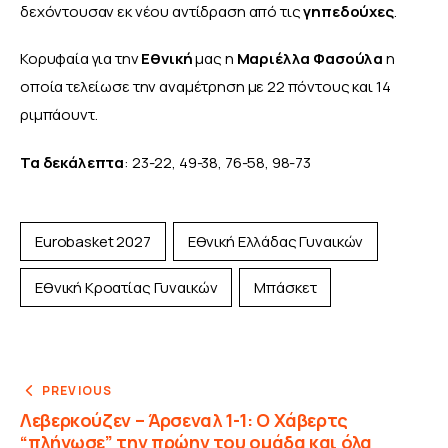
δεχόντουσαν εκ νέου αντίδραση από τις 
γηπεδούχες
.
Κορυφαία για την 
Εθνική 
μας η 
Μαριέλλα Φασούλα 
η 
οποία τελείωσε την αναμέτρηση με 22 πόντους και 14 
ριμπάουντ.
Τα δεκάλεπτα
: 23-22, 49-38, 76-58, 98-73
Eurobasket 2027
Εθνική Ελλάδας Γυναικών
Εθνική Κροατίας Γυναικών
Μπάσκετ
PREVIOUS
Λεβερκούζεν – Άρσεναλ 1-1: Ο Χάβερτς
“πλήγωσε” την πρώην του ομάδα και όλα