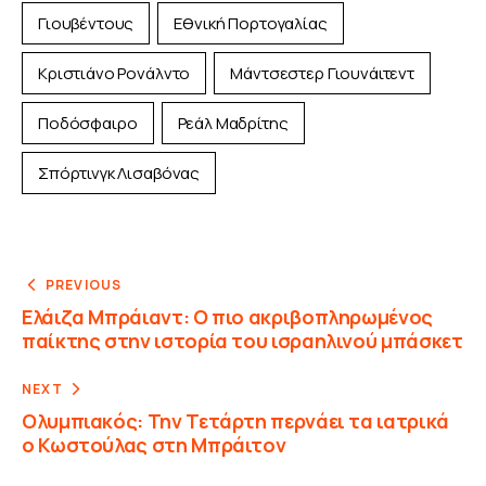
Γιουβέντους
Εθνική Πορτογαλίας
Κριστιάνο Ρονάλντο
Μάντσεστερ Γιουνάιτεντ
Ποδόσφαιρο
Ρεάλ Μαδρίτης
Σπόρτινγκ Λισαβόνας
PREVIOUS
Ελάιζα Μπράιαντ: Ο πιο ακριβοπληρωμένος
παίκτης στην ιστορία του ισραηλινού μπάσκετ
NEXT
Ολυμπιακός: Την Τετάρτη περνάει τα ιατρικά
ο Κωστούλας στη Μπράιτον