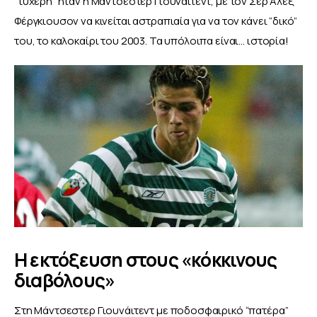
“τυχερή” ήταν η Μάντσεστερ Γιουνάιτεντ, με τον Σερ Άλεξ 
Φέργκιουσον να κινείται αστραπιαία για να τον κάνει “δικό” 
του, το καλοκαίρι του 2003. Τα υπόλοιπα είναι… ιστορία!
Η εκτόξευση στους «κόκκινους
διαβόλους»
Στη Μάντσεστερ Γιουνάιτεντ με ποδοσφαιρικό “πατέρα” 