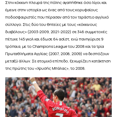
Στην κόκκινη πλευρά της πόλης αγαπήθηκε όσο λίγοι και 
έμεινε στην ιστορία ως ένας από τους κορυφαίους 
ποδοσφαιριστές που πέρασαν από τον τεράστιο αγγλικό 
σύλλογο. Στις δύο του θητείες με τους «κόκκινους 
διαβόλους» (2003-2009, 2021-2022) σε 346 συμμετοχές 
πέτυχε 145 γκολ και έδωσε 64 ασίστ, ενώ πανηγύρισε 9 
τρόπαια, με το Champions League του 2008 και τα τρία 
Πρωταθλήματα Αγγλίας (2007, 2008, 2009) να δεσπόζουν 
μεταξύ άλλων. Σε ατομικό επίπεδο, ξεχωρίζει η κατάκτηση 
της πρώτης του «Χρυσής Μπάλας», το 2008.