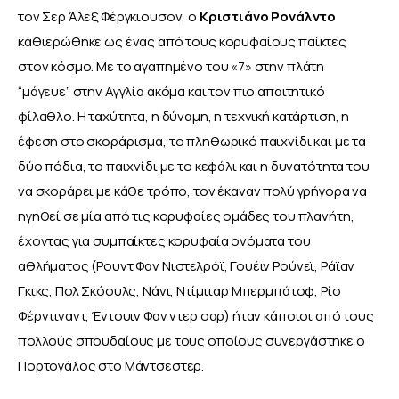
τον Σερ Άλεξ Φέργκιουσον, ο 
Κριστιάνο Ρονάλντο 
καθιερώθηκε ως ένας από τους κορυφαίους παίκτες 
στον κόσμο. Με το αγαπημένο του «7» στην πλάτη 
“μάγευε” στην Αγγλία ακόμα και τον πιο απαιτητικό 
φίλαθλο. Η ταχύτητα, η δύναμη, η τεχνική κατάρτιση, η 
έφεση στο σκοράρισμα, το πληθωρικό παιχνίδι και με τα 
δύο πόδια, το παιχνίδι με το κεφάλι και η δυνατότητα του 
να σκοράρει με κάθε τρόπο, τον έκαναν πολύ γρήγορα να 
ηγηθεί σε μία από τις κορυφαίες ομάδες του πλανήτη, 
έχοντας για συμπαίκτες κορυφαία ονόματα του 
αθλήματος (Ρουντ Φαν Νιστελρόϊ, Γουέιν Ρούνεϊ, Ράϊαν 
Γκικς, Πολ Σκόουλς, Νάνι, Ντίμιταρ Μπερμπάτοφ, Ρίο 
Φέρντιναντ, Έντουιν Φαν ντερ σαρ) ήταν κάποιοι από τους 
πολλούς σπουδαίους με τους οποίους συνεργάστηκε ο 
Πορτογάλος στο Μάντσεστερ.