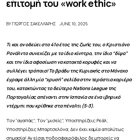
επιτομή του «work ethic»
ΑΦΙΕΡΩΜΑΤΑ
BY
ΓΙΏΡΓΟΣ ΣΑΚΕΛΛΆΡΗΣ
JUNE 10, 2025
MEET THE TEAM
Τι και αν οδεύει στο 41ο έτος της ζωής του, ο Κριστιάνο 
Ρονάλντο συνεχίζει με το ίδιο κίνητρο, την ίδια “δίψα” 
και την ίδια αφοσίωση
 να κατακτά κορυφές και να 
συλλέγει τρόπαια! Το βράδυ της Κυριακής στο Μόναχο 
έγραψε άλλη μία “χρυσή” σελίδα στην τεράστια καριέρα 
του, κατακτώντας το δεύτερο Nations League της 
Πορτογαλίας απέναντι στην Ισπανία σε ένα ιβηρικό 
ντέρμπι που κρίθηκε στα πέναλτι (5-3).
Τον “αγαπάς”; Τον “μισείς”; Υποστηρίζεις Ρεάλ; 
Υποστηρίζεις Μπαρτσελόνα; Δεν έχει καμία απολύτως 
σημασία! Αν είσαι ποδοσφαιρόφιλος δε μπορείς να 