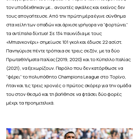
τον υποδέχθηκαν με… ανοιχτές αγκάλες και εκείνος δεν 
τους απογοήτευσε. Από την πρώτη μέρα έγινε σύνθημα 
στα χείλη των οπαδών και άρχισε γρήγορα να “φορτώνει” 
τα αντίπαλα δίχτυα! Σε 134 παιχνίδια με τους 
«Μπιανκονέρι» σημείωσε 101 γκολ και έδωσε 22 ασίστ. 
Πανηγύρισε πέντε τρόπαια σε τρεις σεζόν, με τα δύο 
Πρωταθλήματα Ιταλίας(2019, 2020) και το Κύπελλο Ιταλίας  
(2021), να ξεχωρίζουν. Παρόλο που δεν κατόρθωσε να 
“φέρει” το πολυπόθητο Champions League στο Τορίνο, 
ήταν και τις τρεις χρονιές ο πρώτος σκόρερ για την ομάδα 
του στον θεσμό και τη βοήθησε να φτάσει δύο φορές 
μέχρι τα προημιτελικά.