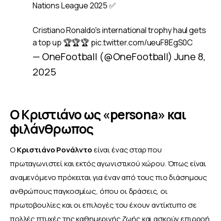
Nations League 2025 ✅
Cristiano Ronaldo's international trophy haul gets
a top up 🏆🏆🏆
pic.twitter.com/ueuF8EgS0C
— OneFootball (@OneFootball)
June 8,
2025
Ο Κριστιάνο ως «persona» και
φιλάνθρωπος
Ο 
Κριστιάνο Ρονάλντο 
είναι ένας σταρ που 
πρωταγωνιστεί και εκτός αγωνιστικού χώρου. Όπως είναι 
αναμενόμενο πρόκειται για έναν από τους πιο διάσημους 
ανθρώπους παγκοσμίως, όπου οι δράσεις, οι 
πρωτοβουλίες και οι επιλογές του έχουν αντίκτυπο σε 
πολλές πτυχές της καθημερινής ζωής και ασκούν επιρροή 