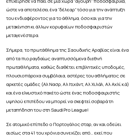
επιχείρησε να πάει σε μια χώρα “άγουρη” ποδοσφαιρικά, 
ώστε να αποτελέσει ένα “δέλεαρ” τόσο για την ανάπτυξη 
του ενδιαφέροντος για το άθλημα, όσο και για την 
μετακίνηση κι άλλων κορυφαίων ποδοσφαιριστών 
μεταγενέστερα.
Σήμερα, το πρωτάθλημα της Σαουδικής Αραβίας είναι ένα 
από τα πιο ραγδαίως αναπτυσσόμενα διεθνή 
πρωταθλήματα, καθώς διαθέτει επιβλητικές υποδομές, 
πλουσιοπάροχα συμβόλαια, αστέρες του αθλήματος σε 
αρκετές ομάδες (Αλ Νασρ, Αλ Ιτιχάντ, Αλ Χιλάλ, Αλ Αχλί κ.ά) 
και ένα ελκυστικό πακέτο ώστε ένας ποδοσφαιριστής 
υψηλού επιπέδου να μπορεί να σκεφτεί σοβαρά τη 
μεταπήδηση του στη Saudi Pro League!
Σε ατομικό επίπεδο ο Πορτογάλος σταρ, αν και οδεύει 
αισίως στα 41 του χρόνια συνεχίζει από… εκεί που 