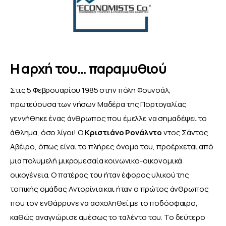
Η αρχή του… παραμυθιού
Στις 5 Φεβρουαρίου 1985 στην πόλη Φουνσάλ, 
πρωτεύουσα των νήσων Μαδέρα της Πορτογαλίας 
γεννήθηκε ένας άνθρωπος που έμελλε να σημαδέψει το 
άθλημα, όσο λίγοι! Ο 
Κριστιάνο Ρονάλντο
 ντος Σάντος 
Αβέιρο, όπως είναι το πλήρες όνομα του, προέρχεται από 
μια πολυμελή μικρομεσαία κοινωνικο-οικονομικά 
οικογένεια. Ο πατέρας του ήταν έφορος υλικού της 
τοπικής ομάδας Αντορίνια και ήταν ο πρώτος άνθρωπος 
που τον ενθάρρυνε να ασχοληθεί με το ποδόσφαιρο, 
καθώς αναγνώρισε αμέσως το ταλέντο του. Το δεύτερο 