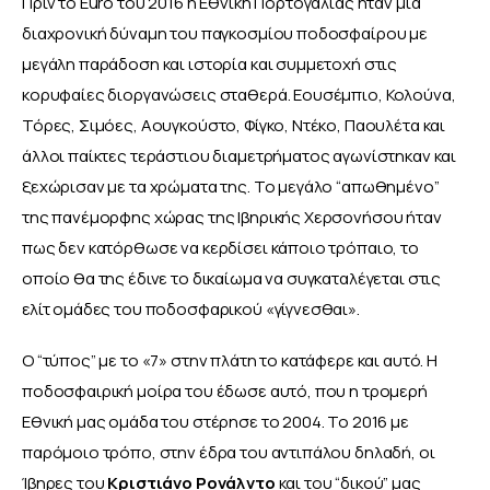
Πριν το Euro του 2016 η Εθνική Πορτογαλίας ήταν μια 
διαχρονική δύναμη του παγκοσμίου ποδοσφαίρου με 
μεγάλη παράδοση και ιστορία και συμμετοχή στις 
κορυφαίες διοργανώσεις σταθερά. Εουσέμπιο, Κολούνα, 
Τόρες, Σιμόες, Αουγκούστο, Φίγκο, Ντέκο, Παουλέτα και 
άλλοι παίκτες τεράστιου διαμετρήματος αγωνίστηκαν και 
ξεχώρισαν με τα χρώματα της. Το μεγάλο “απωθημένο” 
της πανέμορφης χώρας της Ιβηρικής Χερσονήσου ήταν 
πως δεν κατόρθωσε να κερδίσει κάποιο τρόπαιο, το 
οποίο θα της έδινε το δικαίωμα να συγκαταλέγεται στις 
ελίτ ομάδες του ποδοσφαρικού «γίγνεσθαι».
Ο “τύπος” με το «7» στην πλάτη το κατάφερε και αυτό. Η 
ποδοσφαιρική μοίρα του έδωσε αυτό, που η τρομερή 
Εθνική μας ομάδα του στέρησε το 2004. Το 2016 με 
παρόμοιο τρόπο, στην έδρα του αντιπάλου δηλαδή, οι 
Ίβηρες του 
Κριστιάνο Ρονάλντο
 και του “δικού” μας 