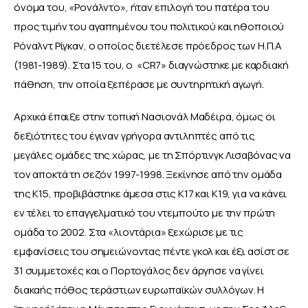
όνομα του, «Ρονάλντο», ήταν επιλογή του πατέρα του 
προς τιμήν του αγαπημένου του πολιτικού και ηθοποιού 
Ρόναλντ Ρίγκαν, ο οποίος διετέλεσε πρόεδρος των Η.Π.Α 
(1981-1989). Στα 15 του, ο  «CR7» διαγνώστηκε με καρδιακή 
πάθηση, την οποία ξεπέρασε με συντηρητική αγωγή.
Αρχικά έπαιξε στην τοπική Νασιονάλ Μαδέιρα, όμως οι 
δεξιότητες του έγιναν γρήγορα αντιληπτές από τις 
μεγάλες ομάδες της χώρας, με τη Σπόρτινγκ Λισαβόνας να 
τον αποκτά τη σεζόν 1997-1998. Ξεκίνησε από την ομάδα 
της Κ15, προβιβάστηκε άμεσα στις Κ17 και Κ19, για να κάνει 
εν τέλει το επαγγελματικό του ντεμπούτο με την πρώτη 
ομάδα το 2002. Στα «λιοντάρια» ξεχώρισε με τις 
εμφανίσεις του σημειώνοντας πέντε γκολ και έξι ασίστ σε 
31 συμμετοχές και ο Πορτογάλος δεν άργησε να γίνει 
διακαής πόθος τεράστιων ευρωπαϊκών συλλόγων. Η 