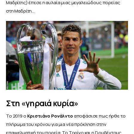
Μαδρίτης) έπεσε η αυλαία μιας μεγαλειώδους πορείας 
στη Μαδρίτη…
Στη «γηραιά κυρία»
Το 2019 ο 
Κριστιάνο Ρονάλντο
 αποφάσισε πως ήρθε το 
πλήρωμα του χρόνου για μια νέα πρόκληση στην 
επαγγελματική του πορεία. Το Τορίνο και η Γιουβέντους 