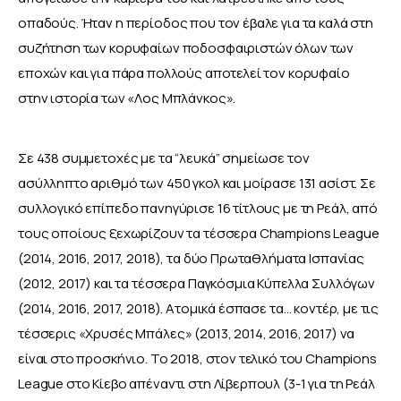
οπαδούς. Ήταν η περίοδος που τον έβαλε για τα καλά στη 
συζήτηση των κορυφαίων ποδοσφαιριστών όλων των 
εποχών και για πάρα πολλούς αποτελεί τον κορυφαίο 
στην ιστορία των «Λος Μπλάνκος».
Σε 438 συμμετοχές με τα “λευκά” σημείωσε τον 
ασύλληπτο αριθμό των 450 γκολ και μοίρασε 131 ασίστ. Σε 
συλλογικό επίπεδο πανηγύρισε 16 τίτλους με τη Ρεάλ, από 
τους οποίους ξεχωρίζουν τα τέσσερα Champions League 
(2014, 2016, 2017, 2018), τα δύο Πρωταθλήματα Ισπανίας 
(2012, 2017) και τα τέσσερα Παγκόσμια Κύπελλα Συλλόγων 
(2014, 2016, 2017, 2018). Ατομικά έσπασε τα… κοντέρ, με τις 
τέσσερις «Χρυσές Μπάλες» (2013, 2014, 2016, 2017) να 
είναι στο προσκήνιο. Το 2018, στον τελικό του Champions 
League στο Κίεβο απέναντι στη Λίβερπουλ (3-1 για τη Ρεάλ 