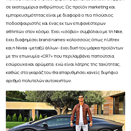
σε εκατομμύρια ανθρώπους. Ως προϊόν marketing και 
εμπορευσιμότητας είναι με διαφορά ο πιο πλούσιος 
ποδοσφαιριστής και ένας εκ των επιφανέστερων 
αθλητών στον κόσμο. Έχει «ισόβιο» συμβόλαιο με τη Nike, 
έχει διαφημίσει brand names-κολοσσούς όπως η Ultrex 
και η Nivea -μεταξύ άλλων- έχει δική του μάρκα προϊόντων 
με την επωνυμία «CR7» που περιλαμβάνει παπούτσια, 
εσώρουχα και αρώματα, ενώ είναι λάτρης της ταχύτητας, 
καθώς στο γκαράζ του θα απαριθμήσει κανείς διψήφιο 
αριθμό πολυτελών αυτοκινήτων.