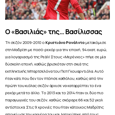
Ο «Βασιλιάς» της… Βασίλισσας
Τη σεζόν 2009-2010 ο 
Κριστιάνο Ρονάλντο 
μετακόμισε 
στη Μαδρίτη με ποσό-ρεκόρ για την εποχή, 94 εκατ. ευρώ, 
για λογαριασμό της Ρεάλ! Στους «Μερένχες» πήγε σε μία 
δύσκολη εποχή, καθώς βρισκόταν στη σκιά της 
εκπληκτικής Μπαρτσελόνα του Πεπ Γκουαρντιόλα. Αυτό 
ήταν κάτι που δεν τον πτόησε καθόλου, καθώς από την 
πρώτη του κιόλας σεζόν άρχισε να καταρρίπτει το ένα 
ρεκόρ μετά το άλλο. Το 2013 και το 2014 ήταν οι δύο πιο 
παραγωγικές του σεζόν, καθώς σκόραρε 66 και 52 γκολ 
αντίστοιχα. Στις 9 χρονιές που ήταν κάτοικος Μαδρίτης 
απογείωσε την καριέρα του και λατρεύτηκε από τους 