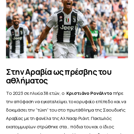
Στην Αραβία ως πρέσβης του
αθλήματος
Το 2023 σε ηλικία 38 ετών, ο  
Κριστιάνο Ρονάλντο
 πήρε 
την απόφαση να εγκαταλείψει το κορυφαίο επίπεδο και να 
δοκιμάσει την “τύχη” του στο πρωτάθλημα της Σαουδικής 
Αραβίας με τη φανέλα της Αλ Νασρ Ριάντ. Πακτωλός 
εκατομμυρίων στρώθηκε στα… πόδια του και ο ίδιος 