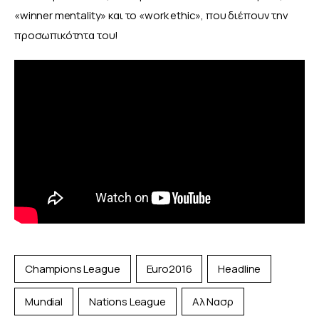
«winner mentality» και το «work ethic», που διέπουν την 
προσωπικότητα του!
Champions League
Euro2016
Headline
Mundial
Nations League
Αλ Νασρ