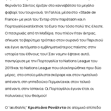
Φερνάντο Σάντος έριξαν στο κανναβάτσο το μεγάλο 
φαβορί του τουρνουά, τη Γαλλία, μέσα στο «Stade de 
France» με γκολ του Έντερ στην παράταση και η 
Πορτογαλία κατέκτησε το Euro που τόσο πολύ της έλειπε. 
Ο πιτσιρικάς από τη Μαδέρα, που πλέον ήταν άντρας, 
σήκωσε το βαρύτιμο τρόπαιο στον ουρανό του Παρισιού 
και έγινε αυτόματα ο εμβληματικότερος παίκτης στην 
ιστορία του έθνους του! Σαν να μην έφτανε αυτό, 
πανηγύρισε με την Πορτογαλία το Nations League του 
2019 και το Nations League που ολοκληρώθηκε πριν δύο 
μέρες, στο οποίο μάλιστα σκόραρε και στον ημιτελικό 
απέναντι στη γηπεδούχο Γερμανία και στον τελικό 
απέναντι στην Ισπανία. Οι Πορτογάλοι έγιναν έτσι οι 
πολυνίκεις του θεσμού!
Ο “αειθαλής” 
Κριστιάνο Ρονάλντο
 σε ατομικό επίπεδο 