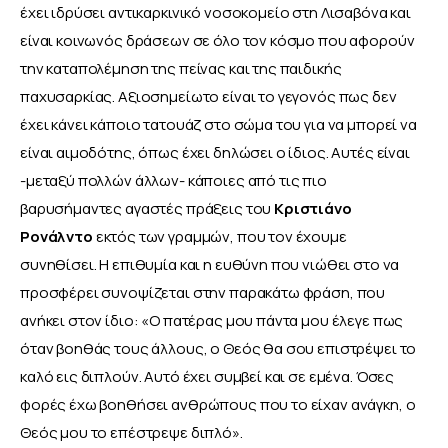
έχει ιδρύσει αντικαρκινικό νοσοκομείο στη Λισαβόνα και 
είναι κοινωνός δράσεων σε όλο τον κόσμο που αφορούν 
την καταπολέμηση της πείνας και της παιδικής 
παχυσαρκίας. Αξιοσημείωτο είναι το γεγονός πως δεν 
έχει κάνει κάποιο τατουάζ στο σώμα του για να μπορεί να 
είναι αιμοδότης, όπως έχει δηλώσει ο ίδιος. Αυτές είναι 
-μεταξύ πολλών άλλων- κάποιες από τις πιο 
βαρυσήμαντες αγαστές πράξεις του 
Κριστιάνο 
Ρονάλντο
 εκτός των γραμμών, που τον έχουμε 
συνηθίσει. Η επιθυμία και η ευθύνη που νιώθει στο να 
προσφέρει συνοψίζεται στην παρακάτω φράση, που 
ανήκει στον ίδιο: «Ο πατέρας μου πάντα μου έλεγε πως 
όταν βοηθάς τους άλλους, ο Θεός θα σου επιστρέψει το 
καλό εις διπλούν. Αυτό έχει συμβεί και σε εμένα. Όσες 
φορές έχω βοηθήσει ανθρώπους που το είχαν ανάγκη, ο 
Θεός μου το επέστρεψε διπλό».