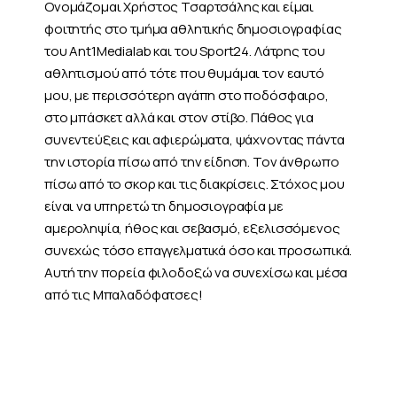
Ονομάζομαι Χρήστος Τσαρτσάλης και είμαι
φοιτητής στο τμήμα αθλητικής δημοσιογραφίας
του Ant1Medialab και του Sport24. Λάτρης του
αθλητισμού από τότε που θυμάμαι τον εαυτό
μου, με περισσότερη αγάπη στο ποδόσφαιρο,
στο μπάσκετ αλλά και στον στίβο. Πάθος για
συνεντεύξεις και αφιερώματα, ψάχνοντας πάντα
την ιστορία πίσω από την είδηση. Τον άνθρωπο
πίσω από το σκορ και τις διακρίσεις. Στόχος μου
είναι να υπηρετώ τη δημοσιογραφία με
αμεροληψία, ήθος και σεβασμό, εξελισσόμενος
συνεχώς τόσο επαγγελματικά όσο και προσωπικά.
Αυτή την πορεία φιλοδοξώ να συνεχίσω και μέσα
από τις Μπαλαδόφατσες!