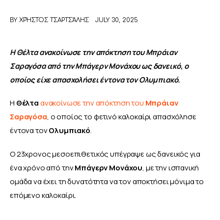
BY
ΧΡΉΣΤΟΣ ΤΣΑΡΤΣΆΛΗΣ
JULY 30, 2025
ΑΦΙΕΡΩΜΑΤΑ
MEET THE TEAM
Η Θέλτα ανακοίνωσε την απόκτηση του Μπράιαν 
Σαραγόσα από την Μπάγερν Μονάχου ως δανεικό, ο 
οποίος είχε απασχολήσει έντονα τον Ολυμπιακό.
Η 
Θέλτα
ανακοίνωσε την απόκτηση του 
Μπράιαν 
Σαραγόσα
, ο οποίος το φετινό καλοκαίρι απασχόλησε 
έντονα τον 
Ολυμπιακό
.
Ο 23χρονος μεσοεπιθετικός υπέγραψε ως δανεικός για 
ένα χρόνο από την 
Μπάγερν Μονάχου
, με την ισπανική 
ομάδα να έχει τη δυνατότητα να τον αποκτήσει μόνιμα το 
επόμενο καλοκαίρι.