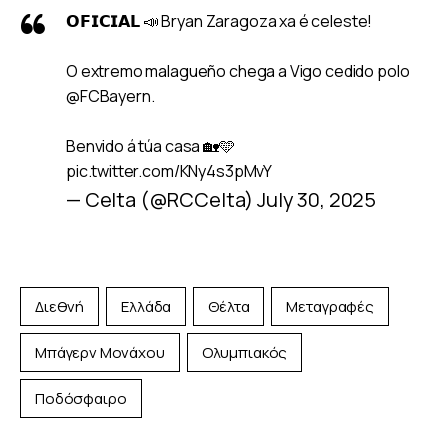
𝗢𝗙𝗜𝗖𝗜𝗔𝗟 📣 Bryan Zaragoza xa é celeste!
O extremo malagueño chega a Vigo cedido polo
@FCBayern
.
Benvido á túa casa 🏡🩵
pic.twitter.com/KNy4s3pMvY
— Celta (@RCCelta)
July 30, 2025
Διεθνή
Ελλάδα
Θέλτα
Μεταγραφές
Μπάγερν Μονάχου
Ολυμπιακός
Ποδόσφαιρο