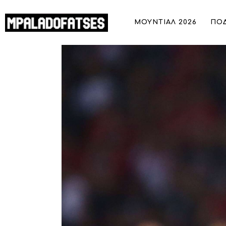
ΜΟΥΝΤΙΑΛ 2026
ΜΟΥΝΤΙΑΛ 2026
ΠΟ
ΠΟΔΟΣΦΑΙΡΟ
ΜΠΑΣΚΕΤ
Η Χάποελ Τελ Αβίβ του Ιτούδη έκανε αίτηση να αγ
ΣΠΟΡ
συμβόλαιο
ΣΥΝΕΝΤΕΥΞΕΙΣ
BLOGS
BEYOND SPORTS
ΑΦΙΕΡΩΜΑΤΑ
MEET THE TEAM