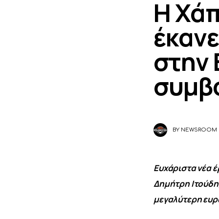
Η Χάπ
έκανε
στην 
συμβ
BY
NEWSROOM
Ευχάριστα νέα έρ
Δημήτρη Ιτούδη,
μεγαλύτερη ευρ