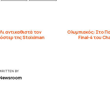
Λι αντικαθιστά τον
Ολυμπιακός: Στο Π
όστερ της Stoiximan
Final-4 του C
WRITTEN BY
Newsroom