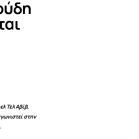
τούδη
ται
λ Τελ Αβίβ, 
γωνιστεί στην 
.