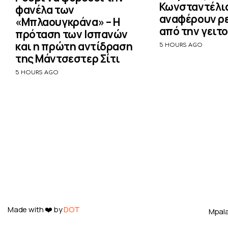
Κωνσταντέλι
φανέλα των
αναφέρουν ρ
«Μπλαουγκράνα» – Η
από την γειτ
πρόταση των Ισπανών
και η πρώτη αντίδραση
5 HOURS AGO
της Μάντσεστερ Σίτι
5 HOURS AGO
Made with ❤️ by
DOT
Mpala