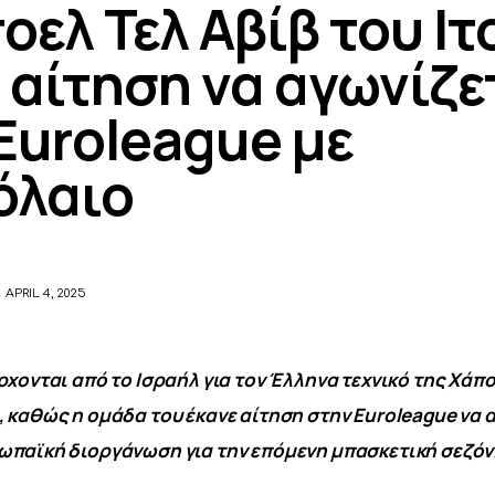
οελ Τελ Αβίβ του Ι
 αίτηση να αγωνίζε
Euroleague με
όλαιο
APRIL 4, 2025
χονται από το Ισραήλ για τον Έλληνα τεχνικό της Χάποε
 καθώς η ομάδα του έκανε αίτηση στην Euroleague να α
ωπαϊκή διοργάνωση για την επόμενη μπασκετική σεζόν