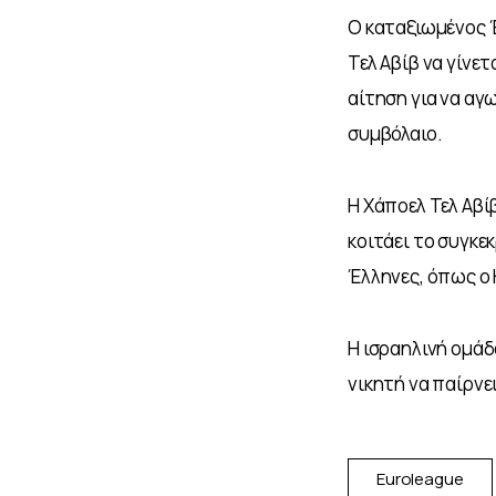
Ο καταξιωμένος Έ
Τελ Αβίβ να γίνε
αίτηση για να αγ
συμβόλαιο. 
Η Χάποελ Τελ Αβίβ
κοιτάει το συγκεκ
Έλληνες, όπως ο 
Η ισραηλινή ομάδ
νικητή να παίρνει
Euroleague