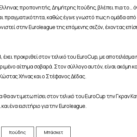
λληνας προπονητής, Δημήτρης Ιτούδης, βλέπει πια το… ό
ται πραγματικότητα, καθώς έγινε γνωστό πως η ομάδα από τ
ωνιστεί στην Euroleague της επόμενης σεζόν, έχοντας επίση
, έχει προκριθεί στον τελικό του EuroCup, με αποτελέσμα η
ριμένο αίτημα σοβαρά. Στον σύλλογο αυτόν, είναι ακόμη κα
Κώστας Χήνας και ο Στέφανος Δέδας. 
α θα αντιμετωπίσει στον τελικό του EuroCup την Γκραν Καν
 και ένα εισιτήριο για την Euroleague.
Ιτούδης
Μπάσκετ