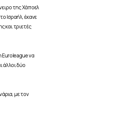
νειρο της Χάποελ 
ο Ισραήλ, έκανε 
ς και τριετές 
 Euroleague να 
ι άλλοι δύο 
άρια, με τον 