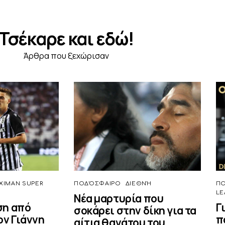
Τσέκαρε και εδώ!
Άρθρα που ξεχώρισαν
XIMAN SUPER
ΠΟΔΌΣΦΑΙΡΟ
ΔΙΕΘΝΉ
Π
LE
Νέα μαρτυρία που
ση από
Γ
σοκάρει στην δίκη για τα
ον Γιάννη
π
αίτια θανάτου του