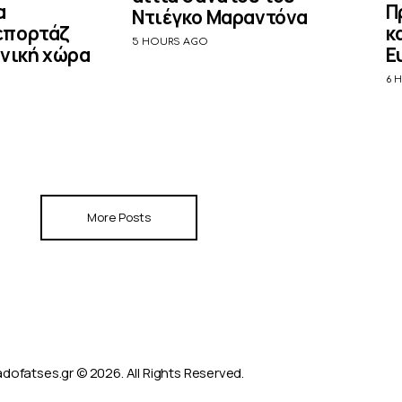
α
Π
Ντιέγκο Μαραντόνα
επορτάζ
κ
5 HOURS AGO
ονική χώρα
Ε
6 
More Posts
dofatses.gr © 2026. All Rights Reserved.