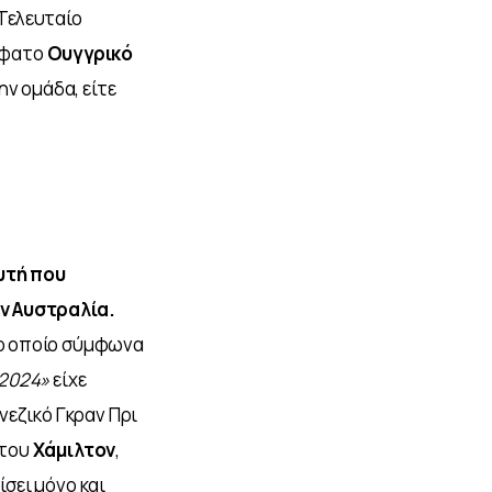
Τελευταίο 
φατο 
Ουγγρικό 
ν ομάδα, είτε 
υτή που 
ν Αυστραλία. 
ο οποίο σύμφωνα 
 2024»
 είχε 
εζικό Γκραν Πρι 
του 
Χάμιλτον
, 
σει μόνο και 