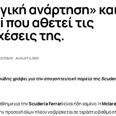
γική ανάρτηση» και
ri που αθετεί τις
έσεις της.
ΤΖΟΎΔΗΣ
AUGUST 6, 2025
ύδης γράφει για την απογοητευτική πορεία της Scuderi
θλημα για την 
Scuderia Ferrari
 είναι ήδη χαμένο. Η 
Mclare
την προσοχή όλων πλέον να βρίσκεται σε τεράστιο βαθμό σ