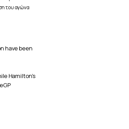
ση του αγώνα 
on have been
ile Hamilton's
seGP