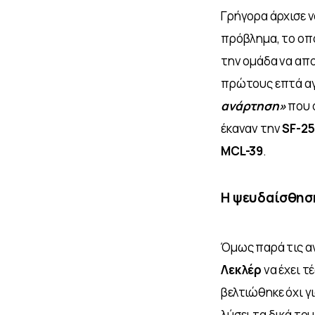
Γρήγορα άρχισε ν
πρόβλημα, το οπο
την ομάδα να απο
πρώτους επτά αγ
ανάρτηση»
 που 
έκαναν την 
SF-25
MCL-39
. 
Η ψευδαίσθησ
Όμως παρά τις α
Λεκλέρ
 να έχει 
βελτιώθηκε όχι γι
λύσει τα δικά το