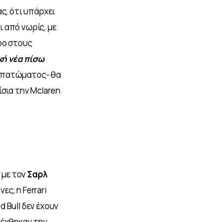
ς, ότι υπάρχει 
 από νωρίς, με 
ρο στους 
ή νέα πίσω 
υ πατώματος- θα 
σια την Mclaren 
με τον 
Σαρλ 
ς, η Ferrari 
d Bull δεν έχουν 
έχθηκαν την 