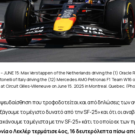
JUNE 15: Max Verstappen of the Netherlands driving the (1) Oracle R
tonelli of Italy driving the (12) Mercedes AMG Petronas F1 Team W16 o
at Circuit Gilles-Villeneuve on June 15, 2025 in Montreal, Quebec. (Ph
/ Getty Images / Red Bull Content Pool // SI202506150724 // Usage for e
 η ψευδαίσθηση που τροφοδοτείται και από δηλώσεις των
εξάγουμε το μέγιστο δυνατό από την SF-25» και ότι οι αναβ
 κάνουμε τα μέγιστα με την SF-25» κάτι το οποίο εκ των 
νία ο Λεκλέρ τερμάτισε 4ος, 16 δευτερόλεπτα πίσω από