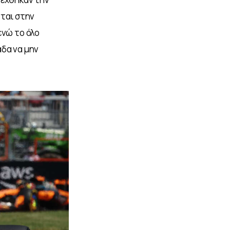
ται στην 
ενώ το όλο 
δα να μην 