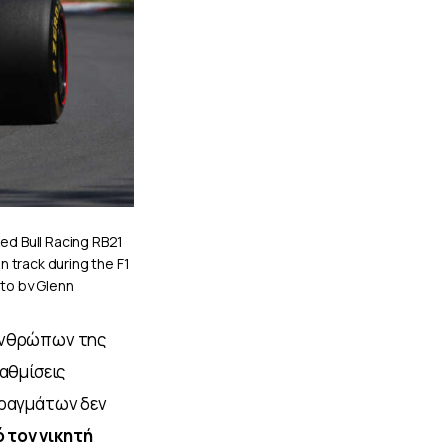
ed Bull Racing RB21
n track during the F1
oto by Glenn
ditorial use only //
 ανθρώπων της 
αθμίσεις 
πραγμάτων δεν 
 τον νικητή 