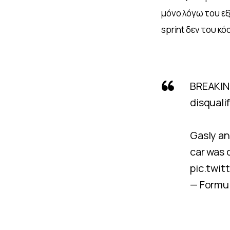
μόνο λόγω του εξ
sprint δεν του κό
BREAKING
disquali
Gasly an
car was 
pic.twi
— Formul