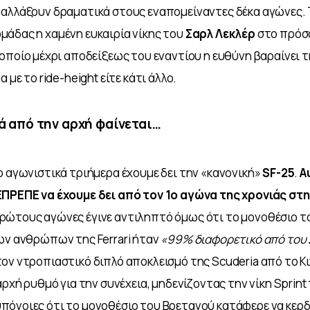
αλλάξουν δραματικά στους εναπομείναντες δέκα αγώνες. 
άδας η χαμένη ευκαιρία νίκης του
 Σαρλ Λεκλέρ 
στο πρόσ
 οποίο μέχρι αποδείξεως του εναντίου η ευθύνη βαραίνει τη
 με το ride-height είτε κάτι άλλο. 
ιά από την αρχή φαίνεται…
ο αγωνιστικά τριήμερα έχουμε δει την «κανονική» 
SF-25
. 
Α
ΕΠΡΕΠΕ να έχουμε δει από τον 1ο αγώνα της χρονιάς στη
ρώτους αγώνες έγινε αντιληπτό όμως ότι το μονοθέσιο τ
ων ανθρώπων της Ferrari ήταν 
«99% διαφορετικό από του
ον ντροπιαστικό διπλό αποκλεισμό της Scuderia από το Κιν
αρχή ρυθμό για την συνέχεια, μηδενίζοντας την νίκη Sprint 
όνοιες ότι το μονοθέσιο του Βρετανού κατάφερε να κερδί