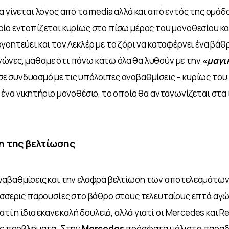
α γίνεται λόγος από τα media αλλά και από εντός της ομάδα
ίο εντοπίζεται κυρίως στο πίσω μέρος του μονοθεσίου και
γοητεύει και τον Λεκλέρ με το ζόρι να καταφέρνει ένα βάθ
ώνες, μάθαμε ότι πάνω κάτω όλα θα λυθούν με την 
«μαγικ
σε συνδυασμό με τις υπόλοιπες αναβαθμίσεις – κυρίως το
 ένα νικητήριο μονοθέσιο, το οποίο θα ανταγωνίζεται στα ί
η της βελτίωσης
ναβαθμίσεις και την ελαφρά βελτίωση των αποτελεσμάτων 
τέσσερις παρουσίες στο βάθρο στους τελευταίους επτά αγώνε
ατί η ίδια έκανε καλή δουλειά, αλλά γιατί οι Mercedes και Re
υς προβλήματα. Στην 
Mercedes 
πρόσφατα μάλιστα παραδ