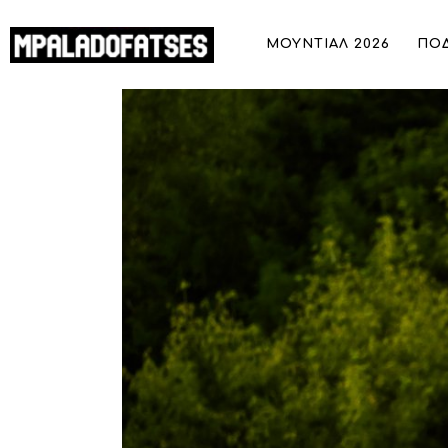
ΜΟΥΝΤΙΑΛ 2026
ΜΟΥΝΤΙΑΛ 2026
ΠΟ
ΠΟΔΟΣΦΑΙΡΟ
Η «μαγική ανάρτηση» και η Ferrari πο
ΜΠΑΣΚΕΤ
ΣΠΟΡ
ΣΥΝΕΝΤΕΥΞΕΙΣ
BLOGS
BEYOND SPORTS
ΑΦΙΕΡΩΜΑΤΑ
MEET THE TEAM