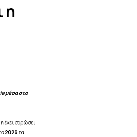
 η
a μέσα στο 
n 
έχει σαρώσει 
το 
2026 
τα 