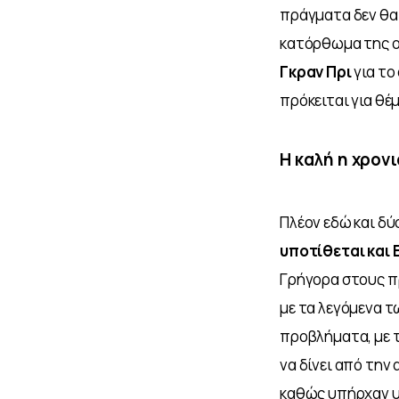
πράγματα δεν θα 
κατόρθωμα της ομ
Γκραν Πρι 
για το
πρόκειται για θέμα
Η καλή η χρον
Πλέον εδώ και δύ
υποτίθεται και 
Γρήγορα στους π
με τα λεγόμενα τ
προβλήματα, με τ
να δίνει από την 
καθώς υπήρχαν υπ