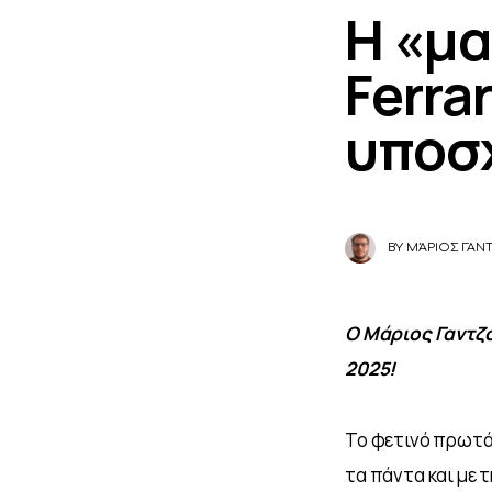
Η «μα
Ferra
υποσχ
BY
ΜΆΡΙΟΣ ΓΑΝ
Ο Μάριος Γαντζο
2025! 
Το φετινό πρωτά
τα πάντα και με 