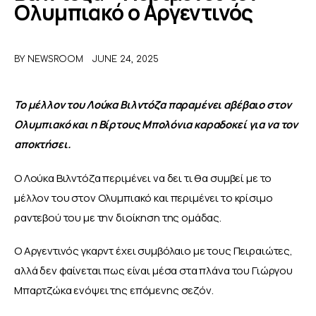
Ολυμπιακό ο Αργεντινός
ΑΦΙΕΡΩΜΑΤΑ
BY
NEWSROOM
JUNE 24, 2025
MEET THE TEAM
Το μέλλον του Λούκα Βιλντόζα παραμένει αβέβαιο στον 
Ολυμπιακό και η Βίρτους Μπολόνια καραδοκεί για να τον 
αποκτήσει. 
Ο Λούκα Βιλντόζα περιμένει να δει τι θα συμβεί με το 
μέλλον του στον Ολυμπιακό και περιμένει το κρίσιμο 
ραντεβού του με την διοίκηση της ομάδας. 
Ο Αργεντινός γκαρντ έχει συμβόλαιο με τους Πειραιώτες, 
αλλά δεν φαίνεται πως είναι μέσα στα πλάνα του Γιώργου 
Μπαρτζώκα ενόψει της επόμενης σεζόν. 