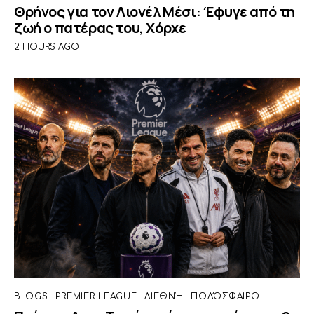
Θρήνος για τον Λιονέλ Μέσι: Έφυγε από τη
ζωή ο πατέρας του, Χόρχε
2 HOURS AGO
BLOGS
PREMIER LEAGUE
ΔΙΕΘΝΉ
ΠΟΔΌΣΦΑΙΡΟ