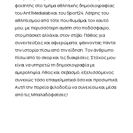
φοιτητής στο τμήμα αθλητικής δημοσιογραφίας
του Ant1Medialab και του Sport24. Λάτρης του
αθλητισμού από τότε που θυμάμαι τον εαυτό
μου, με περισσότερη αγάπη στο ποδόσφαιρο,
στο μπάσκετ αλλά και στον στίβο. Πάθος για
συνεντεύξεις και αφιερώματα, ψάχνοντας πάντα
την ιστορία πίσω από την είδηση. Τον άνθρωπο
πίσω από το σκορ και τις διακρίσεις. Στόχος μου
είναι να υπηρετώ τη δημοσιογραφία με
αμεροληψία, ήθος και σεβασμό, εξελισσόμενος
συνεχώς τόσο επαγγελματικά όσο και προσωπικά.
Αυτή την πορεία φιλοδοξώ να συνεχίσω και μέσα
από τις Μπαλαδόφατσες!