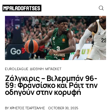
Ζάλγκιρις – Βιλερμπάν 96-59: Φρανσίσκο
και Ράιτ την οδηγούν στην κορυφή
SHARE POST
ΜΟΥΝΤΙΑΛ 2026
ΠΟΔΟΣΦΑΙΡΟ
ΜΠΑΣΚΕΤ
EUROLEAGUE
ΔΙΕΘΝΉ
ΜΠΆΣΚΕΤ
ΣΠΟΡ
Ζάλγκιρις – Βιλερμπάν 96-
59: Φρανσίσκο και Ράιτ την
ΣΥΝΕΝΤΕΥΞΕΙΣ
οδηγούν στην κορυφή
BLOGS
BY
ΧΡΉΣΤΟΣ ΤΣΑΡΤΣΆΛΗΣ
OCTOBER 30, 2025
BEYOND SPORTS