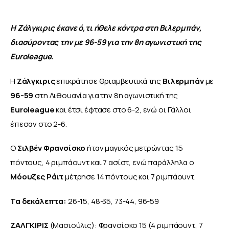
ΑΦΙΕΡΩΜΑΤΑ
Η Ζάλγκιρις έκανε ό,τι ήθελε κόντρα στη Βιλερμπάν, 
διασύροντας την με 96-59 για την 8η αγωνιστική της 
MEET THE TEAM
Euroleague.
Η 
Ζάλγκιρις
 επικράτησε θριαμβευτικά της 
Βιλερμπάν
 με 
96-59
 στη Λιθουανία για την 8η αγωνιστική της 
Euroleague
 και έτσι έφτασε στο 6-2, ενώ οι Γάλλοι 
έπεσαν στο 2-6.
Ο 
Σιλβέν Φρανσίσκο
 ήταν μαγικός μετρώντας 15 
πόντους, 4 ριμπάουντ και 7 ασίστ, ενώ παράλληλα ο 
Μόουζες Ράιτ
 μέτρησε 14 πόντους και 7 ριμπάουντ.
Τα δεκάλεπτα: 
26-15, 48-35, 73-44, 96-59
ΖΑΛΓΚΙΡΙΣ
 (Μασιούλις): Φρανσίσκο 15 (4 ριμπάουντ, 7 