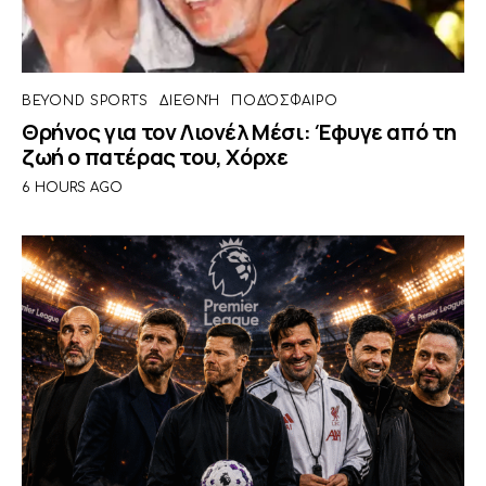
BEYOND SPORTS
ΔΙΕΘΝΉ
ΠΟΔΌΣΦΑΙΡΟ
Θρήνος για τον Λιονέλ Μέσι: Έφυγε από τη
ζωή ο πατέρας του, Χόρχε
6 HOURS AGO