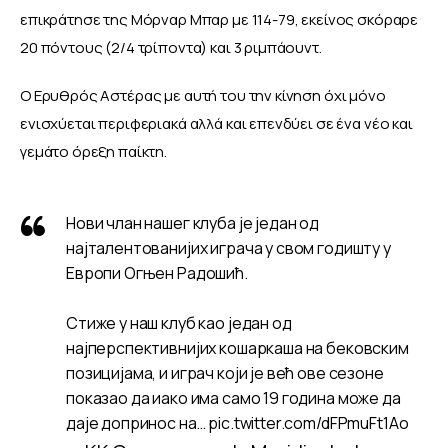
επικράτησε της Μόρναρ Μπαρ με 114-79, εκείνος σκόραρε 
20 πόντους (2/4 τρίποντα) και 3 ριμπάουντ.
Ο Ερυθρός Αστέρας με αυτή του την κίνηση όχι μόνο 
ενισχύεται περιφεριακά αλλά και επενδύει σε ένα νέο και 
γεμάτο όρεξη παίκτη.
Нови члан нашег клуба је један од
најталентованијих играча у свом годишту у
Европи Огњен Радошић.
Стиже у наш клуб као један од
најперспективнијих кошаркаша на бековским
позицијама, и играч који је већ ове сезоне
показао да иако има само 19 година може да
даје допринос на…
pic.twitter.com/dFPmuFt1Ao