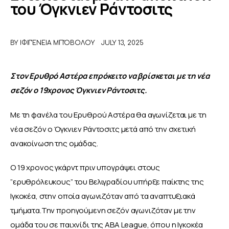
του Όγκνιεν Ράντοσιτς
ΑΦΙΕΡΩΜΑΤΑ
BY
ΙΦΙΓΈΝΕΙΑ ΜΠΌΒΟΛΟΥ
JULY 13, 2025
MEET THE TEAM
Στον Ερυθρό Αστέρα επρόκειτο να βρίσκεται με τη νέα 
σεζόν ο 19χρονος Όγκνιεν Ράντοσιτς.
Με τη φανέλα του Ερυθρού Αστέρα θα αγωνίζεται με τη 
νέα σεζόν ο Όγκνιεν Ράντοσιτς μετά από την σχετική 
ανακοίνωση της ομάδας.
Ο 19 χρονος γκάρντ πριν υπογράψει στους 
”ερυθρόλευκους” του Βελιγραδίου υπήρξε παίκτης της 
Ιγκοκέα, στην οποία αγωνιζόταν από τα αναπτυξιακά 
τμήματα.Την προηγούμενη σεζόν αγωνιζόταν με την 
ομάδα του σε παιχνίδι της ABA League, όπου η Ιγκοκέα 