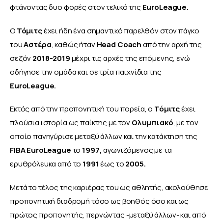
φτάνοντας δυο φορές στον τελικό της
 EuroLeague. 
Ο 
Τόμιτς
 έχει ήδη ένα σημαντικό παρελθόν στον πάγκο 
του
 Αστέρα
, καθώς ήταν 
Head Coach
 από την αρχή της 
σεζόν
 2018-2019
 μέχρι τις αρχές της επόμενης, ενώ 
οδήγησε την ομάδα και σε τρία παιχνίδια της
EuroLeague. 
Εκτός από την προπονητική του πορεία, ο 
Τόμιτς
 έχει 
πλούσια ιστορία ως παίκτης με τον 
Ολυμπιακό
, με τον 
οποίο πανηγύρισε μεταξύ άλλων και την κατάκτηση της 
FIBA EuroLeague
 το 
1997, 
αγωνιζόμενος με τα 
ερυθρόλευκα από το 
1991 
έως το 
2005. 
Μετά το τέλος της καριέρας του ως αθλητής, ακολούθησε 
προπονητική διαδρομή τόσο ως βοηθός όσο και ως 
πρώτος προπονητής, περνώντας -μεταξύ άλλων- και από 