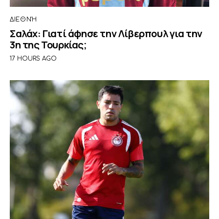
ΔΙΕΘΝΉ
Σαλάχ: Γιατί άφησε την Λίβερπουλ για την
3η της Τουρκίας;
17 HOURS AGO