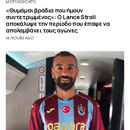
MOTORSPORTS
«Θυμάμαι βράδια που ήμουν
συντετριμμένος»: O Lance Stroll
αποκάλυψε την περίοδο που έπαψε να
απολαμβάνει τους αγώνες
14 HOURS AGO