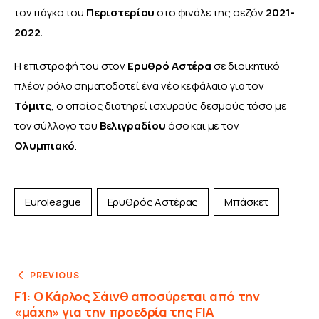
τον πάγκο του 
Περιστερίου 
στο φινάλε της σεζόν 
2021-
2022.
Η επιστροφή του στον 
Ερυθρό Αστέρα 
σε διοικητικό 
πλέον ρόλο σηματοδοτεί ένα νέο κεφάλαιο για τον 
Τόμιτς
, ο οποίος διατηρεί ισχυρούς δεσμούς τόσο με 
τον σύλλογο του 
Βελιγραδίου
 όσο και με τον 
Ολυμπιακό
. 
Euroleague
Ερυθρός Αστέρας
Μπάσκετ
PREVIOUS
F1: Ο Κάρλος Σάινθ αποσύρεται από την
«μάχη» για την προεδρία της FIA