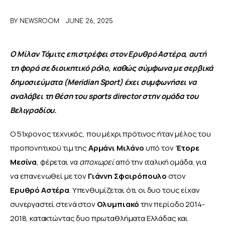
BY
NEWSROOM
JUNE 26, 2025
ΑΦΙΕΡΩΜΑΤΑ
MEET THE TEAM
Ο Μίλαν Τόμιτς επιστρέφει στον Ερυθρό Αστέρα, αυτή 
τη φορά σε διοικητικό ρόλο, καθώς σύμφωνα με σερβικά 
δημοσιεύματα (Meridian Sport) έχει συμφωνήσει να 
αναλάβει τη θέση του sports director στην ομάδα του 
Βελιγραδίου.
Ο 51χρονος τεχνικός, που μέχρι πρότινος ήταν μέλος του 
προπονητικού τιμ της 
Αρμάνι Μιλάνο 
υπό τον 
Έτορε 
Μεσίνα
, φέρεται να 
αποχωρεί
 από την ιταλική ομάδα, για 
να επανενωθεί με τον
 Γιάννη Σφαιρόπουλο 
στον 
Ερυθρό Αστέρα
. Υπενθυμίζεται ότι οι δυο τους είχαν 
συνεργαστεί στενά στον 
Ολυμπιακό
 την περίοδο 2014-
2018, κατακτώντας δυο πρωταθλήματα Ελλάδας και 