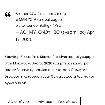
Brother 😃💙
#manutd
#mufc
#MANLYO
#EuropaLeague
pic.twitter.com/ZIhg7i4F9O
— AO_MYKONOY_BC (@aom_bc)
April
17, 2025
Υπενθυμίζουμε ότι ο Μαγκουάιρ, είναι αρκετά γνώριμος 
στην Μύκονο, καθώς το 2020 είχε μπει σε καυγά, με 
αποτελέσμα να προφυλακιστεί. Ωστόσο, όπως όλα 
δείχνουν, η κατάσταση αυτή θα έχει αίσιο τέλος για τον 
Άγγλο διεθνή. 
ΑΟ Μυκόνου
Μάντσεστερ Γιουνάιτεντ