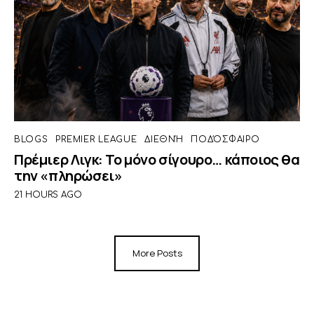
BLOGS
PREMIER LEAGUE
ΔΙΕΘΝΉ
ΠΟΔΌΣΦΑΙΡΟ
Πρέμιερ Λιγκ: Το μόνο σίγουρο… κάποιος θα
την «πληρώσει»
21 HOURS AGO
More Posts