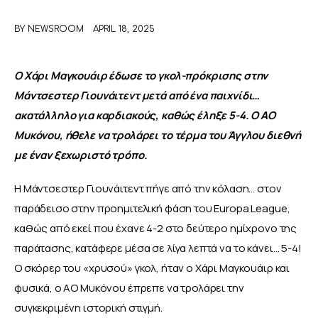
BY
NEWSROOM
APRIL 18, 2025
ΑΦΙΕΡΩΜΑΤΑ
MEET THE TEAM
Ο Χάρι Μαγκουάιρ έδωσε το γκολ-πρόκρισης στην 
Μάντσεστερ Γιουνάιτεντ μετά από ένα παιχνίδι… 
ακατάλληλο για καρδιακούς, καθώς έληξε 5-4. Ο ΑΟ 
Μυκόνου, ήθελε να τρολάρει το τέρμα του Άγγλου διεθνή 
με έναν ξεχωριστό τρόπο.
Η Μάντσεστερ Γιουνάιτεντ πήγε από την κόλαση… στον 
παράδεισο στην προημιτελική φάση του Europa League, 
καθώς από εκεί που έχανε 4-2 στο δεύτερο ημίχρονο της 
παράτασης, κατάφερε μέσα σε λίγα λεπτά να το κάνει… 5-4! 
Ο σκόρερ του «χρυσού» γκολ, ήταν ο Χάρι Μαγκουάιρ και 
φυσικά, ο ΑΟ Μυκόνου έπρεπε να τρολάρει την 
συγκεκριμένη ιστορική στιγμή.