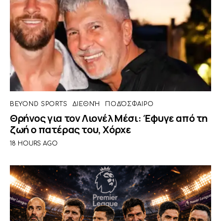
BEYOND SPORTS
ΔΙΕΘΝΉ
ΠΟΔΌΣΦΑΙΡΟ
Θρήνος για τον Λιονέλ Μέσι: Έφυγε από τη
ζωή ο πατέρας του, Χόρχε
18 HOURS AGO