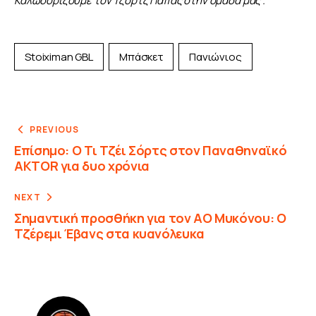
Καλωσορίζουμε τον Τζορτζ Πάπας στην ομάδα μας”.
Stoiximan GBL
Μπάσκετ
Πανιώνιος
PREVIOUS
Επίσημο: Ο Τι Τζέι Σόρτς στον Παναθηναϊκό
AKTOR για δυο χρόνια
NEXT
Σημαντική προσθήκη για τον ΑΟ Μυκόνου: Ο
Τζέρεμι Έβανς στα κυανόλευκα