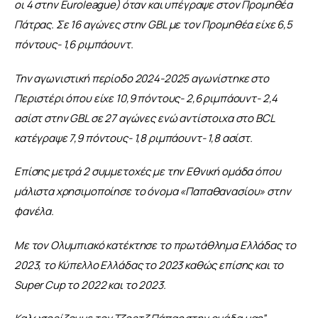
οι 4 στην Euroleague) όταν και υπέγραψε στον Προμηθέα 
Πάτρας. Σε 16 αγώνες στην GBL με τον Προμηθέα είχε 6,5 
πόντους- 1,6 ριμπάουντ.
Την αγωνιστική περίοδο 2024-2025 αγωνίστηκε στο 
Περιστέρι όπου είχε 10,9 πόντους- 2,6 ριμπάουντ- 2,4 
ασίστ στην GBL σε 27 αγώνες ενώ αντίστοιχα στο BCL 
κατέγραψε 7,9 πόντους- 1,8 ριμπάουντ- 1,8 ασίστ.
Επίσης μετρά 2 συμμετοχές με την Εθνική ομάδα όπου 
μάλιστα χρησιμοποίησε το όνομα «Παπαθανασίου» στην 
φανέλα.
Με τον Ολυμπιακό κατέκτησε το πρωτάθλημα Ελλάδας το 
2023, το Κύπελλο Ελλάδας το 2023 καθώς επίσης και το 
Super Cup το 2022 και το 2023.