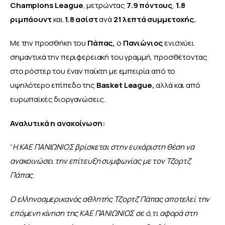
Champions League
, μετρώντας 
7.9 πόντους
, 
1.8 
ριμπάουντ 
και
 1.8 ασίστ
 ανά 
21 λεπτά συμμετοχής. 
Με την προσθήκη του
 Πάπας, 
ο 
Πανιώνιος
 ενισχύει 
σημαντικά την περιφερειακή του γραμμή, προσθέτοντας 
στο ρόστερ του έναν παίκτη με εμπειρία από το 
υψηλότερο επίπεδο της
 Basket League, 
αλλά και από 
ευρωπαϊκές διοργανώσεις.
Αναλυτικά η ανακοίνωση: 
“
Η ΚΑΕ ΠΑΝΙΩΝΙΟΣ βρίσκεται στην ευχάριστη θέση να 
ανακοινώσει την επίτευξη συμφωνίας με τον Τζορτζ 
Πάπας
. 
Ο ελληνοαμερικανός αθλητής Τζορτζ Πάπας αποτελεί την 
επόμενη κίνηση της ΚΑΕ ΠΑΝΙΩΝΙΟΣ σε ό,τι αφορά στη 