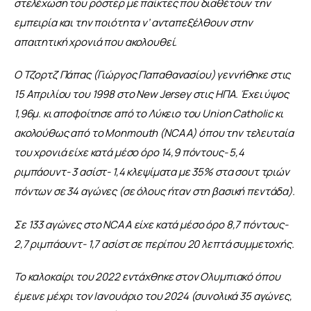
στελέχωση του ρόστερ με παίκτες που διαθέτουν την 
εμπειρία και την ποιότητα ν’ ανταπεξέλθουν στην 
απαιτητική χρονιά που ακολουθεί.
Ο Τζορτζ Πάπας (Γιώργος Παπαθανασίου) γεννήθηκε στις 
15 Απριλίου του 1998 στο New Jersey στις ΗΠΑ. Έχει ύψος 
1,96μ. κι αποφοίτησε από το Λύκειο του Union Catholic κι 
ακολούθως από το Monmouth (NCAA) όπου την τελευταία 
του χρονιά είχε κατά μέσο όρο 14,9 πόντους- 5,4 
ριμπάουντ- 3 ασίστ- 1,4 κλεψίματα με 35% στα σουτ τριών 
πόντων σε 34 αγώνες (σε όλους ήταν στη βασική πεντάδα).
Σε 133 αγώνες στο NCAA είχε κατά μέσο όρο 8,7 πόντους- 
2,7 ριμπάουντ- 1,7 ασίστ σε περίπου 20 λεπτά συμμετοχής.
Το καλοκαίρι του 2022 εντάχθηκε στον Ολυμπιακό όπου 
έμεινε μέχρι τον Ιανουάριο του 2024 (συνολικά 35 αγώνες, 