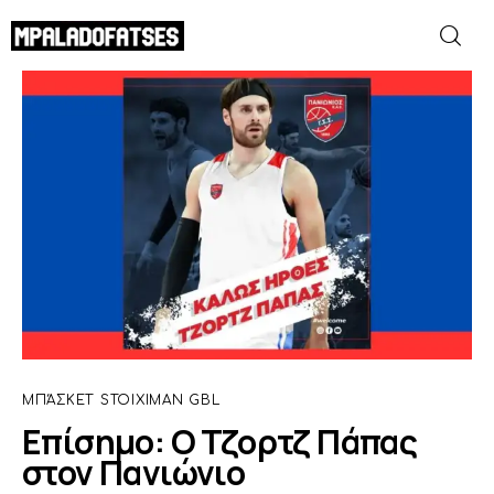
Επίσημο: Ο Τζορτζ Πάπας στον Πανιώνιο
SHARE POST
ΜΟΥΝΤΙΑΛ 2026
ΠΟΔΟΣΦΑΙΡΟ
ΜΠΑΣΚΕΤ
ΣΠΟΡ
ΣΥΝΕΝΤΕΥΞΕΙΣ
ΜΠΆΣΚΕΤ
STOIXIMAN GBL
Επίσημο: Ο Τζορτζ Πάπας
BLOGS
στον Πανιώνιο
BEYOND SPORTS