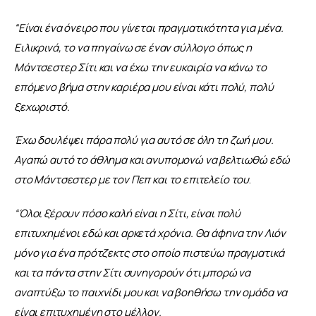
“Είναι ένα όνειρο που γίνεται πραγματικότητα για μένα. 
Ειλικρινά, το να πηγαίνω σε έναν σύλλογο όπως η 
Μάντσεστερ Σίτι και να έχω την ευκαιρία να κάνω το 
επόμενο βήμα στην καριέρα μου είναι κάτι πολύ, πολύ 
ξεχωριστό.
Έχω δουλέψει πάρα πολύ για αυτό σε όλη τη ζωή μου. 
Αγαπώ αυτό το άθλημα και ανυπομονώ να βελτιωθώ εδώ 
στο Μάντσεστερ με τον Πεπ και το επιτελείο του
.
“Όλοι ξέρουν πόσο καλή είναι η Σίτι, είναι πολύ 
επιτυχημένοι εδώ και αρκετά χρόνια. Θα άφηνα την Λιόν 
μόνο για ένα πρότζεκτς στο οποίο πιστεύω πραγματικά 
και τα πάντα στην Σίτι συνηγορούν ότι μπορώ να 
αναπτύξω το παιχνίδι μου και να βοηθήσω την ομάδα να 
είναι επιτυχημένη στο μέλλον. 