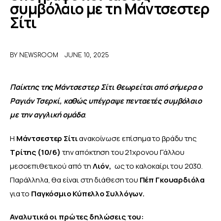
συμβόλαιο με τη Μάντσεστερ
Σίτι
ΑΦΙΕΡΩΜΑΤΑ
MEET THE TEAM
BY
NEWSROOM
JUNE 10, 2025
Παίκτης της Μάντσεστερ Σίτι θεωρείται από σήμερα ο 
Ραγιάν Τσερκί, καθώς υπέγραψε πενταετές συμβόλαιο 
με την αγγλική ομάδα
.
Η 
Μάντσεστερ Σίτι
 ανακοίνωσε επίσημα το βράδυ της
Τρίτης (10/6) 
την απόκτηση του 21χρονου Γάλλου 
μεσοεπιθετικού από τη 
Λιόν, 
 ως το καλοκαίρι του 2030. 
Παράλληλα, θα είναι στη διάθεση του 
Πέπ Γκουαρδιόλα
για το 
Παγκόσμιο Κύπελλο Συλλόγων.
Αναλυτικά οι πρώτες δηλώσεις του: