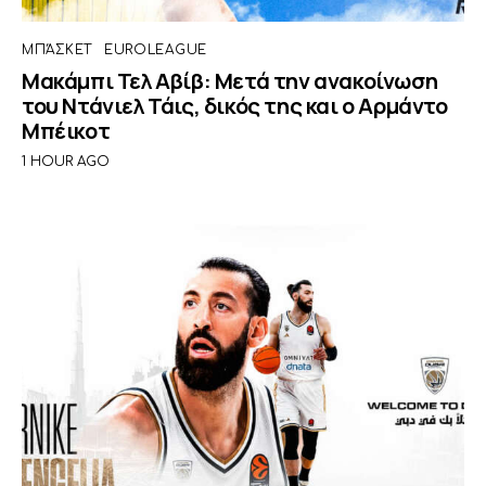
ΜΠΆΣΚΕΤ
EUROLEAGUE
Μακάμπι Τελ Αβίβ: Μετά την ανακοίνωση
του Ντάνιελ Τάις, δικός της και ο Αρμάντο
Μπέικοτ
1 HOUR AGO