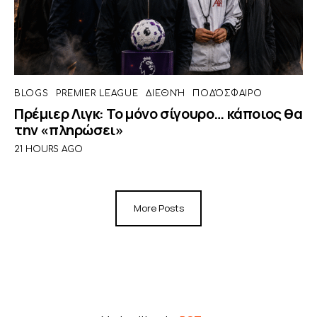
BLOGS
PREMIER LEAGUE
ΔΙΕΘΝΉ
ΠΟΔΌΣΦΑΙΡΟ
Πρέμιερ Λιγκ: Το μόνο σίγουρο… κάποιος θα
την «πληρώσει»
21 HOURS AGO
More Posts