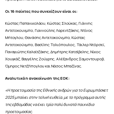
Οι 16 παίκτες που συνεχίζουν είναι οι:
Κώστας Παπανικολάου, Κώστας Σλούκας, Γιάννης 
Αντετοκουνμπο, Γιαννούλης Λαρεντζάκης, Ντίνος 
Μήτογλου, Θανάσης Αντετοκούνμπο, Κώστας 
Αντετοκούνμπο, Βασίλης Τολιόπουλος, Τάιλερ Ντόρσεϊ, 
Παναγιώτης Καλαϊτζάκης, Δημήτρης Κατσίβελης, Νίκος 
Χουγκάζ, Βαγγέλης Ζούγρης, Αλέξανδρος Σαμοντουροβ, 
Όμηρος Νετζήπογλου και Νάσος Μπαζίνας.
Αναλυτικά η ανακοίνωση της ΕΟΚ:
«Η προετοιμασία της Εθνικής ανδρών για το Ευρωμπάσκετ 
2025 μπαίνει στην τελική ευθεία, με το πρόγραμμα αυτής 
της εβδομάδας να έχει τρία πολύ δυνατά παιχνίδια 
προετοιμασίας.