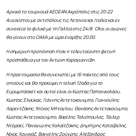
Αρχικά το τουρνουά AEGEAN Ακρόπολις στις 20-22 
Αυγούστου με αντιπάλους τις Λετονία και Ιταλία και εν 
συνεχεία το φιλικό με τη Γαλλία στις 24/8. Όλοι οι αγώνες 
θα γίνουν στο ΟΑΚΑ με ώρα έναρξης 20.00.
Η σημερινή προπόνηση ήταν η τελευταία στη φετινή 
προσπάθεια για τον Αντώνη Καραγιαννίδη.
Η προετοιμασία θα συνεχιστεί με 16 παίκτες από τους 
οποίους και θα προκύψει η τελική 12αδα για το 
Ευρωμπάσκετ και αυτοί είναι οι Κώστας Παπανικολάου, 
Κώστας Σλούκας, Γιάννης Αντετοκουνμπο, Γιαννούλης 
Λαρεντζάκης, Ντίνος Μήτογλου, Θανάσης Αντετοκούνμπο, 
Κώστας Αντετοκούνμπο, Βασίλης Τολιόπουλος, Τάιλερ 
Ντόρσεϊ, Παναγιώτης Καλαϊτζάκης, Δημήτρης Κατσίβελης, 
Νίκος Χουγκάζ, Βαγγέλης Ζούγρης, Αλέξανδρος 