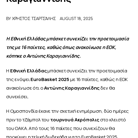
ΑΦΙΕΡΩΜΑΤΑ
BY
ΧΡΉΣΤΟΣ ΤΣΑΡΤΣΆΛΗΣ
AUGUST 18, 2025
MEET THE TEAM
Η Εθνική Ελλάδας μπάσκετ συνεχίζει την προετοιμασία 
της με 16 παίκτες, καθώς όπως ανακοίνωσε η ΕΟΚ, 
κόπηκε ο Αντώνης Καραγιαννίδης.
Η 
Εθνική Ελλάδας
 μπάσκετ συνεχίζει την προετοιμασία 
της ενόψει 
EuroBasket 2025
 με 16 παίκτες, καθώς η ΕΟΚ 
ανακοίνωσε ότι ο 
Αντώνης Καραγιαννίδης
 δεν θα 
συνεχίσει.
Η Ομοσπονδία έκανε την σχετική ενημέρωση, δύο ημέρες 
πριν το τζάμπολ του 
τουρνουά Ακρόπολις
 στο κλειστό 
του ΟΑΚΑ. Από τους 16 παίκτες που συνεχίζουν θα 
προκύψει η τελική δωδεκάδα για το EuroBasket 2025.