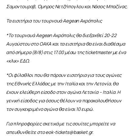
Σαμοντουροβ, Όμηρος Νετζήπογλου και Νάσος Μπαζίνας.
Τα εισιτήρια του τουρνουά Aegean Ακρόπολις
*Το τουρνουά Aegean Ακρόπολις θα διεξαχθεί 20-22 
Αυγούστου στο ΟΑΚΑ και τα εισιτήρια θα είναι διαθέσιμα 
από σήμερα (8/8) στις 17.00 μέσω της ticketmaster με ένα 
«κλικ» ΕΔΩ.
*Οι φίλαθλοι που θα πάρουν εισιτήρια για τους αγώνες 
της Εθνικής Ελλάδας με την Ιταλία και την Λετονία, θα 
έχουν ελεύθερη είσοδο στον αγώνα Λετονία – Ιταλία. Η 
γενική είσοδος για όσους θέλουν να παρακολουθήσουν 
τον συγκεκριμένο αγώνα θα είναι 10 ευρώ.
Για πληροφορίες σχετικά με τις σουίτες μπορείτε να 
απευθυνθείτε στο 
eok-tickets@basket.gr
.