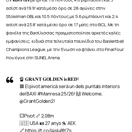
ασίστ ανά 19.9′ κατά μέσο όρο σε 28 αγώνες στην 
Stoiximan GBL και 10.5 πόντους με 5.6 ριμπάουντ και 2.4 
ασίστ ανά 23.8′ κατά μέσο όρο σε 17 ματς στο BCL. Με τη 
φανέλα της Βασίλισσας πραγματοποίησε αρκετές καλές 
εμφανίσεις, ειδικά στα τελευταία παιχνίδια του Basketball 
Champions League, με την Ένωση να φτάνει στο Final Four 
που έγινε στη SUNEL Arena.
🔏 𝐆𝐑𝐀𝐍𝐓 𝐆𝐎𝐋𝐃𝐄𝐍 𝐢𝐬 𝐑𝐄𝐃!
🟥 El pivot americà serà un dels puntals interiors
del BAXI
#Manresa
25/26! 🙌 Welcome,
@GrantGolden2
!
💥Pivot 📏 2,08m
🇺🇸 USA 🪪 27 anys 🛬 AEK
🔗
https://t.co/l4sIu8IYZs