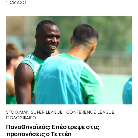
1 DAY AGO
STOIXIMAN SUPER LEAGUE
CONFERENCE LEAGUE
ΠΟΔΌΣΦΑΙΡΟ
Παναθηναϊκός: Επέστρεψε στις
προπονήσεις ο Τεττέη