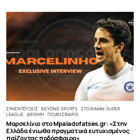
ΣΥΝΕΝΤΕΎΞΕΙΣ
BEYOND SPORTS
STOIXIMAN SUPER
LEAGUE
ΔΙΕΘΝΉ
ΠΟΔΌΣΦΑΙΡΟ
Μαρσελίνιο στο Mpaladofatses.gr: «Στην
Ελλάδα ένιωθα πραγματικά ευτυχισμένος
παίζοντας ποδόσφαιρο»