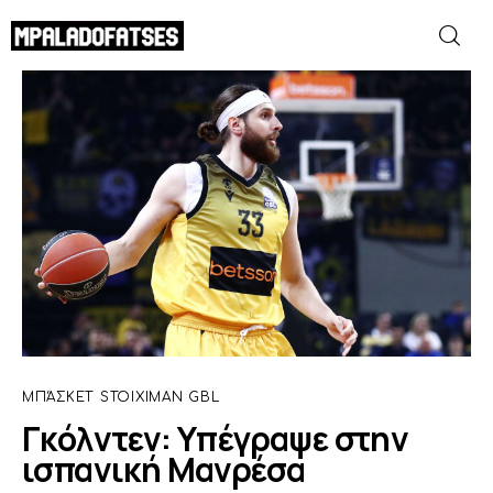
Γκόλντεν: Υπέγραψε στην ισπανική
Μανρέσα
SHARE POST
ΜΟΥΝΤΙΑΛ 2026
ΠΟΔΟΣΦΑΙΡΟ
ΜΠΑΣΚΕΤ
ΣΠΟΡ
ΣΥΝΕΝΤΕΥΞΕΙΣ
ΜΠΆΣΚΕΤ
STOIXIMAN GBL
Γκόλντεν: Υπέγραψε στην
BLOGS
ισπανική Μανρέσα
BEYOND SPORTS