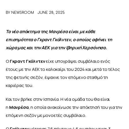
BY
NEWSROOM
JUNE 28, 2025
ΑΦΙΕΡΩΜΑΤΑ
MEET THE TEAM
Το νέο απόκτημα της Μανρέσα είναι με κάθε 
επισημότητα ο Γκραντ Γκόλντεν, ο οποίος αφήνει τη 
χώρα μας και την ΑΕΚ για την Ιβηρική Χερσόνησο.
Ο 
Γκραντ Γκόλντεν 
είχε υπογράψει συμβόλαιο ενός 
έτους με την ΑΕΚ το καλοκαίρι του 2024 και μετά το τέλος 
της φετινής σεζόν, έψαχνε τον επόμενο σταθμό τη 
καριέρας του.
Και τον βρήκε στην Ισπανία. Η νέα ομάδα του θα είναι 
η 
Μανρέσα
, η οποία ανακοίνωσε την απόκτησή του για την 
επόμενη σεζόν με μονοετές συμβόλαιο.
Ο 
Γκόλντεν 
μέτρησε 7.6 πόντους 4.6 ριμπάουντ και 3 