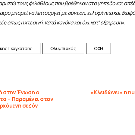
αριστώ τους φιλάθλους που βρέθηκαν στο γήπεδο και απέδε
ρο μπορεί να λειτουργεί με σύνεση, ειλικρίνεια και διαφάν
ές όπως η χτεσινή. Κατά κανόνα και όχι κατ’ εξαίρεση».
κης Γκαγκάτσης
Ολυμπιακός
ΟΦΗ
ωή στην Ένωση ο
«Κλειδώνει» η ημ
τα – Παραμένει στον
ερχόμενη σεζόν