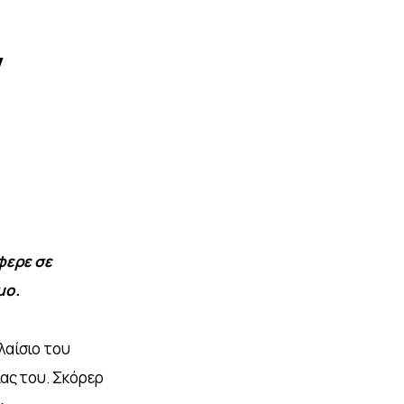
ν
ερε σε 
μο.
αίσιο του 
ας του. Σκόρερ 