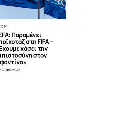
ΕΘΝΉ
EFA: Παραμένει
ποϊκοτάζ στη FIFA –
Έχουμε χάσει την
μπιστοσύνη στον
νφαντίνο»
 HOURS AGO