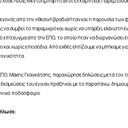
υ Χοσέ Λουίς Μεντιλίμπαρ ήταν οι Ελ Καμπί και Γιάρεμτσουκ
εγονός από την χθεσινή βραδιά ήταν και η παρουσία των 
 να συμβεί το παραμικρό και χωρίς να υπάρξει ελάχιστη έ
ό επίτευγμα από την ΕΠΟ, το οποίο ήταν να διοργανώσει έν
ο και χωρίς επεισόδια. Από εχθές ελπίζουμε να μπήκαμε γι
νονικότητα.
ΕΠΟ, Μάκης Γκαγκάτσης, παραχώρησε δηλώσεις μετά τον τε
ι δεσμεύσεις του έγιναν πράξη και με το παραπάνω, δημιου
ληνικό ποδόσφαιρο.
δήλωσε: