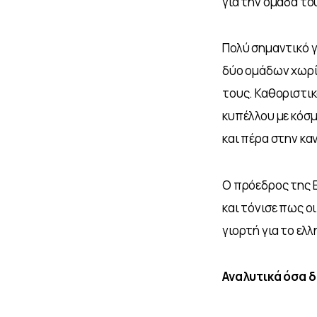
για την ομάδα το
Πολύ σημαντικό γ
δύο ομάδων χωρίς
τους. Καθοριστικ
κυπέλλου με κόσμ
και πέρα στην κα
Ο πρόεδρος της 
και τόνισε πως ο
γιορτή για το ελ
Αναλυτικά όσα 