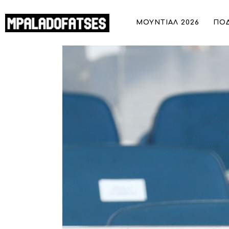
ΜΟΥΝΤΙΑΛ 2026
ΜΟΥΝΤΙΑΛ 2026
ΠΟ
ΠΟΔΟΣΦΑΙΡΟ
Γκαγκάτσης: «Οι δεσμεύσεις μας έγινα
ΜΠΑΣΚΕΤ
ΣΠΟΡ
ΣΥΝΕΝΤΕΥΞΕΙΣ
BLOGS
BEYOND SPORTS
ΑΦΙΕΡΩΜΑΤΑ
MEET THE TEAM