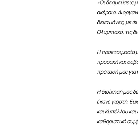
«Οι δεσμεύσεις μ
ακέραιο. Διοργαν
δέκα μήνες, με φ
Ολυμπιακό, τις δ
Η προετοιμασία μα
προσοχή και σοβ
πρότασή μας για ν
Η διοίκησή μας δε
έκανε γιορτή. Ευ
και Κυπέλλου και
καθοριστική συμβ