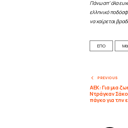
Πάνω απ’ όλα ευχ
ελληνικό ποδόσφαι
να χαίρεται βραδι
ΕΠΟ
Μά
PREVIOUS
ΑΕΚ: Για μια ζ
Ντράγκαν Σάκο
πάγκο για την 