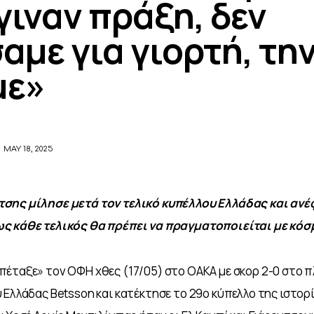
γιναν πράξη, δεν
αμε για γιορτή, τη
με»
MAY 18, 2025
σης μίλησε μετά τον τελικό κυπέλλου Ελλάδας και ανέφ
ς κάθε τελικός θα πρέπει να πραγματοποιείται με κόσ
έταξε» τον ΟΦΗ χθες (17/05) στο ΟΑΚΑ με σκορ 2-0 στο πλ
 Ελλάδας Betsson και κατέκτησε το 29ο κύπελλο της ιστορί