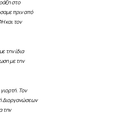
ράξη στο 
σαμε πριν από 
Η και τον 
ε την ίδια 
ση με την 
γιορτή. Τον 
πή Διοργανώσεων 
 την 