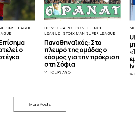
MPIONS LEAGUE
ΠΟΔΌΣΦΑΙΡΟ
CONFERENCE
ΔΙ
EAGUE
LEAGUE
STOIXIMAN SUPER LEAGUE
U
 Επίσημα
Παναθηναϊκός: Στο
μ
τελεί ο
πλευρό της ομάδας ο
«
ρτέγκα
κόσμος για την πρόκριση
ε
στη Σόφια
Ι
14 HOURS AGO
14
More Posts