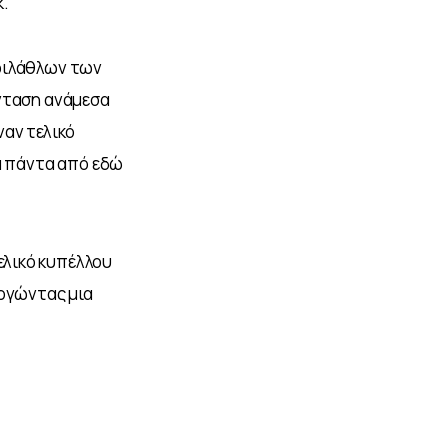
. 
φιλάθλων των 
νταση ανάμεσα 
αν τελικό 
α πάντα από εδώ 
λικό κυπέλλου 
ργώντας μια 