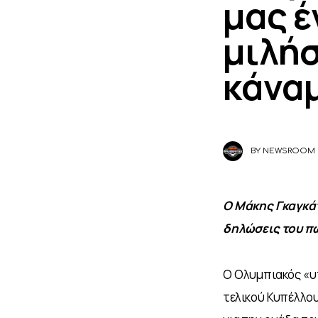
μας έ
μιλήσ
κάνα
BY
NEWSROOM
Ο Μάκης Γκαγκάτ
δηλώσεις του πω
Ο Ολυμπιακός «υπ
τελικού Κυπέλλου