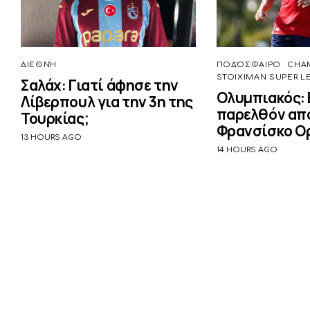
ΔΙΕΘΝΉ
ΠΟΔΌΣΦΑΙΡΟ
CHA
STOIXIMAN SUPER L
Σαλάχ: Γιατί άφησε την
Ολυμπιακός:
Λίβερπουλ για την 3η της
παρελθόν απο
Τουρκίας;
Φρανσίσκο Ο
13 HOURS AGO
14 HOURS AGO