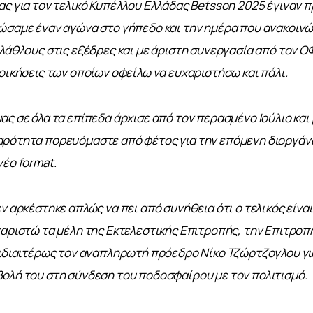
ας για τον τελικό Κυπέλλου Ελλάδας Betsson 2025 έγιναν π
ώσαμε έναν αγώνα στο γήπεδο και την ημέρα που ανακοινώ
ιλάθλους στις εξέδρες και με άριστη συνεργασία από τον ΟΦ
ιοικήσεις των οποίων οφείλω να ευχαριστήσω και πάλι. 
ς σε όλα τα επίπεδα άρχισε από τον περασμένο Ιούλιο και μ
αρότητα πορευόμαστε από φέτος για την επόμενη διοργάνω
έο format. 
ν αρκέστηκε απλώς να πει από συνήθεια ότι ο τελικός είναι 
χαριστώ τα μέλη της Εκτελεστικής Επιτροπής, την Επιτρο
 ιδιαιτέρως τον αναπληρωτή πρόεδρο Νίκο Τζώρτζογλου για
ολή του στη σύνδεση του ποδοσφαίρου με τον πολιτισμό.