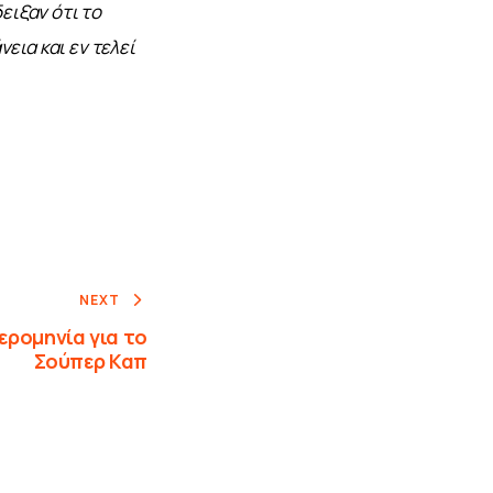
ιξαν ότι το 
εια και εν τελεί 
NEXT
ερομηνία για το
Σούπερ Καπ