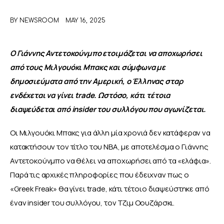
BY
NEWSROOM
MAY 16, 2025
ΑΦΙΕΡΩΜΑΤΑ
MEET THE TEAM
Ο Γιάννης Αντετοκούνμπο ετοιμάζεται να αποχωρήσει 
από τους Μιλγουόκι Μπακς και σύμφωνα με 
δημοσιεύματα από την Αμερική, ο Έλληνας σταρ 
ενδέχεται να γίνει trade. Ωστόσο, κάτι τέτοια 
διαψεύδεται από insider του συλλόγου που αγωνίζεται. 
Οι Μιλγουόκι Μπακς για άλλη μία χρονιά δεν κατάφεραν να 
κατακτήσουν τον τίτλο του NBA, με αποτελέσμα ο Γιάννης 
Αντετοκούνμπο να θέλει να αποχωρήσει από τα «ελάφια». 
Παρά τις αρχικές πληροφορίες που έδειχναν πως ο 
«Greek Freak» θα γίνει trade, κάτι τέτοιο διαψεύστηκε από 
έναν insider του συλλόγου, τον Τζιμ Οουζάρσκι. 