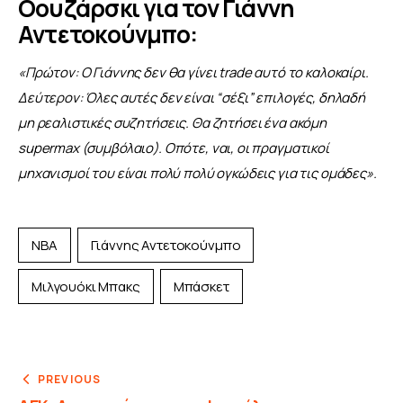
Οουζάρσκι για τον Γιάννη
Αντετοκούνμπο:
«Πρώτον: Ο Γιάννης δεν θα γίνει trade αυτό το καλοκαίρι.
Δεύτερον: Όλες αυτές δεν είναι “σέξι” επιλογές, δηλαδή 
μη ρεαλιστικές συζητήσεις. Θα ζητήσει ένα ακόμη 
supermax (συμβόλαιο). Οπότε, ναι, οι πραγματικοί 
μηχανισμοί του είναι πολύ πολύ ογκώδεις για τις ομάδες».
NBA
Γιάννης Αντετοκούνμπο
Μιλγουόκι Μπακς
Μπάσκετ
PREVIOUS