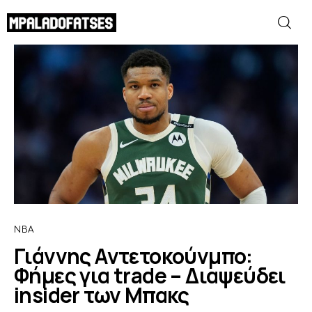
Γιάννης Αντετοκούνμπο: Φήμες για trade
– Διαψεύδει insider των Μπακς
SHARE POST
ΜΟΥΝΤΙΑΛ 2026
ΠΟΔΟΣΦΑΙΡΟ
ΜΠΑΣΚΕΤ
ΣΠΟΡ
NBA
ΣΥΝΕΝΤΕΥΞΕΙΣ
Γιάννης Αντετοκούνμπο:
Φήμες για trade – Διαψεύδει
BLOGS
insider των Μπακς
BEYOND SPORTS