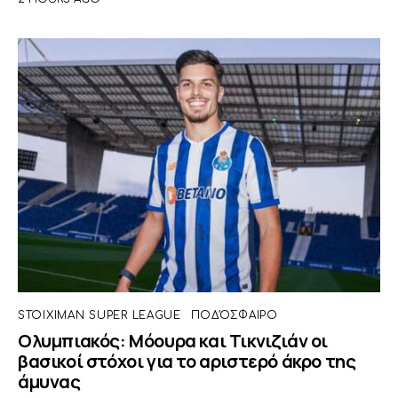
STOIXIMAN SUPER LEAGUE
ΠΟΔΌΣΦΑΙΡΟ
Ολυμπιακός: Μόουρα και Τικνιζιάν οι
βασικοί στόχοι για το αριστερό άκρο της
άμυνας