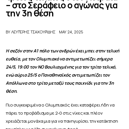
– στο Σεράφειο ο αγώνας για
την 3η θέση
ΑΦΙΕΡΩΜΑΤΑ
MEET THE TEAM
BY
ΛΕΥΤΈΡΗΣ ΤΣΑΧΟΥΡΊΔΗΣ
MAY 24, 2025
Η σεζόν στην Α1 πόλο των ανδρών έχει μπει στην τελική 
ευθεία, με τον Ολυμπιακό να αντιμετωπίζει σήμερα 
24/5, 19:00 τον ΝΟ Βουλιαγμένης για τον τρίτο τελικό, 
ενώ αύριο 25/5 ο Παναθηναϊκός αντιμετωπίζει τον 
Απόλλωνα στο τρίτο μεταξύ τους παιχνίδι για την 3η 
θέση.
Πιο συγκεκριμένα ο Ολυμπιακός έχει καταφέρει ήδη να 
πάρει το προβάδισμα με 2-0 στις νίκες και πλέον 
χρειάζεται μονάχα μια για να πανηγυρίσει την κατάκτηση 