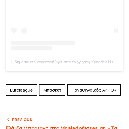
Η δημοσίευση κοινοποιήθηκε από το χρήστη Kendrick Nunn (@nunnbetter_)
Euroleague
Μπάσκετ
Παναθηναϊκός AKTOR
PREVIOUS
Ελάιζα Μπράιαντ στο Mpaladofatses.gr: «Τα