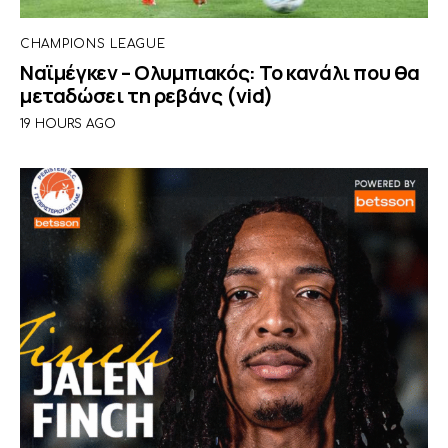
CHAMPIONS LEAGUE
Ναϊμέγκεν – Ολυμπιακός: Το κανάλι που θα
μεταδώσει τη ρεβάνς (vid)
19 HOURS AGO