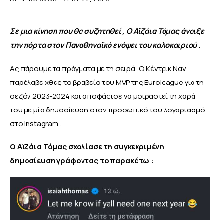
ΑΦΙΕΡΩΜΑΤΑ
Σε μια κίνηση που θα συζητηθεί , Ο Αϊζάια Τόμας άνοιξε 
την πόρτα στον Παναθηναϊκό ενόψει του καλοκαιριού .
MEET THE TEAM
Ας πάρουμε τα πράγματα με τη σειρά . Ο Κέντρικ Ναν 
παρέλαβε χθες το βραβείο του MVP της Euroleague για τη 
σεζόν 2023-2024 και αποφάσισε να μοιραστεί τη χαρά 
του με μία δημοσίευση στον προσωπικό του λογαριασμό 
στο instagram .
Ο Αϊζάια Τόμας σχολίασε τη συγκεκριμένη 
δημοσίευση γράφοντας το παρακάτω :