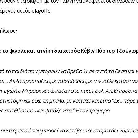
ρεθούν στα playoff με τον Γιάννη να αναφέρει σε δηλώσεις 
έμεναν εκτός playoffs.
δήλωσε:
 το φινάλε και τη νίκη δια χειρός Κέβιν Πόρτερ Τζούνιορ
ό τα παιδιά που μπορούν να βρεθούν σε αυτή τη θέση και ν
άτι. Απλά προσπαθούμε να διαβάσουμε την κάθε κατάσταση
 εγώ ή ο Μπρουκ και άλλαζαν στο πικ εν ρολ. Απλά προσπα
ική όψη και είχε τη μπάλα, με κοίταξε και είπα “όχι, πάρε
νε στη θέση σου και φτιάξε κάτι”. Ήταν τρομερό.
συστήματα όπου μπορεί να κατέβει και σταματάει γύρω στ