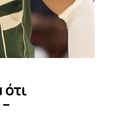
 ότι
 –