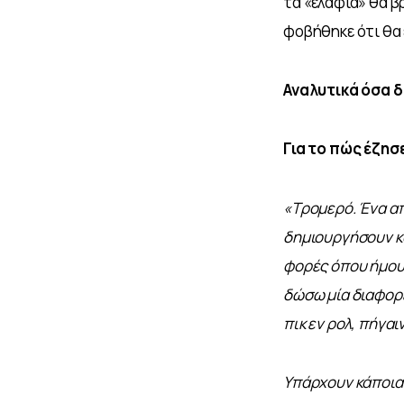
τα «ελάφια» θα β
φοβήθηκε ότι θα 
Αναλυτικά όσα 
Για το πώς έζησε
«Τρομερό. Ένα απ
δημιουργήσουν κ
φορές όπου ήμουν
δώσω μία διαφορετ
πικ εν ρολ, πήγαι
Υπάρχουν κάποια 