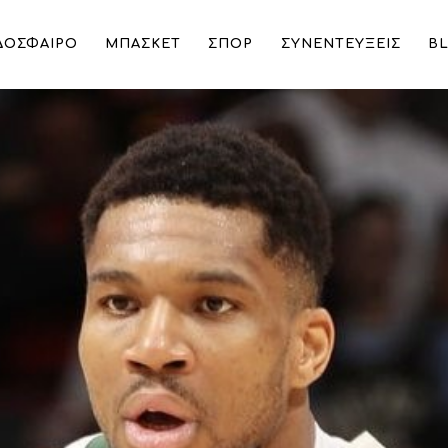
ΔΟΣΦΑΙΡΟ
ΜΠΑΣΚΕΤ
ΣΠΟΡ
ΣΥΝΕΝΤΕΥΞΕΙΣ
B
με εκτός playoffs – Τρομερός ο Πόρτερ»