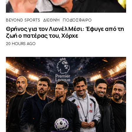
BEYOND SPORTS
ΔΙΕΘΝΉ
ΠΟΔΌΣΦΑΙΡΟ
Θρήνος για τον Λιονέλ Μέσι: Έφυγε από τη
ζωή ο πατέρας του, Χόρχε
20 HOURS AGO