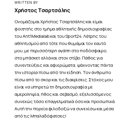
WRITTEN BY
Χρήστος Τσαρτσάλης
Ονομάζομαι Χρήστος Τσαρτσάλης και είμαι
φοιτητής στο τμήμα αθλητικής δημοσιογραφίας
του Ant1Medialab και του Sport24. Λάτρης του
αθλητισμού από τότε που θυμάμαι τον εαυτό
μου, με περισσότερη αγάπη στο ποδόσφαιρο,
στο μπάσκετ αλλά και στον στίβο. Πάθος για
συνεντεύξεις και αφιερώματα, ψάχνοντας πάντα
την ιστορία πίσω από την είδηση. Τον άνθρωπο
πίσω από το σκορ και τις διακρίσεις. Στόχος μου
είναι να υπηρετώ τη δημοσιογραφία με
αμεροληψία, ήθος και σεβασμό, εξελισσόμενος
συνεχώς τόσο επαγγελματικά όσο και προσωπικά.
Αυτή την πορεία φιλοδοξώ να συνεχίσω και μέσα
από τις Μπαλαδόφατσες!