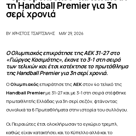
τη Handball Premier για 3η
σερί χρονιά
ΑΦΙΕΡΩΜΑΤΑ
MEET THE TEAM
BY
ΧΡΉΣΤΟΣ ΤΣΑΡΤΣΆΛΗΣ
MAY 29, 2026
Ο Ολυμπιακός επικράτησε της ΑΕΚ 31-27 στο
«Γιώργος Κασιμάτης», έκανε το 3-1 στη σειρά
των τελικών και έτσι κατέκτησε το πρωτάθλημα
της Handball Premier για 3η σερί χρονιά.
Ο 
Ολυμπιακός
 επικράτησε της 
ΑΕΚ
 στον 4ο τελικό της 
Handball Premier
 με 31-27 και με 3-1 στη σειρά στέφθηκε 
πρωταθλητής Ελλάδας για 3η σερί σεζόν, φτάνοντας 
συνολικά τα 6 Πρωταθλήματα στην ιστορία του συλλόγου.
Οι Πειραιώτες έτσι ολοκλήρωσαν το εγχώριο τρεμπλ, 
καθώς είχαν κατακτήσει και το Κύπελλο αλλά και το 