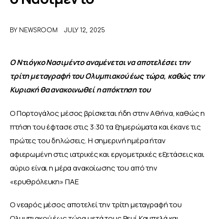
ΑΦΙΕΡΩΜΑΤΑ
BY
NEWSROOM
JULY 12, 2025
MEET THE TEAM
Ο Ντιόγκο Νασιμέντο αναμένεται να αποτελέσει την 
τρίτη μεταγραφή του Ολυμπιακού έως τώρα, καθώς την 
Κυριακή θα ανακοινωθεί η απόκτηση του 
Ο Πορτογάλος μέσος βρίσκεται ήδη στην Αθήνα, καθώς η 
πτήση του έφτασε στις 3:30 τα ξημερώματα και έκανε τις 
πρώτες του δηλώσεις. Η σημερινή ημέρα ήταν 
αφιερωμένη στις ιατρικές και εργομετρικές εξετάσεις και 
αύριο είναι η μέρα ανακοίωσης του από την 
«ερυθρόλευκη» ΠΑΕ
Ο νεαρός μέσος αποτελεί την τρίτη μεταγραφή του 
Ολυμπιακού έως τώρα μετά τους Ρεμί Καμπελά και 