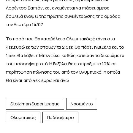
Λορέντσο Σαπιόνι και αναμένεται να πιάσει άμεσα 
δουλειά ενόψει της πρώτης συγκέντρωσης της ομάδας 
την Δευτέρα 14/07
Το ποσό που θα καταβάλει ο Ολυμπιακός φτάνει στα 
4εκ.ευρώ εκ των οποίων τα 2,5εκ. θα πάρει η Βιζέλα και το 
1,5εκ. θα λάβει η Μπενφίκα, καθώς κατείχαν τα δικαιώματα 
του ποδοσφαιριστή. Η Βιζέλα θα εισπράξει το 10% σε 
περίπτωηση πώλησης του από τον Ολυμπιακό, η οποία 
θα είναι από 4εκ. ευρώ και άνω
Stoiximan Super League
Νασιμέντο
Ολυμπιακός
Ποδόσφαιρο