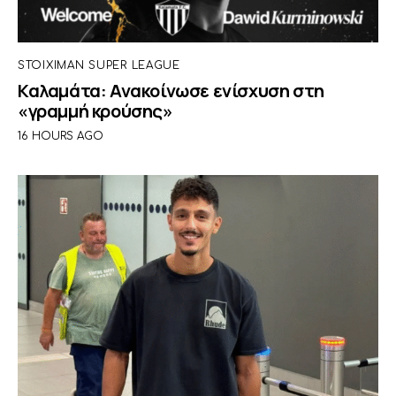
STOIXIMAN SUPER LEAGUE
Καλαμάτα: Ανακοίνωσε ενίσχυση στη
«γραμμή κρούσης»
16 HOURS AGO