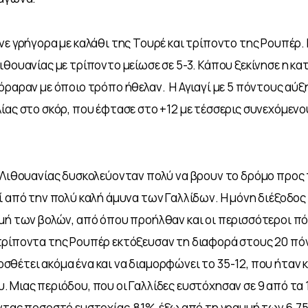
νε γρήγορα με καλάθι της Τουρέ και τρίποντο της Ρουπέρ. 
ιθουανίας με τρίποντο μείωσε σε 5-3. Κάπου ξεκίνησε η κα
ραραν με όποιο τρόπο ήθελαν.  Η Αγιαγί με 5 πόντους αύξη
ίας στο σκόρ, που έφτασε στο +12 με τέσσερις συνεχόμενο
 Λιθουανίας δυσκολεύονταν πολύ να βρουν το δρόμο προς 
ί από την πολύ καλή άμυνα των Γαλλίδων. Η μόνη διέξοδος 
μή των βολών, από όπου προήλθαν και οι περισσότεροι πό
ρίποντα της Ρουπέρ εκτόξευσαν τη διαφορά στους 20 πόν
θέτει ακόμα ένα και να διαμορφώνει το 35-12, που ήταν κα
 Μιας περιόδου, που οι Γαλλίδες ευστόχησαν σε 9 από τα 
ντας ποσοστό ευστοχίας  81%  έξω από τη γραμμή των 6.75