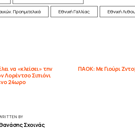
αικών. Προημιτελικά
Εθνική Γαλλίας
Εθνική Λιθο
λει να «κλείσει» την
ΠΑΟΚ: Με Γιούρι Ζντ
ν Λορέντσο Σιπιόνι
ενο 24ωρο
WRITTEN BY
Θανάσης Σχοινάς