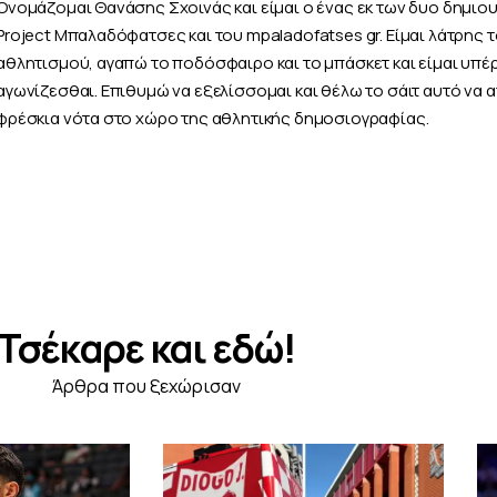
Ονομάζομαι Θανάσης Σχοινάς και είμαι ο ένας εκ των δυο δημιο
Project Μπαλαδόφατσες και του mpaladofatses gr. Είμαι λάτρης 
αθλητισμού, αγαπώ το ποδόσφαιρο και το μπάσκετ και είμαι υπέ
αγωνίζεσθαι. Επιθυμώ να εξελίσσομαι και θέλω το σάιτ αυτό να 
φρέσκια νότα στο χώρο της αθλητικής δημοσιογραφίας.
Τσέκαρε και εδώ!
Άρθρα που ξεχώρισαν