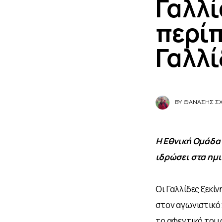
Γαλλί
περίπ
Γαλλί
BY
ΘΑΝΆΣΗΣ Σ
Η Εθνική Ομάδα 
ιδρώσει στα ημι
Οι Γαλλίδες ξεκ
στον αγωνιστικό 
το αφεντικό του