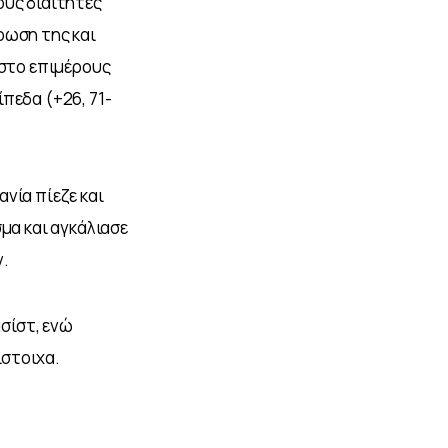
υς διαιτητές 
ρωση της και 
 στο επιμέρους 
πεδα (+26, 71-
νία πίεζε και 
μα και αγκάλιασε 
ν.
σίστ, ενώ 
ίστοιχα.