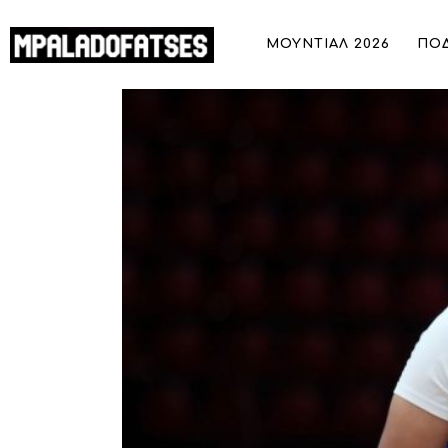
ΜΟΥΝΤΙΑΛ 2026
ΜΟΥΝΤΙΑΛ 2026
ΠΟ
ΠΟΔΟΣΦΑΙΡΟ
Γαλλία – Λιθουανία 83-61: Με περίπατ
ΜΠΑΣΚΕΤ
ΣΠΟΡ
ΣΥΝΕΝΤΕΥΞΕΙΣ
BLOGS
BEYOND SPORTS
ΑΦΙΕΡΩΜΑΤΑ
MEET THE TEAM