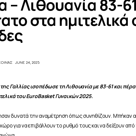
α – Λιθουανία 83-6
ατο στα ημιτελικά 
δες
ΧΟΙΝΆΣ
JUNE 24, 2025
της Γαλλίας ισοπέδωσε τη Λιθουανία με 83-61 και πέρα
τελικά του EuroΒasket Γυναικών 2025.
ίνησαν δυνατά την αναμέτρηση όπως συνηθίζουν. Μπήκαν 
χώρο για να επιβάλλουν το ρυθμό τους και να δείξουν από ν
 αγώνα.