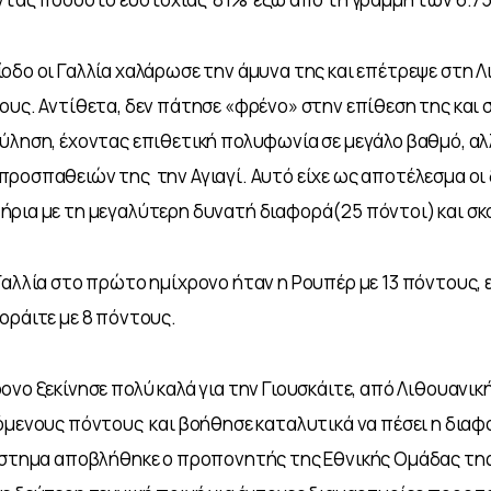
οδο οι Γαλλία χαλάρωσε την άμυνα της και επέτρεψε στη Λ
ους. Αντίθετα, δεν πάτησε «φρένο» στην επίθεση της και σ
ύληση, έχοντας επιθετική πολυφωνία σε μεγάλο βαθμό, αλλ
ροσπαθειών της  την Αγιαγί. Αυτό είχε ως αποτέλεσμα οι 
ρια με τη μεγαλύτερη δυνατή διαφορά(25 πόντοι) και σκο
Γαλλία στο πρώτο ημίχρονο ήταν η Ρουπέρ με 13 πόντους, ε
οράιτε με 8 πόντους.
ονο ξεκίνησε πολύ καλά για την Γιουσκάιτε, από Λιθουανικ
όμενους πόντους  και βοήθησε καταλυτικά να πέσει η διαφ
άστημα αποβλήθηκε ο προπονητής της Εθνικής Ομάδας της