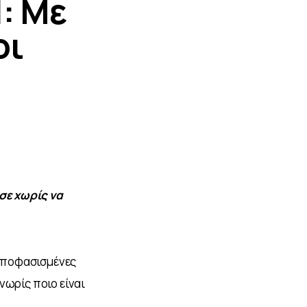
1: Με
οι
σε χωρίς να 
αποφασισμένες 
ωρίς ποιο είναι 