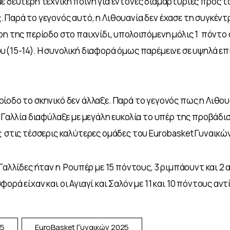
ε δεύτερη τεχνική ποινή για έντονες διαμαρτυρίες προς το
 Παρά το γεγονός αυτό, η Λιθουανία δεν έχασε τη συγκέντ
ρη της περίοδο στο παιχνίδι, υπολοιπόμενη μόλις 1  πόντο
υ(15-14). Η συνολική διαφορά όμως παρέμεινε σε υψηλά επί
ίοδο το σκηνικό δεν άλλαξε. Παρά το γεγονός πως η Λιθουα
η Γαλλία διαφύλαξε με μεγάλη ευκολία το υπέρ της προβάδισ
  στις τέσσερις καλύτερες ομάδες του Eurobasket Γυναικώ
Γαλλίδες ήταν η  Ρουπέρ με 15 πόντους, 3 ριμπάουντ και 2 α
ορά είχαν και οι Αγιαγί και Σαλόν με 11 και 10 πόντους αντ
25
EuroBasket Γυναικών 2025