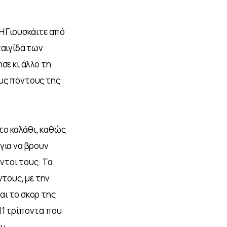
Η Γιουσκάιτε από 
ταιγίδα των 
σε κι άλλο τη 
υς πόντους της 
το καλάθι, καθώς 
για να βρουν 
ντοι τους. Τα 
τους, με την 
ι το σκορ της 
11 τρίποντα που 
μ.