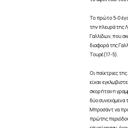
Το πρώτο 5-0 έγι
την πλευρά της Λ
Γαλλίδων, που σκό
διαφορά της Γαλλ
Τουρέ(17-5). 
Οι παίκτριες της
είχαν εγκλωβιστε
σκορ ήταν η γραμ
δύο συνεχόμενα τ
Μπροσάντ να προσ
πρώτης περιόδου.
επιχείρησαν, έχο