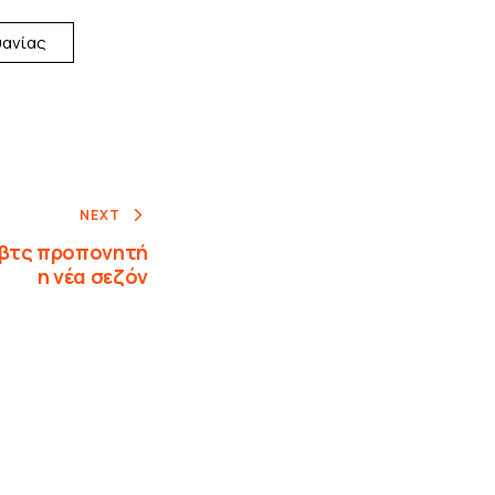
υανίας
NEXT
οβτς προπονητή
η νέα σεζόν