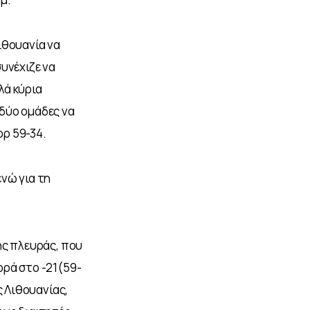
ιθουανία να 
υνέχιζε να 
ά κύρια 
δύο ομάδες να 
ρ 59-34. 
νώ για τη 
ής πλευράς, που 
ορά στο -21(59-
 Λιθουανίας, 