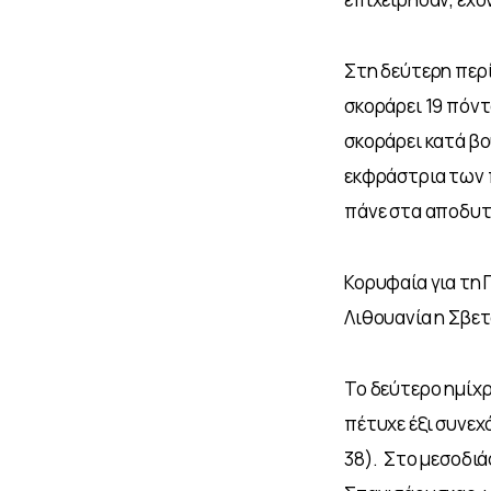
Στη δεύτερη περί
σκοράρει 19 πόντ
σκοράρει κατά βο
εκφράστρια των π
πάνε στα αποδυτή
Κορυφαία για τη 
Λιθουανία η Σβετ
Το δεύτερο ημίχρ
πέτυχε έξι συνεχ
38).  Στο μεσοδι