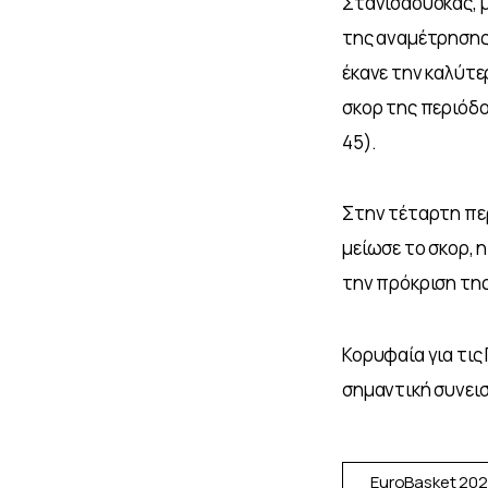
Στανισάουσκας, μ
της αναμέτρησης.
έκανε την καλύτε
σκορ της περιόδο
45).
Στην τέταρτη περ
μείωσε το σκορ, 
την πρόκριση της
Κορυφαία για τις 
σημαντική συνεισφ
EuroBasket 20