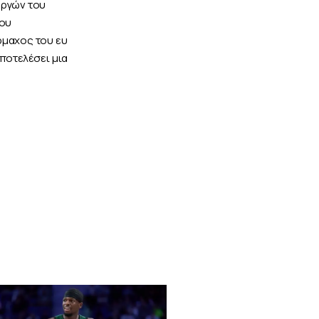
υργών του
του
ρμαχος του ευ
αποτελέσει μια