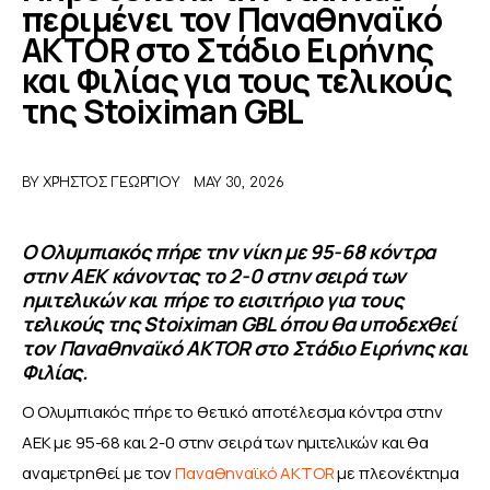
περιμένει τον Παναθηναϊκό
AKTOR στο Στάδιο Ειρήνης
ΑΦΙΕΡΩΜΑΤΑ
και Φιλίας για τους τελικούς
της Stoiximan GBL
MEET THE TEAM
BY
ΧΡΉΣΤΟΣ ΓΕΩΡΓΊΟΥ
MAY 30, 2026
Ο Ολυμπιακός πήρε την νίκη με 95-68 κόντρα
στην ΑΕΚ κάνοντας το 2-0 στην σειρά των
ημιτελικών και πήρε το εισιτήριο για τους
τελικούς της Stoiximan GBL όπου θα υποδεχθεί
τον Παναθηναϊκό AKTOR στο Στάδιο Ειρήνης και
Φιλίας.
Ο Ολυμπιακός πήρε το θετικό αποτέλεσμα κόντρα στην 
ΑΕΚ με 95-68 και 2-0 στην σειρά των ημιτελικών και θα 
αναμετρηθεί με τον 
Παναθηναϊκό AKTOR
 με πλεονέκτημα 