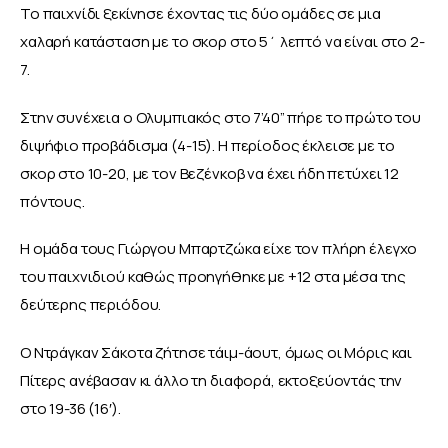
Το παιχνίδι ξεκίνησε έχοντας τις δύο ομάδες σε μια 
χαλαρή κατάσταση με το σκορ στο 5΄ λεπτό να είναι στο 2-
7. 
Στην συνέχεια ο Ολυμπιακός στο 7’40” πήρε το πρώτο του 
διψήφιο προβάδισμα (4-15). Η περίοδος έκλεισε με το 
σκορ στο 10-20, με τον Βεζένκοβ να έχει ήδη πετύχει 12 
πόντους.
Η ομάδα τους Γιώργου Μπαρτζώκα είχε τον πλήρη έλεγχο 
του παιχνιδιού καθώς προηγήθηκε με +12 στα μέσα της 
δεύτερης περιόδου. 
Ο Ντράγκαν Σάκοτα ζήτησε τάιμ-άουτ, όμως οι Μόρις και 
Πίτερς ανέβασαν κι άλλο τη διαφορά, εκτοξεύοντάς την 
στο 19-36 (16′). 