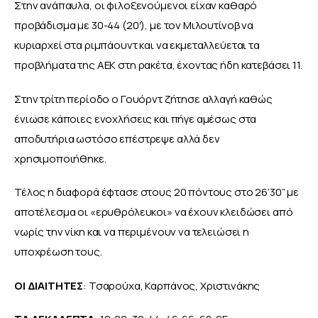
Στην ανάπαυλα, οι φιλοξενούμενοι είχαν καθαρό 
προβάδισμα με 30-44 (20′), με τον Μιλουτίνοβ να 
κυριαρχεί στα ριμπάουντ και να εκμεταλλεύεται τα 
προβλήματα της ΑΕΚ στη ρακέτα, έχοντας ήδη κατεβάσει 11.
Στην τρίτη περίοδο ο Γουόρντ ζήτησε αλλαγή καθώς 
ένιωσε κάποιες ενοχλήσεις και πήγε αμέσως στα 
αποδυτήρια ωστόσο επέστρεψε αλλά δεν 
χρησιμοποιήθηκε.
Τέλος η διαφορά έφτασε στους 20 πόντους στο 26’30” με 
αποτέλεσμα οι «ερυθρόλευκοι» να έχουν κλειδώσει από 
νωρίς την νίκη και να περιμένουν να τελειώσει η 
υποχρέωση τους.
ΟΙ ΔΙΑΙΤΗΤΕΣ
: Τσαρούχα, Καρπάνος, Χριστινάκης