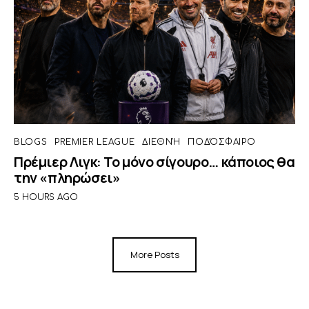
BLOGS
PREMIER LEAGUE
ΔΙΕΘΝΉ
ΠΟΔΌΣΦΑΙΡΟ
Πρέμιερ Λιγκ: Το μόνο σίγουρο… κάποιος θα
την «πληρώσει»
5 HOURS AGO
More Posts