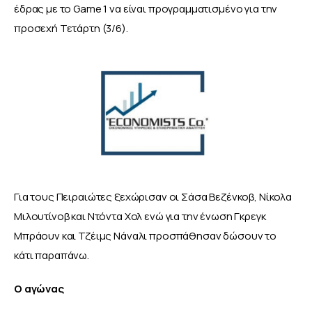
έδρας με το Game 1 να είναι προγραμματισμένο για την 
προσεχή Τετάρτη (3/6).
Για τους Πειραιώτες ξεχώρισαν οι Σάσα Βεζένκοβ, Νίκολα 
Μιλουτίνοβ και Ντόντα Χολ ενώ για την ένωση Γκρεγκ 
Μπράουν και Τζέιμς Νάναλι προσπάθησαν δώσουν το 
κάτι παραπάνω.
Ο αγώνας