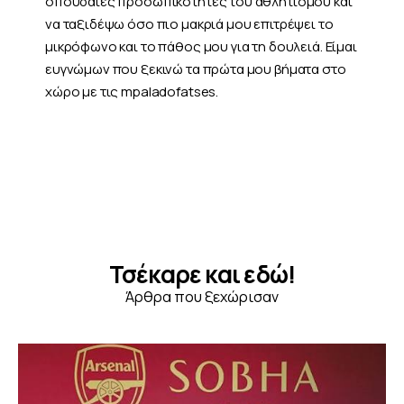
σπουδαίες προσωπικότητες του αθλητισμού και
να ταξιδέψω όσο πιο μακριά μου επιτρέψει το
μικρόφωνο και το πάθος μου για τη δουλειά. Είμαι
ευγνώμων που ξεκινώ τα πρώτα μου βήματα στο
χώρο με τις mpaladofatses.
Τσέκαρε και εδώ!
Άρθρα που ξεχώρισαν